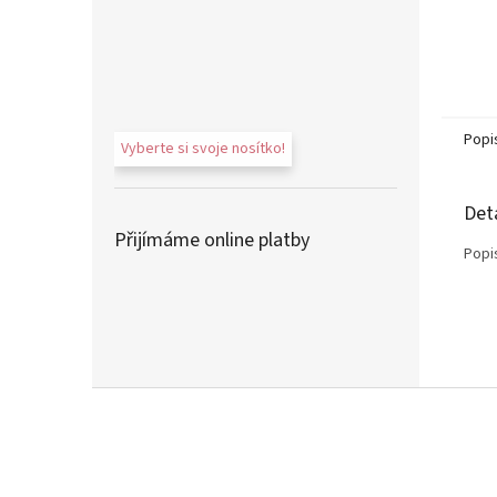
Popi
Vyberte si svoje nosítko!
Det
Přijímáme online platby
Popi
Z
á
p
a
t