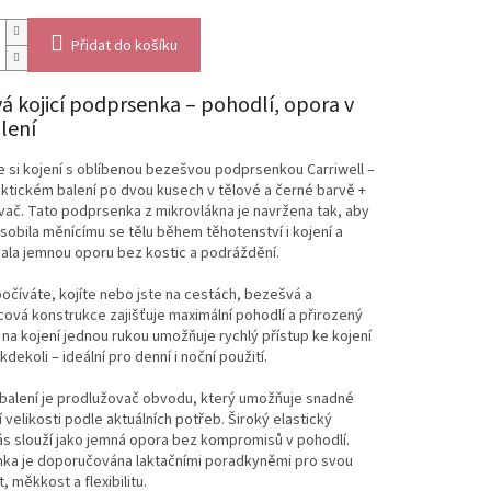
Přidat do košíku
á kojicí podprsenka – pohodlí, opora v
lení
 si kojení s oblíbenou bezešvou podprsenkou Carriwell –
aktickém balení po dvou kusech v tělové a černé barvě +
ač. Tato podprsenka z mikrovlákna je navržena tak, aby
sobila měnícímu se tělu během těhotenství i kojení a
ala jemnou oporu bez kostic a podráždění.
očíváte, kojíte nebo jste na cestách, bezešvá a
ová konstrukce zajišťuje maximální pohodlí a přirozený
ip na kojení jednou rukou umožňuje rychlý přístup ke kojení
kdekoli – ideální pro denní i noční použití.
 balení je prodlužovač obvodu, který umožňuje snadné
 velikosti podle aktuálních potřeb. Široký elastický
s slouží jako jemná opora bez kompromisů v pohodlí.
ka je doporučována laktačními poradkyněmi pro svou
, měkkost a flexibilitu.