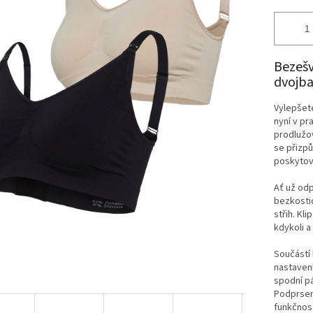
Bezešv
dvojba
Vylepšete
nyní v pr
prodlužov
se přizpů
poskytov
Ať už odp
bezkostic
střih. Kl
kdykoli a 
Součástí
nastavení
spodní pá
Podprsen
funkčnost