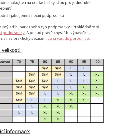
adno nakojíte i na cestách díky klipu pro jednoruké
epnutí
odná i jako jemná noční podprsenka
 jiný střih, barvu nebo typ podprsenky? Prohlédněte si
cí podprsenky
. A pokud právě chystáte výbavičku,
 na náš praktický seznam,
co si vzít do porodnice
.
 velikostí:
ící informace: