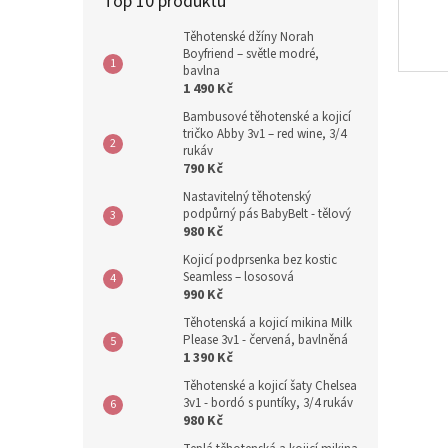
Top 10 produktů
Těhotenské džíny Norah
Boyfriend – světle modré,
bavlna
1 490 Kč
Bambusové těhotenské a kojicí
tričko Abby 3v1 – red wine, 3/4
rukáv
790 Kč
Nastavitelný těhotenský
podpůrný pás BabyBelt - tělový
980 Kč
Kojicí podprsenka bez kostic
Seamless – lososová
990 Kč
Těhotenská a kojicí mikina Milk
Please 3v1 - červená, bavlněná
1 390 Kč
Těhotenské a kojicí šaty Chelsea
3v1 - bordó s puntíky, 3/4 rukáv
980 Kč