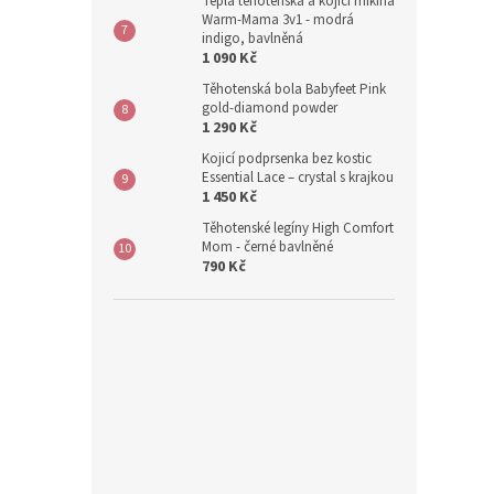
Teplá těhotenská a kojicí mikina
Warm-Mama 3v1 - modrá
indigo, bavlněná
1 090 Kč
Těhotenská bola Babyfeet Pink
gold-diamond powder
1 290 Kč
Kojicí podprsenka bez kostic
Essential Lace – crystal s krajkou
1 450 Kč
Těhotenské legíny High Comfort
Mom - černé bavlněné
790 Kč