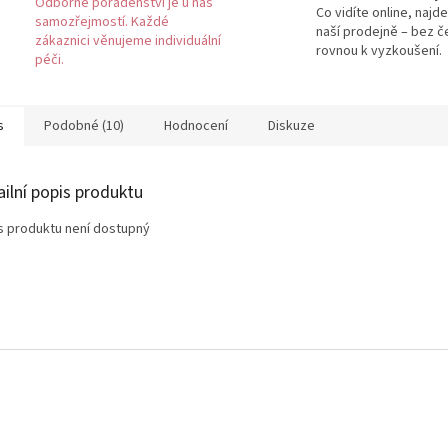
Odborné poradenství je u nás
Co vidíte online, najde
samozřejmostí. Každé
naší prodejně – bez č
zákaznici věnujeme individuální
rovnou k vyzkoušení.
péči.
s
Podobné (10)
Hodnocení
Diskuze
ailní popis produktu
s produktu není dostupný