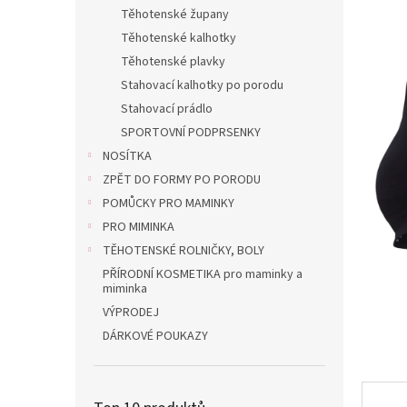
n
Těhotenské župany
e
Těhotenské kalhotky
l
Těhotenské plavky
Stahovací kalhotky po porodu
Stahovací prádlo
SPORTOVNÍ PODPRSENKY
NOSÍTKA
ZPĚT DO FORMY PO PORODU
POMŮCKY PRO MAMINKY
PRO MIMINKA
TĚHOTENSKÉ ROLNIČKY, BOLY
PŘÍRODNÍ KOSMETIKA pro maminky a
miminka
VÝPRODEJ
DÁRKOVÉ POUKAZY