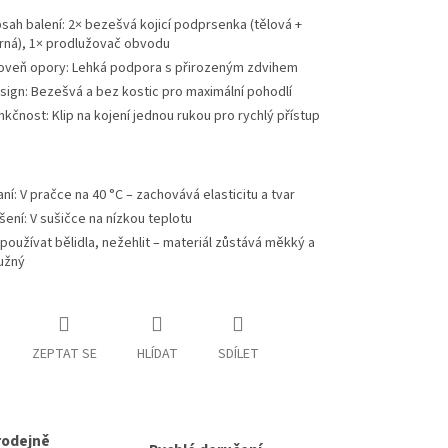
sah balení: 2× bezešvá kojicí podprsenka (tělová +
rná), 1× prodlužovač obvodu
oveň opory: Lehká podpora s přirozeným zdvihem
sign: Bezešvá a bez kostic pro maximální pohodlí
nkčnost: Klip na kojení jednou rukou pro rychlý přístup
aní: V pračce na 40 °C – zachovává elasticitu a tvar
šení: V sušičce na nízkou teplotu
používat bělidla, nežehlit – materiál zůstává měkký a
užný
ZEPTAT SE
HLÍDAT
SDÍLET
rodejně