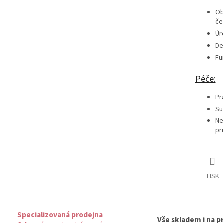
Ob
če
Úr
De
Fu
Péče:
Pr
Su
Ne
pr
TISK
Specializovaná prodejna
Vše skladem i na p