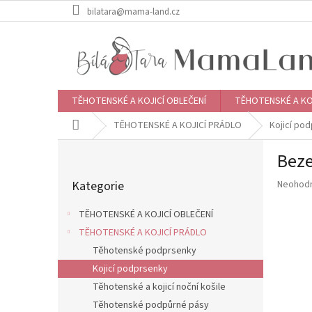
Přejít
bilatara@mama-land.cz
na
obsah
TĚHOTENSKÉ A KOJICÍ OBLEČENÍ
TĚHOTENSKÉ A KO
Domů
TĚHOTENSKÉ A KOJICÍ PRÁDLO
Kojicí po
P
Beze
o
Přeskočit
s
Průměr
Kategorie
Neohod
kategorie
t
hodnoce
r
produkt
TĚHOTENSKÉ A KOJICÍ OBLEČENÍ
a
je
TĚHOTENSKÉ A KOJICÍ PRÁDLO
n
0,0
z
Těhotenské podprsenky
n
5
í
Kojicí podprsenky
hvězdič
p
Těhotenské a kojicí noční košile
a
Těhotenské podpůrné pásy