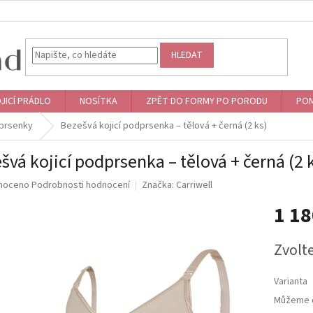
HLEDAT
JICÍ PRÁDLO
NOSÍTKA
ZPĚT DO FORMY PO PORODU
POM
dprsenky
Bezešvá kojicí podprsenka – tělová + černá (2 ks)
švá kojicí podprsenka – tělová + černá (2 
né
noceno
Podrobnosti hodnocení
Značka:
Carriwell
ní
1 1
u
Měrná
Zvolt
cena:
ek.
Varianta
Můžeme d