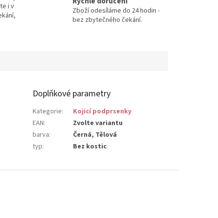
Rychlé doručení
te i v
Zboží odesíláme do 24 hodin -
ekání,
bez zbytečného čekání.
Doplňkové parametry
Kategorie
:
Kojicí podprsenky
EAN
:
Zvolte variantu
barva
:
Černá, Tělová
typ
:
Bez kostic