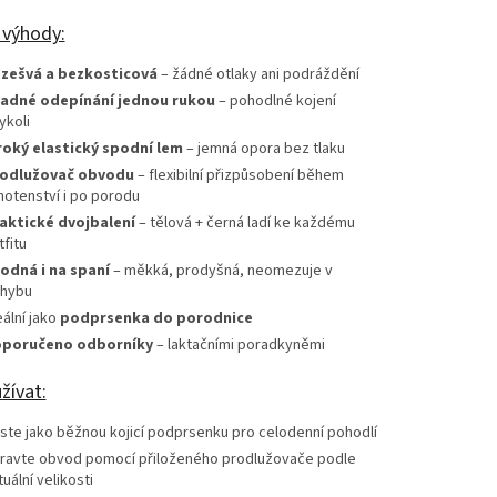
 výhody:
zešvá a bezkosticová
– žádné otlaky ani podráždění
adné odepínání jednou rukou
– pohodlné kojení
ykoli
roký elastický spodní lem
– jemná opora bez tlaku
odlužovač obvodu
– flexibilní přizpůsobení během
hotenství i po porodu
aktické dvojbalení
– tělová + černá ladí ke každému
tfitu
odná i na spaní
– měkká, prodyšná, neomezuje v
hybu
eální jako
podprsenka do porodnice
poručeno odborníky
– laktačními poradkyněmi
žívat:
ste jako běžnou kojicí podprsenku pro celodenní pohodlí
ravte obvod pomocí přiloženého prodlužovače podle
tuální velikosti