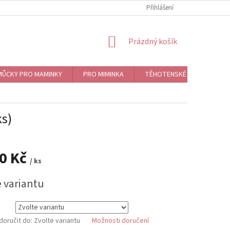
Přihlášení
NÁKUPNÍ
Prázdný košík
KOŠÍK
ŮCKY PRO MAMINKY
PRO MIMINKA
TĚHOTENSKÉ ROLNIČKY, BO
ks)
80 Kč
/ ks
e variantu
oručit do:
Zvolte variantu
Možnosti doručení