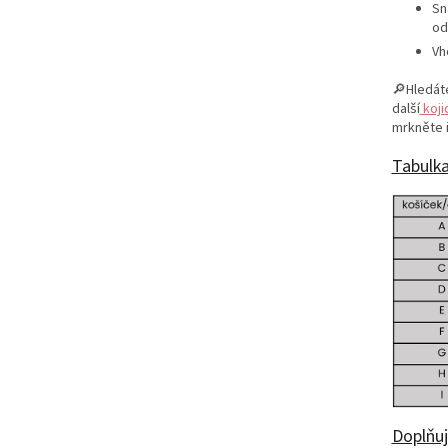
Sn
od
Vh
🔎Hledáte
další
koji
mrkněte i
Tabulka
Doplňuj