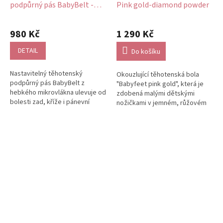
podpůrný pás BabyBelt -
Pink gold-diamond powder
bílý
Průměrné
Průměrné
hodnocení
hodnocení
980 Kč
1 290 Kč
produktu
produktu
je
je
DETAIL
Do košíku
5,0
5,0
z
z
Nastavitelný těhotenský
Okouzlující těhotenská bola
5
5
podpůrný pás BabyBelt z
"Babyfeet pink gold", která je
hvězdiček.
hvězdiček.
hebkého mikrovlákna ulevuje od
zdobená malými dětskými
bolesti zad, kříže i pánevní
nožičkami v jemném, růžovém
oblasti. Jemně podpírá bříško a
zlatě. Elegantní, moderní a
pomáhá...
ženská...