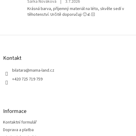
Hodnocení
Šárka Nováková
|
3.7.2026
produktu
Krásná barva, příjemný materiál na léto, skvěle sedí v
je
těhotenství. Určitě doporučuji 🙂👍🏻
5
z
5
hvězdiček.
Z
á
p
a
Kontakt
t
í
bilatara
@
mama-land.cz
+420 725 719 759
Informace
Kontaktní formulář
Doprava a platba