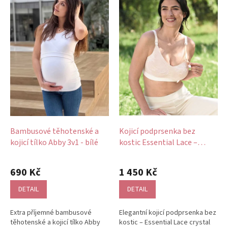
Bambusové těhotenské a
Kojicí podprsenka bez
kojicí tílko Abby 3v1 - bílé
kostic Essential Lace –
crystal s krajkou
690 Kč
1 450 Kč
DETAIL
DETAIL
Extra příjemné bambusové
Elegantní kojicí podprsenka bez
těhotenské a kojicí tílko Abby
kostic – Essential Lace crystal