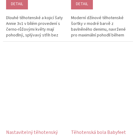
je
DETAIL
DETAIL
5,0
z
Dlouhé těhotenské a kojicí šaty
Moderní džínové těhotenské
5
Annie 3v1 v bílém provedení s
šortky v modré barvě z
hvězdiček.
černo‑růžovými květy mají
bavlněného denimu, navržené
pohodlný, splývavý střih bez
pro maximální pohodlí během
rukávů, který se přirozeně...
teplejších dnů. Měkký elastický
pas se...
Nastavitelný těhotenský
Těhotenská bola Babyfeet