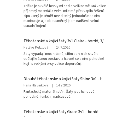
produktu
Tričko je skvělé hezky mi sedlo velikostně. Má velice
je
příjemný materiál a velmi mile mě překvapilo řešení
5
zipu který je téměř neviditelný jednoduše se ním
z
manipuluje a je obousměrný jsem nadšená velmi
5
usnadní kojení
hvězdiček.
Těhotenské a kojící šaty 3v1 Claire - bordó, 3/4 rukáv
Hodnocení
Natálie Pelzlová
|
24.7.2026
produktu
Šaty vypadají moc krásně, cítím se v nich skvěle
je
udělají krásnou postavu a hlavně se s nimi pohodlně
5
kojí i s velkými prsy velice doporučuji.
z
5
hvězdiček.
Dlouhé těhotenské a kojicí šaty Shine 3v1 - tmavě zelené
Hodnocení
Hana Hlavinková
|
14.7.2026
produktu
Fantastický materiál i střih. Šaty jsou lichotivé,
je
pohodlné, funkční, nadčasové.
5
z
5
Těhotenské a kojicí šaty Grace 3v1 – bordó
hvězdiček.