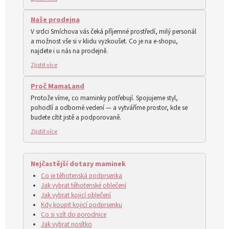
Naše prodejna
V srdci Smíchova vás čeká příjemné prostředí, milý personál
a možnost vše si v klidu vyzkoušet. Co je na e‑shopu,
najdete i u nás na prodejně.
Zjistit více
Proč MamaLand
Protože víme, co maminky potřebují. Spojujeme styl,
pohodlí a odborné vedení — a vytváříme prostor, kde se
budete cítit jistě a podporovaně.
Zjistit více
Nejčastější dotazy maminek
Co je těhotenská podprsenka
Jak vybrat těhotenské oblečení
Jak vybrat kojicí oblečení
Kdy koupit kojicí podprsenku
Co si vzít do porodnice
Jak vybrat nosítko