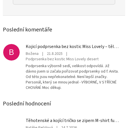
Poslední komentáře
Kojicí podprsenka bez kostic Miss Lovely – tělová s krajkou (desert)
B
Božena
|
21.8.2025
|
Podprsenka bez kostic Miss Lovely desert
Podprsenka výborně sedí, velikost odpovídá. Již
dávno jsem si začala pořizovat podprsenky od f. Anita.
Od této jsou nepřekonatelné. Není lepší značky.
Personál, který se mnou jednal - VÝBORNÉ, V STŘÍCNÉ
CHOVÁNÍ. Moc děkuji.
Poslední hodnocení
Těhotenské a kojící tričko se zipem M-shirt fuchsie bavlněné
Hodnocení
Natálie Pelzlová
|
24.7.2026