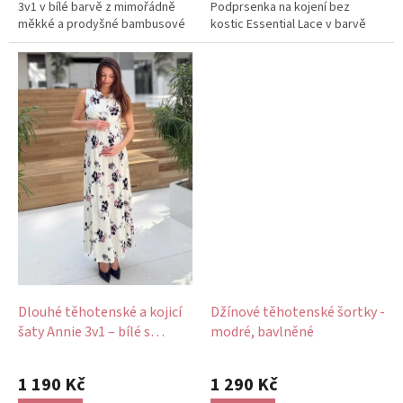
3v1 v bílé barvě z mimořádně
Podprsenka na kojení bez
měkké a prodyšné bambusové
kostic Essential Lace v barvě
viskózy. Díky pružnému střihu
crystal spojuje...
se...
Dlouhé těhotenské a kojicí
Džínové těhotenské šortky -
šaty Annie 3v1 – bílé s
modré, bavlněné
černo‑růžovými květy
Průměrné
hodnocení
1 190 Kč
1 290 Kč
produktu