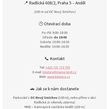
📍 Radlická 608/2, Praha 5 – Anděl
(100 m od OC Nový Smíchov)
🕒 Otevírací doba
Po–Pá: 9:00–18:00
Středa:
do 19:00
Sobota: 10:00–16:30
Neděle: 10:00–16:30
📞 Kontakt
Tel:
+420 725 719 759
E-mail:
bilatara@mama-land.cz
Web:
www.bilatara.cz
🚗 Jak se k nám dostanete
Parkování v
OC Nový Smíchov
(100 m), nebo přímo v ulici
Radlická
(o víkendu zdarma)
MHD – tramvajová zastávka Anděl
(100 m)