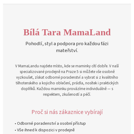
Bílá Tara MamaLand
Pohodlí, styl a podpora pro každou fázi
mateřství.
V MamaLandu najdete místo, kde se maminky cítí dobře. V naší
specializované prodejně na Praze 5 si můžete vše osobně
vyzkoušet, získat odborné poradenství a vybrat si z kvalitního
těhotenského a kojicího oblečení, prádla, nosítek i praktických
doplňků. Každou maminku provázíme individuálně — s
respektem, zkušeností a péčí.
Proč si nás zákaznice vybírají
• Odborné poradenství a osobní přístup
• Vše ihned k dispozici v prodejně