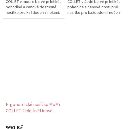
COLLET v modré barvě je lehké,
COLLET v šedé barvě je lehké,
hvězdiček.
pohodlné a cenově dostupné
pohodlné a cenově dostupné
nosítko pro každodenní nošení.
nosítko pro každodenní nošení.
Díky širokému nastavitelnému...
Díky širokému nastavitelnému...
Ergonomické nosítko MoMi
COLLET šedé-květinové
990 Kč