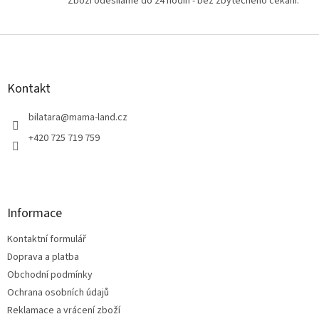
Zboží odesíláme do 24 hodin - bez zbytečného čekání.
ý
p
i
Z
s
á
u
p
a
Kontakt
t
í
bilatara
@
mama-land.cz
+420 725 719 759
Informace
Kontaktní formulář
Doprava a platba
Obchodní podmínky
Ochrana osobních údajů
Reklamace a vrácení zboží