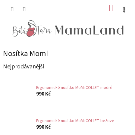
Přejít
NÁKUP
na
obsah
KOŠÍK
Nosítka Momi
Nejprodávanější
Ergonomické nosítko MoMi COLLET modré
990 Kč
Ergonomické nosítko MoMi COLLET béžové
990 Kč