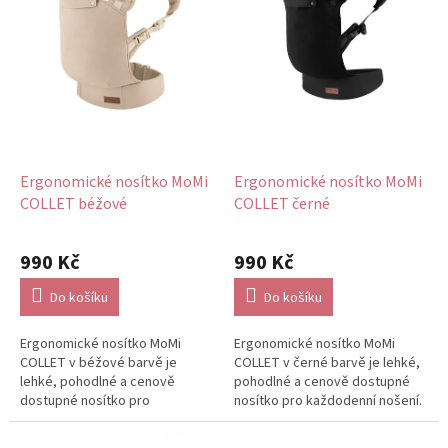
p
r
o
d
u
k
t
ů
Ergonomické nosítko MoMi
Ergonomické nosítko MoMi
COLLET béžové
COLLET černé
990 Kč
990 Kč
Do košíku
Do košíku
Ergonomické nosítko MoMi
Ergonomické nosítko MoMi
COLLET v béžové barvě je
COLLET v černé barvě je lehké,
lehké, pohodlné a cenově
pohodlné a cenově dostupné
dostupné nosítko pro
nosítko pro každodenní nošení.
každodenní nošení. Díky
Díky širokému nastavitelnému...
širokému nastavitelnému...