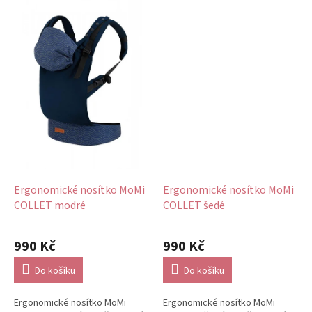
Ergonomické nosítko MoMi
Ergonomické nosítko MoMi
COLLET modré
COLLET šedé
Průměrné
hodnocení
990 Kč
990 Kč
produktu
je
Do košíku
Do košíku
5,0
z
Ergonomické nosítko MoMi
Ergonomické nosítko MoMi
5