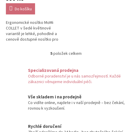
Do košíku
Ergonomické nosítko MoMi
COLLET v šedé květinové
variantě je lehké, pohodlné a
cenově dostupné nosítko pro
každodenní nošení. Díky
širokému...
5
položek celkem
O
v
l
Specializovaná prodejna
á
Odborné poradenství je u nás samozřejmostí. Každé
d
zákaznici věnujeme individuální péči.
a
c
í
Vše skladem i na prodejně
p
Co vidíte online, najdete i v naší prodejně – bez čekání,
r
rovnou k vyzkoušení.
v
k
y
Rychlé doručení
v