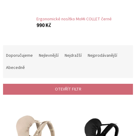
Ergonomické nosítko MoMi COLLET černé
990 Kč
Ř
a
Doporučujeme
Nejlevnější
Nejdražší
Nejprodávanější
z
e
Abecedně
n
í
p
OTEVŘÍT FILTR
r
o
V
d
ý
u
p
k
i
t
s
ů