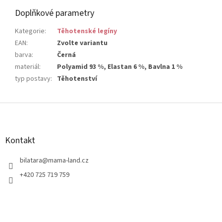
Doplňkové parametry
Kategorie
:
Těhotenské legíny
EAN
:
Zvolte variantu
barva
:
Černá
materiál
:
Polyamid 93 %, Elastan 6 %, Bavlna 1 %
typ postavy
:
Těhotenství
Z
á
p
a
Kontakt
t
í
bilatara
@
mama-land.cz
+420 725 719 759