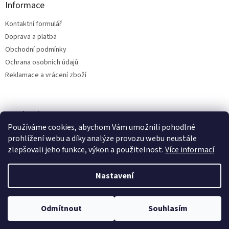
Informace
Kontaktní formulář
Doprava a platba
Obchodní podmínky
Ochrana osobních údajů
Reklamace a vrácení zboží
Facebook
Používáme cookies, abychom Vám umožnili pohodlné
prohlížení webu a díky analýze provozu webu neustále
zlepšovali jeho funkce, výkon a použitelnost.
Více informací
Vytvořil Shoptet
Nastavení
Copyright 2026
Bílá Tara - MamaLand
. Všechna práva vyhrazena.
Odmítnout
Souhlasím
Upravit nastavení cookies