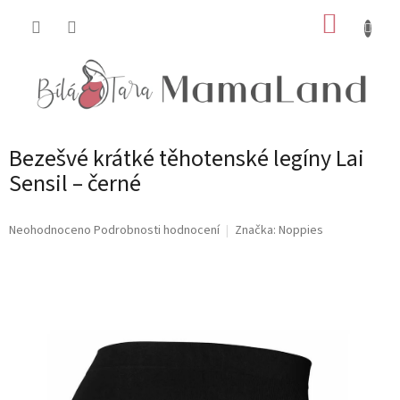
Přejít
NÁKUP
na
obsah
KOŠÍK
Bezešvé krátké těhotenské legíny Lai
Sensil – černé
Průměrné
Neohodnoceno
Podrobnosti hodnocení
Značka:
Noppies
hodnocení
produktu
je
0,0
z
5
hvězdiček.