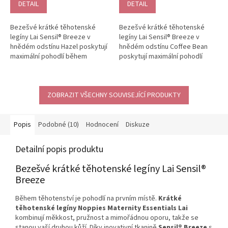
DETAIL
DETAIL
Bezešvé krátké těhotenské
Bezešvé krátké těhotenské
legíny Lai Sensil® Breeze v
legíny Lai Sensil® Breeze v
hnědém odstínu Hazel poskytují
hnědém odstínu Coffee Bean
maximální pohodlí během
poskytují maximální pohodlí
těhotenství i po porodu.
během těhotenství i po porodu.
Bezešvý střih...
Bezešvý...
ZOBRAZIT VŠECHNY SOUVISEJÍCÍ PRODUKTY
Popis
Podobné (10)
Hodnocení
Diskuze
Detailní popis produktu
Bezešvé krátké těhotenské legíny Lai Sensil®
Breeze
Během těhotenství je pohodlí na prvním místě.
Krátké
těhotenské legíny Noppies Maternity Essentials Lai
kombinují měkkost, pružnost a mimořádnou oporu, takže se
stanou vaší druhou kůží. Díky inovativní tkanině
Sensil® Breeze
s