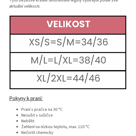
Tyto bezešvé krátké těhotenské legíny vybírejte podle své
aktuální velikosti.
Pokyny k praní:
Praní v pračce na 30 °C
Nesušit v sušičce
Nebělit
Žehlení na nízkou teplotu, max. 110 °C
Nečistit chemicky