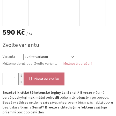
590 Kč
/ ks
Měrná
Zvolte variantu
cena:
Varianta
Můžeme doručit do:
Zvolte variantu
Možnosti doručení
Přidat do košíku
Bezešvé krátké těhotenské legíny Lai Sensil® Breeze
v černé
barvě poskytují
maximální pohodlí
během těhotenství i po porodu.
Bezešvý střih se nikde nezařezává, integrovaný břišní pás nabízí oporu
bez tlaku a tkanina
Sensil® Breeze s chladivým efektem
zajišťuje
příjemný pocit po celý den.