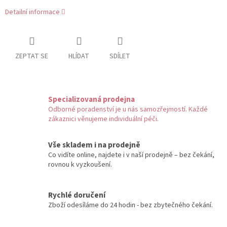
Detailní informace
ZEPTAT SE
HLÍDAT
SDÍLET
Specializovaná prodejna
Odborné poradenství je u nás samozřejmostí. Každé
zákaznici věnujeme individuální péči.
Vše skladem i na prodejně
Co vidíte online, najdete i v naší prodejně – bez čekání,
rovnou k vyzkoušení.
Rychlé doručení
Zboží odesíláme do 24 hodin - bez zbytečného čekání.