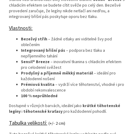
chladicím efektem se budete cítit svěže po celý den. Bezešvé
provedení zaručuje, že legíny nikde netlačí ani nedřou, a
integrovaný břišní pás poskytuje oporu bez tlaku.
Vlastnosti:
Bezešvý střih
– žádné otlaky ani viditelné švy pod
oblečením
Integrovaný břišní pás
– podpora bez tlaku a
nepříjemného tahání
Sensil® Breeze
– inovativní tkanina s chladicím efektem
pro celodenní svěžest
Prodyšný a příjemně měkký materiál
– ideální pro
každodenní nošení
Prémiová kvalita
– vydrží více těhotenství, vhodné i pro
období rekonvalescence
100 % neprůhledné
Dostupné v různých barvách, ideální jako
krátké těhotenské
legíny
i
těhotenské kraťasy
pro každodenní pohodlí.
Tabulka velikostí:
(+/- 2 cm)