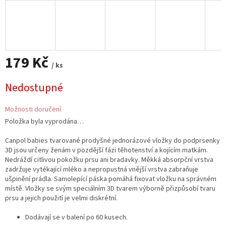
179 Kč
/ ks
Měrná
Nedostupné
cena:
Možnosti doručení
Položka byla vyprodána…
Canpol babies tvarované prodyšné jednorázové vložky do podprsenky
3D jsou určeny ženám v pozdější fázi těhotenství a kojícím matkám.
Nedráždí citlivou pokožku prsu ani bradavky. Měkká absorpční vrstva
zadržuje vytékající mléko a nepropustná vnější vrstva zabraňuje
ušpinění prádla. Samolepící páska pomáhá fixovat vložku na správném
místě. Vložky se svým speciálním 3D tvarem výborně přizpůsobí tvaru
prsu a jejich použití je velmi diskrétní.
Dodávají se v balení po 60 kusech.