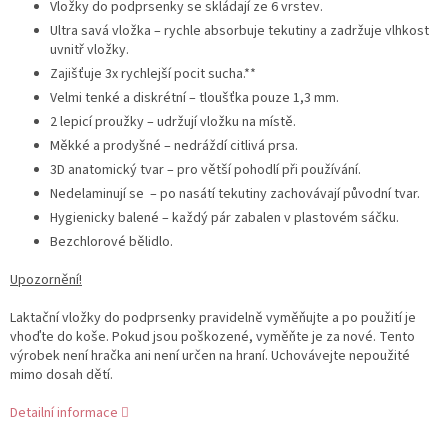
Vložky do podprsenky se skládají ze 6 vrstev.
Ultra savá vložka – rychle absorbuje tekutiny a zadržuje vlhkost
uvnitř vložky.
Zajišťuje 3x rychlejší pocit sucha.**
Velmi tenké a diskrétní – tloušťka pouze 1,3 mm.
2 lepicí proužky – udržují vložku na místě.
Měkké a prodyšné – nedráždí citlivá prsa.
3D anatomický tvar – pro větší pohodlí při používání.
Nedelaminují se – po nasátí tekutiny zachovávají původní tvar.
Hygienicky balené – každý pár zabalen v plastovém sáčku.
Bezchlorové bělidlo.
Upozornění!
Laktační vložky do podprsenky pravidelně vyměňujte a po použití je
vhoďte do koše. Pokud jsou poškozené, vyměňte je za nové. Tento
výrobek není hračka ani není určen na hraní. Uchovávejte nepoužité
mimo dosah dětí.
Detailní informace