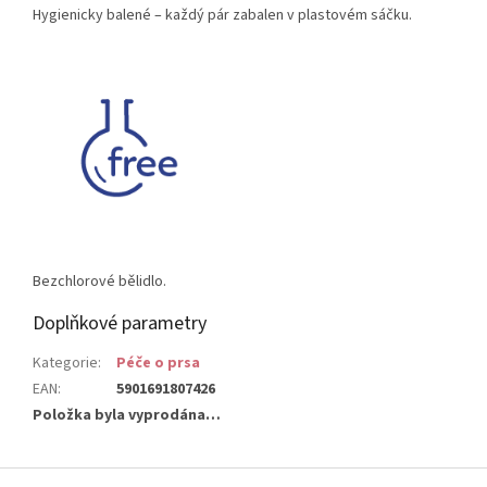
Hygienicky balené – každý pár zabalen v plastovém sáčku.
Bezchlorové bělidlo.
Doplňkové parametry
Kategorie
:
Péče o prsa
EAN
:
5901691807426
Položka byla vyprodána…
Z