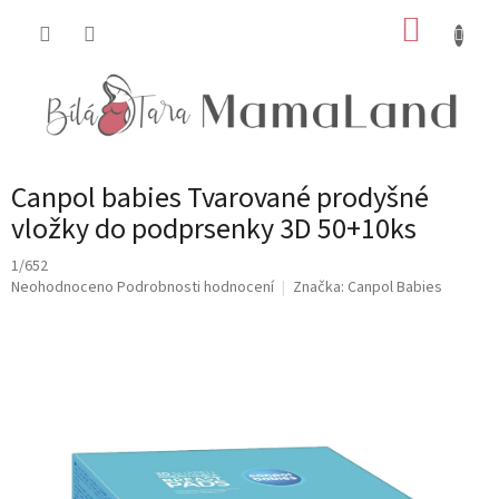
Přejít
NÁKUP
na
obsah
KOŠÍK
Canpol babies Tvarované prodyšné
vložky do podprsenky 3D 50+10ks
1/652
Průměrné
Neohodnoceno
Podrobnosti hodnocení
Značka:
Canpol Babies
hodnocení
produktu
je
0,0
z
5
hvězdiček.