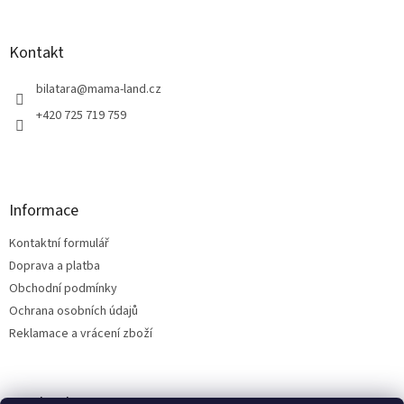
á
p
a
Kontakt
t
í
bilatara
@
mama-land.cz
+420 725 719 759
Informace
Kontaktní formulář
Doprava a platba
Obchodní podmínky
Ochrana osobních údajů
Reklamace a vrácení zboží
Facebook