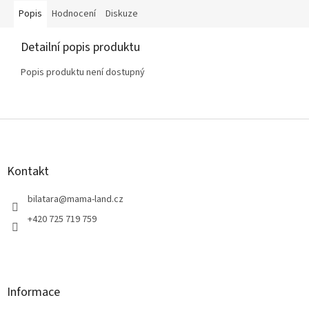
Popis
Hodnocení
Diskuze
Detailní popis produktu
Popis produktu není dostupný
Z
á
p
a
Kontakt
t
í
bilatara
@
mama-land.cz
+420 725 719 759
Informace