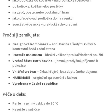
jako podložka do kočárku – na procházky i cestování
do kolébky, košíku nebo postýlky
na gauč, postel nebo podlahu při hraní
jako přebalovací podložka doma i venku
součást výbavičky – praktická i dekorativní
Proč si ji zamilujete:
Designová kombinace
– ecru bavlna s šedými kvítky &
kontrastní šedá zadní strana
Rozměr 85×100 cm
– ideální velikost pro každodenní použití
Vrchní část: 100% bavlna
– jemná, prodyšná, příjemná k
pokožce
Vnitřní vrstva:
měkká, hřejivá, bez zbytečného objemu
HANDMADE
– originální zpracování s láskou
Vyrobena v České republice
Péče o deku:
Perte na jemný cyklus do 30 °C
Nesušte v sušičce