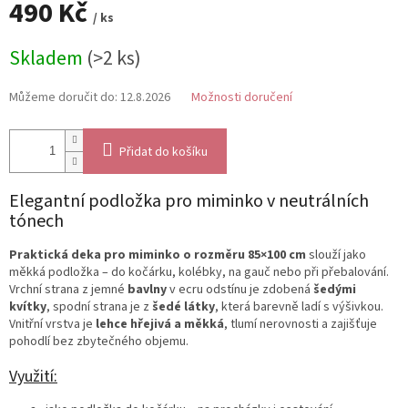
490 Kč
/ ks
Měrná
Skladem
(>2 ks)
cena:
Můžeme doručit do:
12.8.2026
Možnosti doručení
Přidat do košíku
Elegantní podložka pro miminko v neutrálních
tónech
Praktická deka pro miminko o rozměru 85×100 cm
slouží jako
měkká podložka – do kočárku, kolébky, na gauč nebo při přebalování.
Vrchní strana z jemné
bavlny
v ecru odstínu je zdobená
šedými
kvítky
, spodní strana je z
šedé látky
, která barevně ladí s výšivkou.
Vnitřní vrstva je
lehce hřejivá a měkká
, tlumí nerovnosti a zajišťuje
pohodlí bez zbytečného objemu.
Využití: