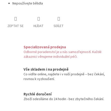
Nepoužívejte bělidla
ZEPTAT SE
HLÍDAT
SDÍLET
Specializovaná prodejna
Odborné poradenství je u nás samozřejmostí. Každé
zákaznici věnujeme individuální péči.
Vše skladem i na prodejně
Co vidíte online, najdete i v naší prodejně – bez čekání,
rovnou k vyzkoušení.
Rychlé doručení
Zboží odesíláme do 24 hodin - bez zbytečného čekání.