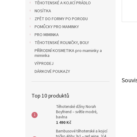
TĚHOTENSKÉ A KOJICÍ PRÁDLO
NOSÍTKA
ZPĚT DO FORMY PO PORODU
POMŮCKY PRO MAMINKY
PRO MIMINKA
TĚHOTENSKÉ ROLNIČKY, BOLY
PŘÍRODNÍ KOSMETIKA pro maminky a
miminka
VÝPRODEJ
DÁRKOVÉ POUKAZY
Souvi
Top 10 produktů
Těhotenské džíny Norah
Boyfriend – světle modré,
bavlna
1 490 Kč
Bambusové těhotenské a kojicí
tričko Abby 3v1 – red wine, 3/4