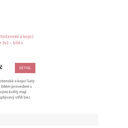
hotenské a kojicí
 3v1 – bílé s
žovými květy
č
DETAIL
tenské a kojicí šaty
v bílém provedení s
vými květy mají
splývavý střih bez
rý se přirozeně...