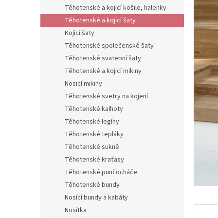
n
Těhotenské a kojicí košile, halenky
e
Těhotenské a kojicí šaty
l
Kojicí šaty
Těhotenské společenské šaty
Těhotenské svatební šaty
Těhotenské a kojicí mikiny
Nosicí mikiny
Těhotenské svetry na kojení
Těhotenské kalhoty
Těhotenské legíny
Těhotenské tepláky
Těhotenské sukně
Těhotenské kraťasy
Těhotenské punčocháče
Těhotenské bundy
Nosící bundy a kabáty
Nosítka