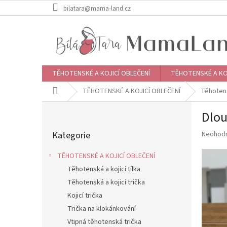
Přejít
bilatara@mama-land.cz
na
obsah
TĚHOTENSKÉ A KOJICÍ OBLEČENÍ
TĚHOTENSKÉ A KO
Domů
TĚHOTENSKÉ A KOJICÍ OBLEČENÍ
Těhotens
P
Dlou
o
Přeskočit
s
Průměr
Kategorie
Neohod
kategorie
t
hodnoce
r
produkt
TĚHOTENSKÉ A KOJICÍ OBLEČENÍ
a
je
Těhotenská a kojicí tílka
n
0,0
z
Těhotenská a kojicí trička
n
5
í
Kojicí trička
hvězdič
p
Trička na klokánkování
a
Vtipná těhotenská trička