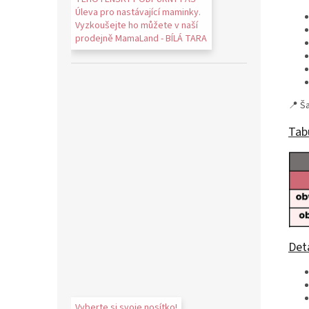
Úleva pro nastávající maminky.
Vyzkoušejte ho můžete v naší
prodejně MamaLand - BÍLÁ TARA
📍 Š
Tabu
Deta
Vyberte si svoje nosítko!