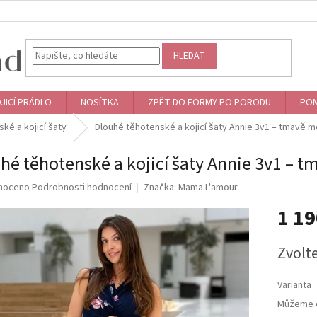
HLEDAT
JICÍ PRÁDLO
NOSÍTKA
ZPĚT DO FORMY PO PORODU
POM
ké a kojicí šaty
Dlouhé těhotenské a kojicí šaty Annie 3v1 – tmavě 
hé těhotenské a kojicí šaty Annie 3v1 – 
né
noceno
Podrobnosti hodnocení
Značka:
Mama L'amour
ní
1 1
u
Měrná
Zvolt
cena:
ek.
Varianta
Můžeme d