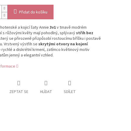
Přidat do košíku
hotenské a kojicí šaty Annie
3v1
v tmavě modrém
í s růžovými květy mají pohodlný, splývavý
střih bez
 který se přirozeně přizpůsobí rostoucímu bříšku i postavě
. Vrstvený výstřih se
skrytými otvory na kojení
rychlé a diskrétní krmení, zatímco květinový motiv
atům jemný a elegantní vzhled.
informace
ZEPTAT SE
HLÍDAT
SDÍLET