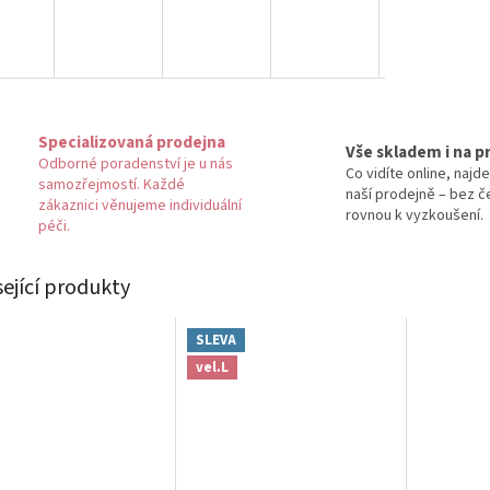
Specializovaná prodejna
Vše skladem i na p
Odborné poradenství je u nás
Co vidíte online, najde
samozřejmostí. Každé
naší prodejně – bez č
zákaznici věnujeme individuální
rovnou k vyzkoušení.
péči.
sející produkty
SLEVA
vel.L