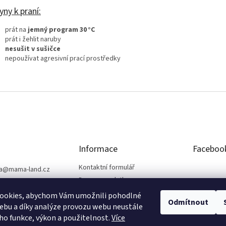
ny k praní:
prát na
jemný program 30 °C
prát i žehlit naruby
nesušit v sušičce
nepoužívat agresivní prací prostředky
Informace
Faceboo
Kontaktní formulář
a
@
mama-land.cz
Doprava a platba
25 719 759
Obchodní podmínky
ookies, abychom Vám umožnili pohodlné
Odmítnout
Ochrana osobních údajů
ebu a díky analýze provozu webu neustále
eho funkce, výkon a použitelnost.
Více
Reklamace a vrácení zboží