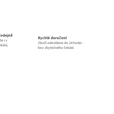
rodejně
Rychlé doručení
te i v
Zboží odesíláme do 24 hodin -
ekání,
bez zbytečného čekání.