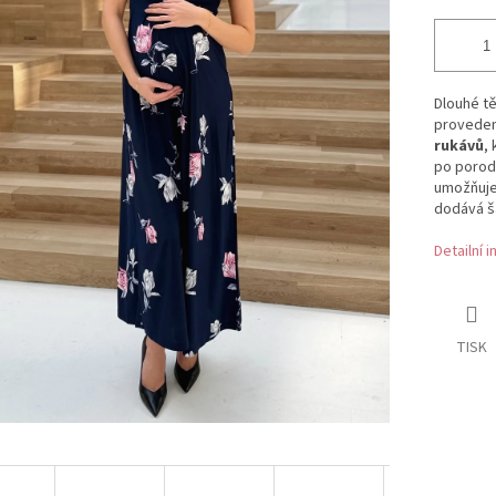
Dlouhé tě
proveden
rukávů
,
po porodu
umožňuje 
dodává š
Detailní 
TISK