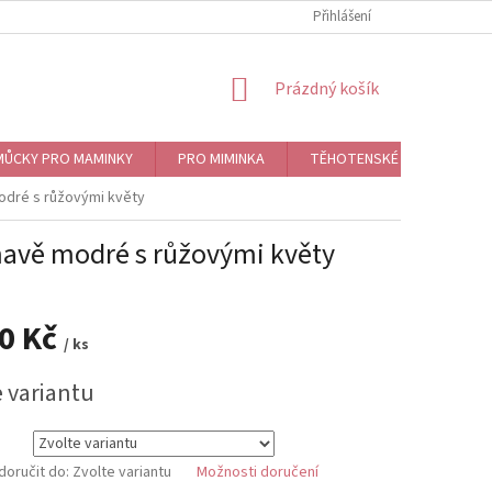
Přihlášení
NÁKUPNÍ
Prázdný košík
KOŠÍK
ŮCKY PRO MAMINKY
PRO MIMINKA
TĚHOTENSKÉ ROLNIČKY, BO
modré s růžovými květy
tmavě modré s růžovými květy
90 Kč
/ ks
e variantu
oručit do:
Zvolte variantu
Možnosti doručení