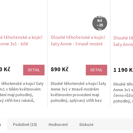
1 190
Kč
–25
%
é těhotenské a kojicí
Dlouhé těhotenské a kojicí
Dlouhé tě
nnie 3v1 - bílé
šaty Annie - tmavě modré
šaty Annie
nové
květinové
černo‑rů
rné
Průměrné
cení
hodnocení
ktu
produktu
0 Kč
890 Kč
1 190 K
DETAIL
DETAIL
je
5,0
 těhotenské a kojicí šaty
Dlouhé těhotenské a kojicí šaty
Dlouhé těho
z
3v1 v bílém květinovém
Annie 3v1 v tmavě modrém
Annie 3v1 
5
ení mají pohodlný,
květinovém provedení mají
černo‑růžo
ček.
hvězdiček.
vý střih bez rukávů,
pohodlný, splývavý střih bez
pohodlný, 
se přirozeně přizpůsobí...
rukávů, který se přirozeně...
rukávů, kte
s
Podobné (10)
Hodnocení
Diskuze