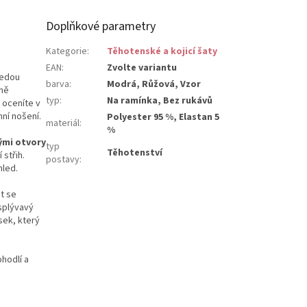
Doplňkové parametry
Kategorie
:
Těhotenské a kojicí šaty
EAN
:
Zvolte variantu
vedou
barva
:
Modrá, Růžová, Vzor
eně
typ
:
Na ramínka, Bez rukávů
 oceníte v
ní nošení.
Polyester 95 %, Elastan 5
materiál
:
%
ými otvory
typ
Těhotenství
 střih.
postavy
:
hled.
it se
splývavý
sek, který
ohodlí a