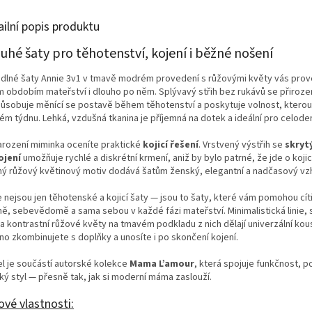
ailní popis produktu
uhé šaty pro těhotenství, kojení i běžné nošení
dlné šaty Annie 3v1 v tmavě modrém provedení s růžovými květy vás pro
m obdobím mateřství i dlouho po něm. Splývavý střih bez rukávů se přiroz
působuje měnící se postavě během těhotenství a poskytuje volnost, kterou
ém týdnu. Lehká, vzdušná tkanina je příjemná na dotek a ideální pro celoden
arození miminka oceníte praktické
kojicí řešení
. Vrstvený výstřih se
skryt
ojení
umožňuje rychlé a diskrétní krmení, aniž by bylo patrné, že jde o kojicí
ý růžový květinový motiv dodává šatům ženský, elegantní a nadčasový vz
 nejsou jen těhotenské a kojicí šaty — jsou to šaty, které vám pomohou cít
ně, sebevědomě a sama sebou v každé fázi mateřství. Minimalistická linie, 
 a kontrastní růžové květy na tmavém podkladu z nich dělají univerzální kou
no zkombinujete s doplňky a unosíte i po skončení kojení.
l je součástí autorské kolekce
Mama L’amour
, která spojuje funkčnost, p
ký styl — přesně tak, jak si moderní máma zaslouží.
ové vlastnosti: