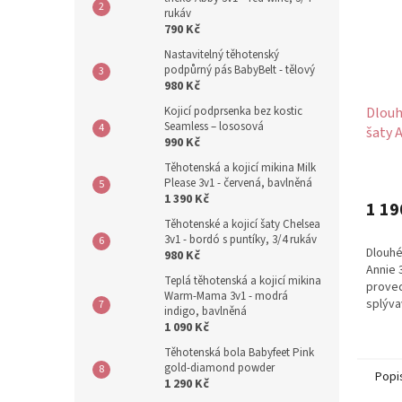
rukáv
790 Kč
Nastavitelný těhotenský
podpůrný pás BabyBelt - tělový
980 Kč
Kojicí podprsenka bez kostic
Dlouh
Seamless – lososová
šaty A
990 Kč
květi
Těhotenská a kojicí mikina Milk
Průmě
Please 3v1 - červená, bavlněná
hodno
1 390 Kč
produ
1 19
je
Těhotenské a kojicí šaty Chelsea
5,0
3v1 - bordó s puntíky, 3/4 rukáv
Dlouhé
980 Kč
z
Annie 
5
Teplá těhotenská a kojicí mikina
proved
hvězdi
Warm-Mama 3v1 - modrá
splýva
indigo, bavlněná
který 
1 090 Kč
Těhotenská bola Babyfeet Pink
gold-diamond powder
Popi
1 290 Kč