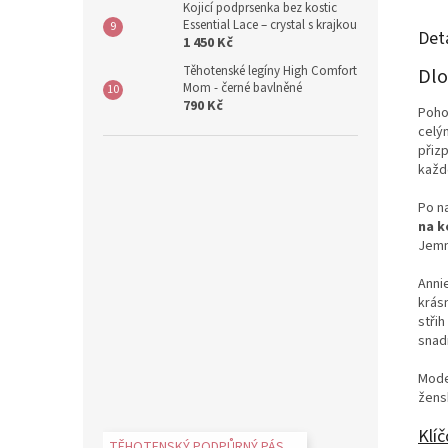
Kojicí podprsenka bez kostic
Essential Lace – crystal s krajkou
Det
1 450 Kč
Těhotenské legíny High Comfort
Dlo
Mom - černé bavlněné
790 Kč
Poho
celý
přiz
každ
Po n
na k
Jemn
Annie
krás
střih
snad
Mode
žens
Klíč
TĚHOTENSKÝ PODPŮRNÝ PÁS