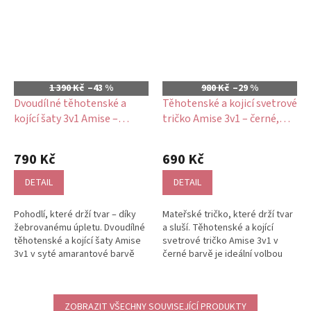
1 390 Kč
–43 %
980 Kč
–29 %
Dvoudílné těhotenské a
Těhotenské a kojicí svetrové
kojící šaty 3v1 Amise –
tričko Amise 3v1 – černé,
amarantové, žebrované,
žebrované, bavlněné
Průměrné
bavlněné
hodnocení
790 Kč
690 Kč
produktu
je
DETAIL
DETAIL
5,0
z
Pohodlí, které drží tvar – díky
Mateřské tričko, které drží tvar
5
žebrovanému úpletu. Dvoudílné
a sluší. Těhotenské a kojící
hvězdiček.
těhotenské a kojící šaty Amise
svetrové tričko Amise 3v1 v
3v1 v syté amarantové barvě
černé barvě je ideální volbou
jsou navrženy tak, aby se...
pro ženy, které chtějí...
ZOBRAZIT VŠECHNY SOUVISEJÍCÍ PRODUKTY