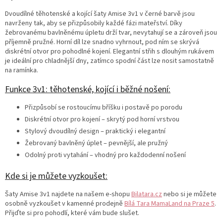
Dvoudílné těhotenské a kojící šaty Amise 3v1 v černé barvě jsou
navrženy tak, aby se přizpůsobily každé fázi mateřství. Díky
žebrovanému bavlněnému úpletu drží tvar, nevytahují se a zároveň jsou
příjemně pružné. Horní díl lze snadno vyhrnout, pod ním se skrývá
diskrétní otvor pro pohodlné kojení. Elegantní střih s dlouhým rukávem
je ideální pro chladnější dny, zatímco spodní část lze nosit samostatně
na ramínka.
Funkce 3v1: těhotenské, kojící i běžné nošení:
Přizpůsobí se rostoucímu bříšku i postavě po porodu
Diskrétní otvor pro kojení – skrytý pod horní vrstvou
Stylový dvoudílný design – praktický i elegantní
Žebrovaný bavlněný úplet – pevnější, ale pružný
Odolný proti vytahání – vhodný pro každodenní nošení
Kde si je můžete vyzkoušet:
Šaty Amise 3v1 najdete na našem e-shopu
Bilatara.cz
nebo si je můžete
osobně vyzkoušet v kamenné prodejně
Bílá Tara MamaLand na Praze 5
.
Přijďte si pro pohodlí, které vám bude slušet.