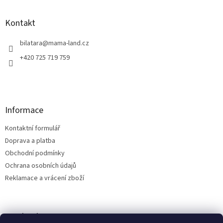
á
p
a
Kontakt
t
í
bilatara
@
mama-land.cz
+420 725 719 759
Informace
Kontaktní formulář
Doprava a platba
Obchodní podmínky
Ochrana osobních údajů
Reklamace a vrácení zboží
Facebook