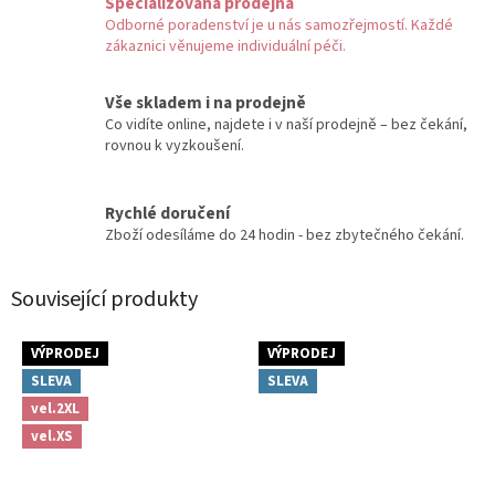
Specializovaná prodejna
Odborné poradenství je u nás samozřejmostí. Každé
zákaznici věnujeme individuální péči.
Vše skladem i na prodejně
Co vidíte online, najdete i v naší prodejně – bez čekání,
rovnou k vyzkoušení.
Rychlé doručení
Zboží odesíláme do 24 hodin - bez zbytečného čekání.
Související produkty
VÝPRODEJ
VÝPRODEJ
SLEVA
SLEVA
vel.2XL
vel.XS