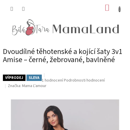
Přejít
NÁKUP
na
obsah
KOŠÍK
Dvoudílné těhotenské a kojící šaty 3v1
Amise – černé, žebrované, bavlněné
VÝPRODEJ
SLEVA
Průměrné
1 hodnocení
Podrobnosti hodnocení
hodnocení
Značka:
Mama L'amour
produktu
je
5,0
z
5
hvězdiček.