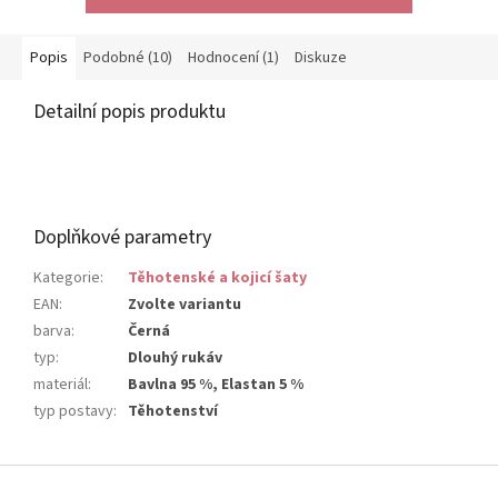
Popis
Podobné (10)
Hodnocení (1)
Diskuze
Detailní popis produktu
Doplňkové parametry
Kategorie
:
Těhotenské a kojicí šaty
EAN
:
Zvolte variantu
barva
:
Černá
typ
:
Dlouhý rukáv
materiál
:
Bavlna 95 %, Elastan 5 %
typ postavy
:
Těhotenství
Z