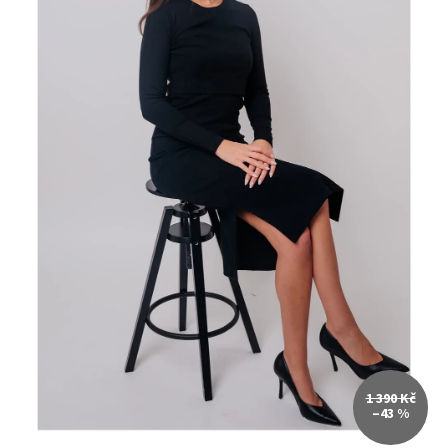
1 390 Kč
–43 %