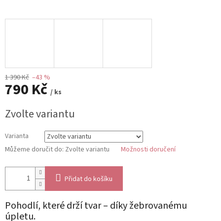
1 390 Kč
–43 %
790 Kč
/ ks
Měrná
Zvolte variantu
cena:
Varianta
Můžeme doručit do:
Zvolte variantu
Možnosti doručení
Přidat do košíku
Pohodlí, které drží tvar – díky žebrovanému
úpletu.