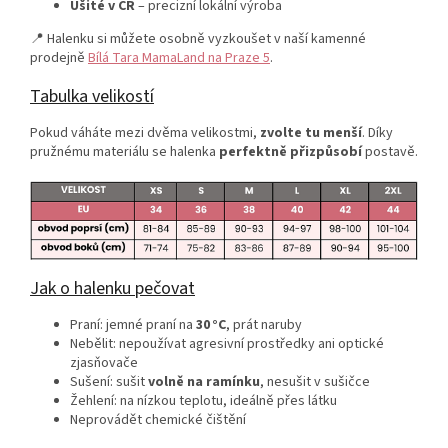
Ušité v ČR
– precizní lokální výroba
📍 Halenku si můžete osobně vyzkoušet v naší kamenné
prodejně
Bílá Tara MamaLand na Praze 5
.
Tabulka velikostí
Pokud váháte mezi dvěma velikostmi,
zvolte tu menší
. Díky
pružnému materiálu se halenka
perfektně přizpůsobí
postavě.
Jak o halenku pečovat
Praní: jemné praní na
30 °C
, prát naruby
Nebělit: nepoužívat agresivní prostředky ani optické
zjasňovače
Sušení: sušit
volně na ramínku
, nesušit v sušičce
Žehlení: na nízkou teplotu, ideálně přes látku
Neprovádět chemické čištění