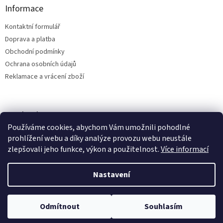
Informace
Kontaktní formulář
Doprava a platba
Obchodní podmínky
Ochrana osobních údajů
Reklamace a vrácení zboží
Facebook
Používáme cookies, abychom Vám umožnili pohodlné
prohlížení webu a díky analýze provozu webu neustále
zlepšovali jeho funkce, výkon a použitelnost.
Více informací
Vytvořil Shoptet
Nastavení
Copyright 2026
Bílá Tara - MamaLand
. Všechna práva vyhrazena.
Odmítnout
Souhlasím
Upravit nastavení cookies