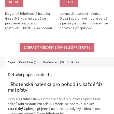
je
je
DETAIL
DETAIL
5,0
5,0
z
z
Elegantní těhotenská halenka
Jemná těhotenská halenka
5
5
Gissa 3v1 v černé barvě se
Gissa 3v1 v tmavě modré barvě
hvězdiček.
hvězdiček.
přirozeně přizpůsobí
s puntíky a dlouhým rukávem se
rostoucímu bříšku a po porodu
přirozeně přizpůsobí
nabídne pohodlné a diskrétní
rostoucímu bříšku a po porodu
kojení díky...
nabídne...
ZOBRAZIT VŠECHNY SOUVISEJÍCÍ PRODUKTY
Popis
Podobné (10)
Hodnocení (3)
Diskuze
Detailní popis produktu
Těhotenská halenka pro pohodlí v každé fázi
mateřství
Tato elegantní halenka v modré barvě s puntíky se přirozeně
přizpůsobí rostoucímu bříšku i měnící se postavě. Měkký
elastický úplet
je příjemný na dotek, prodyšný a ideální pro
celodenní nošení během těhotenství.