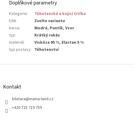
Doplňkové parametry
Kategorie
:
Těhotenská a kojicí trička
EAN
:
Zvolte variantu
barva
:
Modrá, Puntík, Vzor
typ
:
Krátký rukáv
materiál
:
Viskóza 95 %, Elastan 5 %
typ postavy
:
Těhotenství
Z
á
p
a
Kontakt
t
í
bilatara
@
mama-land.cz
+420 725 719 759