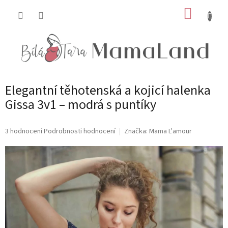
Přejít
NÁKUP
na
obsah
KOŠÍK
Elegantní těhotenská a kojicí halenka
Gissa 3v1 – modrá s puntíky
Průměrné
3 hodnocení
Podrobnosti hodnocení
Značka:
Mama L'amour
hodnocení
produktu
je
5,0
z
5
hvězdiček.