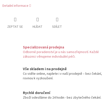
Detailní informace
ZEPTAT SE
HLÍDAT
SDÍLET
Specializovaná prodejna
Odborné poradenství je u nás samozřejmostí. Každé
zákaznici věnujeme individuální péči.
Vše skladem i na prodejně
Co vidíte online, najdete i v naší prodejně – bez čekání,
rovnou k vyzkoušení.
Rychlé doručení
Zboží odesíláme do 24 hodin - bez zbytečného čekání.