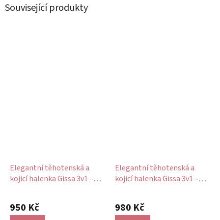
Související produkty
Elegantní těhotenská a
Elegantní těhotenská a
kojicí halenka Gissa 3v1 –
kojicí halenka Gissa 3v1 –
černá
modrá s puntíky, dlouhý
Průměrné
Průměrné
rukáv
hodnocení
hodnocení
950 Kč
980 Kč
produktu
produktu