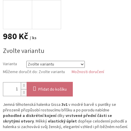
980 Kč
/ ks
Měrná
Zvolte variantu
cena:
Varianta
Můžeme doručit do:
Zvolte variantu
Možnosti doručení
Přidat do košíku
Jemná těhotenská halenka Gissa
3v1
v modré barvě s puntíky se
přirozeně přizpůsobí rostoucímu bříšku a po porodu nabídne
pohodlné a diskrétní kojení
díky
vrstvené přední části se
skrytými otvory
. Měkký
elastický úplet
dopřeje celodenní pohodlí a
halenka si zachovává svůj ženský, elegantní vzhled i při běžném nošení.