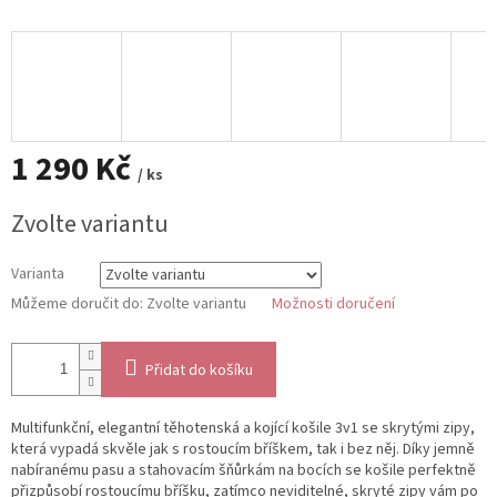
1 290 Kč
/ ks
Měrná
Zvolte variantu
cena:
Varianta
Můžeme doručit do:
Zvolte variantu
Možnosti doručení
Přidat do košíku
Multifunkční, elegantní těhotenská a kojící košile 3v1 se skrytými zipy,
která vypadá skvěle jak s rostoucím bříškem, tak i bez něj. Díky jemně
nabíranému pasu a stahovacím šňůrkám na bocích se košile perfektně
přizpůsobí rostoucímu bříšku, zatímco neviditelné, skryté zipy vám po