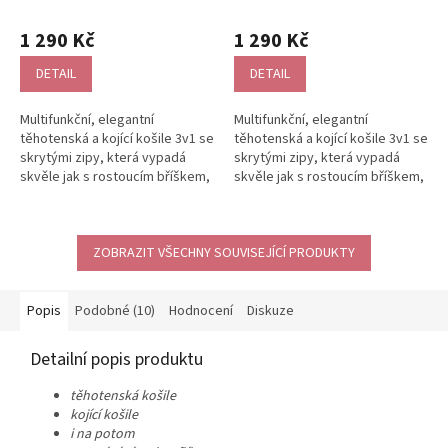
modro bílé proužky
červená s bílými proužky
bavlněná
bavlněná
1 290 Kč
1 290 Kč
DETAIL
DETAIL
Multifunkční, elegantní
Multifunkční, elegantní
těhotenská a kojící košile 3v1 se
těhotenská a kojící košile 3v1 se
skrytými zipy, která vypadá
skrytými zipy, která vypadá
skvěle jak s rostoucím bříškem,
skvěle jak s rostoucím bříškem,
tak i bez něj. Díky jemně...
tak i bez něj. Díky jemně...
ZOBRAZIT VŠECHNY SOUVISEJÍCÍ PRODUKTY
Popis
Podobné (10)
Hodnocení
Diskuze
Detailní popis produktu
těhotenská košile
kojící košile
i na potom