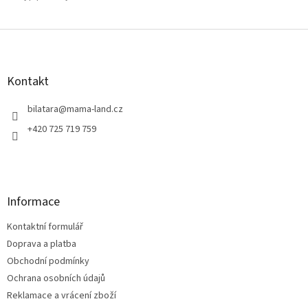
Z
á
p
a
Kontakt
t
í
bilatara
@
mama-land.cz
+420 725 719 759
Informace
Kontaktní formulář
Doprava a platba
Obchodní podmínky
Ochrana osobních údajů
Reklamace a vrácení zboží