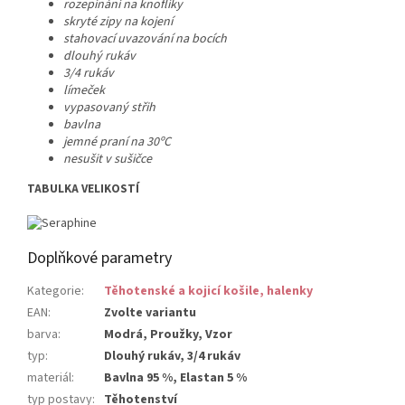
rozepínání na knoflíky
skryté zipy na kojení
stahovací uvazování na bocích
dlouhý rukáv
3/4 rukáv
límeček
vypasovaný střih
bavlna
jemné praní na 30ºC
nesušit v sušičce
TABULKA VELIKOSTÍ
Doplňkové parametry
Kategorie
:
Těhotenské a kojicí košile, halenky
EAN
:
Zvolte variantu
barva
:
Modrá, Proužky, Vzor
typ
:
Dlouhý rukáv, 3/4 rukáv
materiál
:
Bavlna 95 %, Elastan 5 %
typ postavy
:
Těhotenství