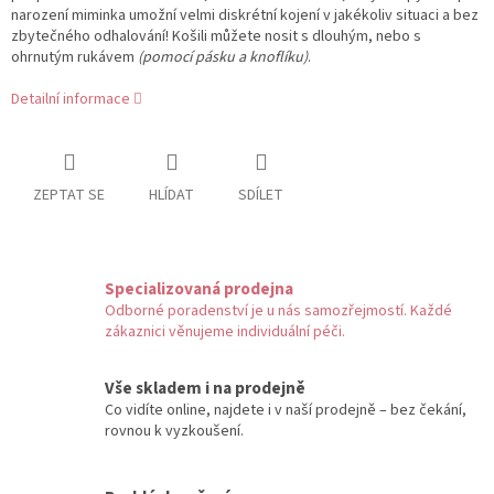
narození miminka umožní velmi diskrétní kojení v jakékoliv situaci a bez
zbytečného odhalování! Košili můžete nosit s dlouhým, nebo s
ohrnutým rukávem
(pomocí pásku a knoflíku)
.
Detailní informace
ZEPTAT SE
HLÍDAT
SDÍLET
Specializovaná prodejna
Odborné poradenství je u nás samozřejmostí. Každé
zákaznici věnujeme individuální péči.
Vše skladem i na prodejně
Co vidíte online, najdete i v naší prodejně – bez čekání,
rovnou k vyzkoušení.