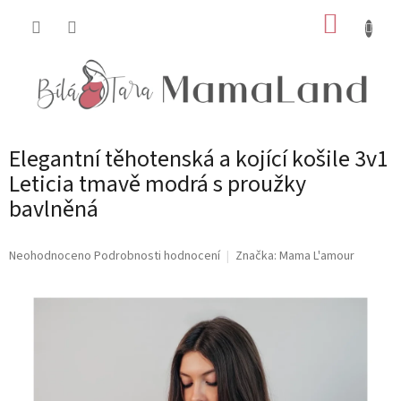
Přejít
NÁKUP
na
obsah
KOŠÍK
Elegantní těhotenská a kojící košile 3v1
Leticia tmavě modrá s proužky
bavlněná
Průměrné
Neohodnoceno
Podrobnosti hodnocení
Značka:
Mama L'amour
hodnocení
produktu
je
0,0
z
5
hvězdiček.