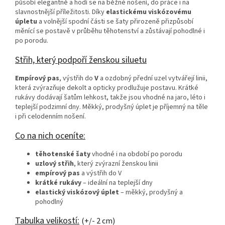
působí elegantně a hodí se na běžné nošení, do práce i na
slavnostnější příležitosti. Díky
elastickému viskózovému
úpletu
a volnější spodní části se šaty přirozeně přizpůsobí
měnící se postavě v průběhu těhotenství a zůstávají pohodlné i
po porodu.
Střih, který podpoří ženskou siluetu
Empírový pas
, výstřih do
V
a ozdobný přední uzel vytvářejí linii,
která zvýrazňuje dekolt a opticky prodlužuje postavu. Krátké
rukávy dodávají šatům lehkost, takže jsou vhodné na jaro, léto i
teplejší podzimní dny. Měkký, prodyšný úplet je příjemný na těle
i při celodenním nošení.
Co na nich oceníte:
těhotenské šaty
vhodné i na období po porodu
uzlový střih
, který zvýrazní ženskou linii
empírový pas
a výstřih do V
krátké rukávy
– ideální na teplejší dny
elastický viskózový úplet
– měkký, prodyšný a
pohodlný
Tabulka velikostí:
(+/- 2 cm)