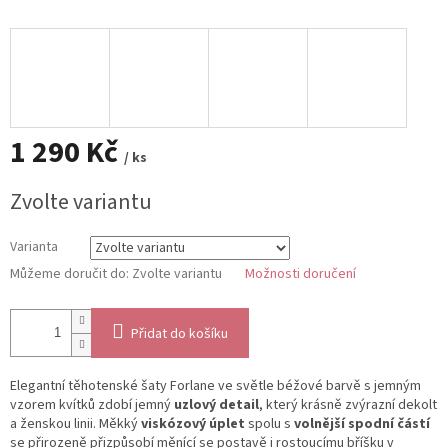
1 290 Kč
/ ks
Měrná
Zvolte variantu
cena:
Varianta
Můžeme doručit do:
Zvolte variantu
Možnosti doručení
Přidat do košíku
Elegantní těhotenské šaty Forlane ve světle béžové barvě s jemným
vzorem kvítků zdobí jemný
uzlový detail
, který krásně zvýrazní dekolt
a ženskou linii. Měkký
viskózový úplet
spolu s
volnější spodní částí
se přirozeně přizpůsobí měnící se postavě i rostoucímu bříšku v