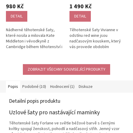
hodnocení
hodnocení
980 Kč
1 490 Kč
produktu
produktu
je
je
DETAIL
DETAIL
5,0
5,0
z
z
Nádherné těhotenské šaty,
Těhotenské šaty Vivianne v
5
5
které nosila a milovala Kate
odstínu red wine jsou
hvězdiček.
hvězdiček.
Middleton i vévodkyně z
nadčasovým kouskem, který
Cambridge během těhotenství i
vás provede obdobím
po něm. Tyto elegantní
těhotenství i běžnými dny. Díky
těhotenské šaty...
pružné bambusové...
ZOBRAZIT VŠECHNY SOUVISEJÍCÍ PRODUKTY
Popis
Podobné (10)
Hodnocení (1)
Diskuze
Detailní popis produktu
Uzlové šaty pro nastávající maminky
Těhotenské šaty Forlane ve světle béžové barvě s černými
kvítky spojují ženskost, pohodlí a nadčasový střih. Jemný vzor