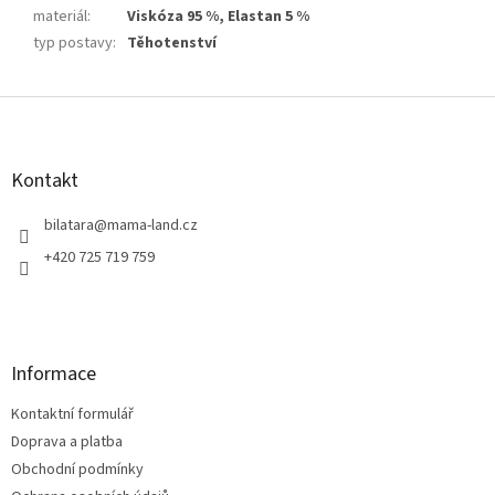
materiál
:
Viskóza 95 %, Elastan 5 %
typ postavy
:
Těhotenství
Z
á
p
a
Kontakt
t
í
bilatara
@
mama-land.cz
+420 725 719 759
Informace
Kontaktní formulář
Doprava a platba
Obchodní podmínky