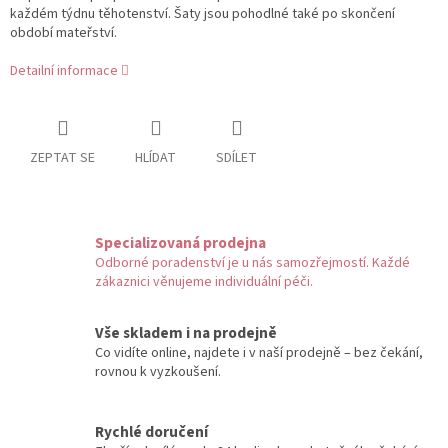
každém týdnu těhotenství. Šaty jsou pohodlné také po skončení
období mateřství.
Detailní informace
ZEPTAT SE
HLÍDAT
SDÍLET
Specializovaná prodejna
Odborné poradenství je u nás samozřejmostí. Každé
zákaznici věnujeme individuální péči.
Vše skladem i na prodejně
Co vidíte online, najdete i v naší prodejně – bez čekání,
rovnou k vyzkoušení.
Rychlé doručení