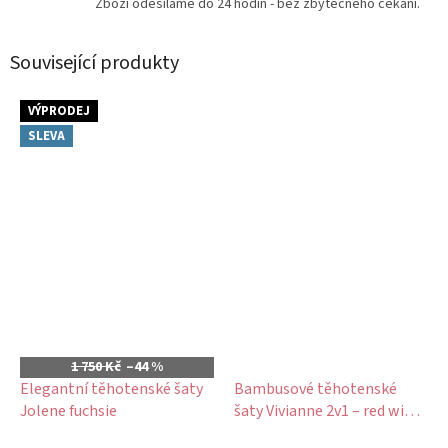
Zboží odesíláme do 24 hodin - bez zbytečného čekání.
Související produkty
VÝPRODEJ
SLEVA
1 750 Kč
–44 %
Elegantní těhotenské šaty
Bambusové těhotenské
Jolene fuchsie
šaty Vivianne 2v1 – red wine,
uzlový střih, 3/4 rukáv
Průměrné
Průměrné