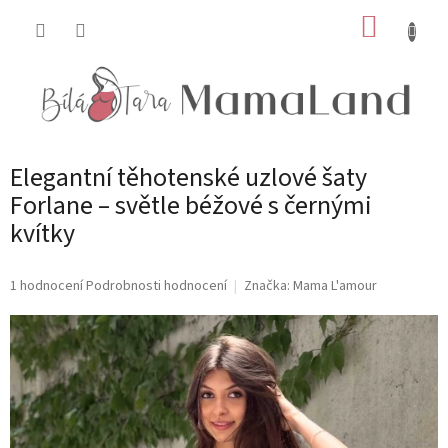
Přejít
NÁKUP
na
obsah
KOŠÍK
Elegantní těhotenské uzlové šaty
Forlane – světle béžové s černými
kvítky
Průměrné
1 hodnocení
Podrobnosti hodnocení
Značka:
Mama L'amour
hodnocení
produktu
je
5,0
z
5
hvězdiček.