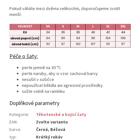
Pokud váháte mezi dvěma velikostmi, doporučujeme zvolit
menší.
Péče o šaty:
perte jemně na 30 °C
perte naruby, aby si vzor zachoval barvy
nesušit v sušičce
nepoužívat bělidla ani agresivní prostředky
sušte volně na ramínku
Doplňkové parametry
Kategorie
:
Těhotenské a kojicí šaty
EAN
:
Zvolte variantu
barva
:
Černá, Béžová
typ
:
Krátký rukáv