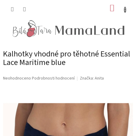
Přejít
NÁKUP
na
obsah
KOŠÍK
Kalhotky vhodné pro těhotné Essential
Lace Maritime blue
Průměrné
Neohodnoceno
Podrobnosti hodnocení
Značka:
Anita
hodnocení
produktu
je
0,0
z
5
hvězdiček.