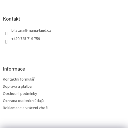
á
p
a
Kontakt
t
í
bilatara
@
mama-land.cz
+420 725 719 759
Informace
Kontaktní formulář
Doprava a platba
Obchodní podmínky
Ochrana osobních údajů
Reklamace a vrácení zboží