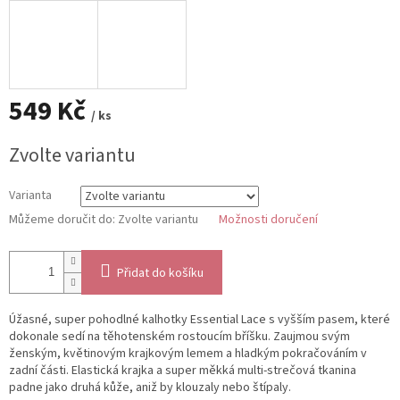
549 Kč
/ ks
Měrná
Zvolte variantu
cena:
Varianta
Můžeme doručit do:
Zvolte variantu
Možnosti doručení
Přidat do košíku
Úžasné, super pohodlné kalhotky Essential Lace s vyšším pasem, které
dokonale sedí na těhotenském rostoucím bříšku. Zaujmou svým
ženským, květinovým krajkovým lemem a hladkým pokračováním v
zadní části. Elastická krajka a super měkká multi-strečová tkanina
padne jako druhá kůže, aniž by klouzaly nebo štípaly.