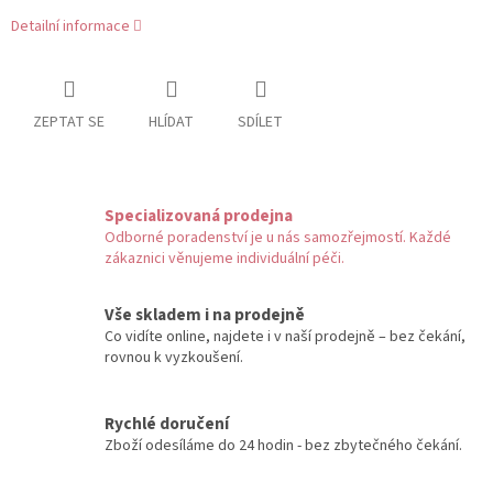
Detailní informace
ZEPTAT SE
HLÍDAT
SDÍLET
Specializovaná prodejna
Odborné poradenství je u nás samozřejmostí. Každé
zákaznici věnujeme individuální péči.
Vše skladem i na prodejně
Co vidíte online, najdete i v naší prodejně – bez čekání,
rovnou k vyzkoušení.
Rychlé doručení
Zboží odesíláme do 24 hodin - bez zbytečného čekání.