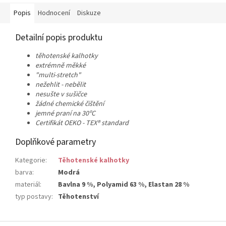
Popis
Hodnocení
Diskuze
Detailní popis produktu
těhotenské kalhotky
extrémně měkké
"multi-stretch"
nežehlit -
nebělit
nesušte v sušičce
žádné chemické čištění
jemné praní na 30ºC
Certifikát OEKO - TEX® standard
Doplňkové parametry
Kategorie
:
Těhotenské kalhotky
barva
:
Modrá
materiál
:
Bavlna 9 %, Polyamid 63 %, Elastan 28 %
typ postavy
:
Těhotenství
Z