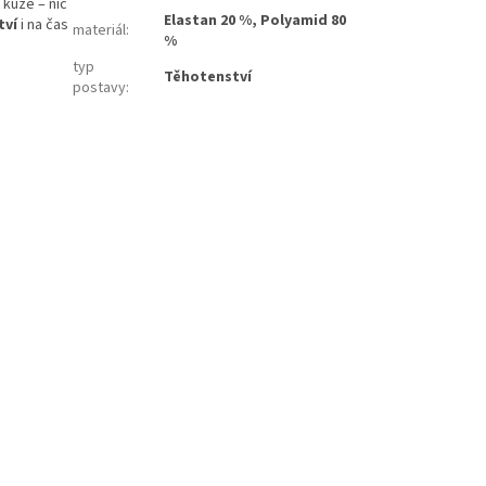
 kůže – nic
Elastan 20 %, Polyamid 80
tví
i na čas
materiál
:
%
typ
Těhotenství
postavy
: