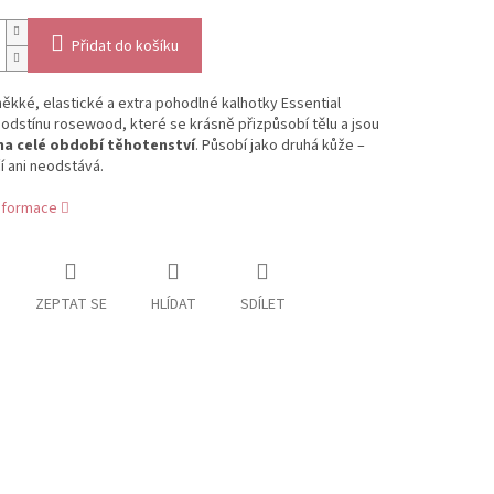
Přidat do košíku
kké, elastické a extra pohodlné kalhotky Essential
 odstínu rosewood, které se krásně přizpůsobí tělu a jsou
a celé období těhotenství
. Působí jako druhá kůže –
čí ani neodstává.
informace
ZEPTAT SE
HLÍDAT
SDÍLET