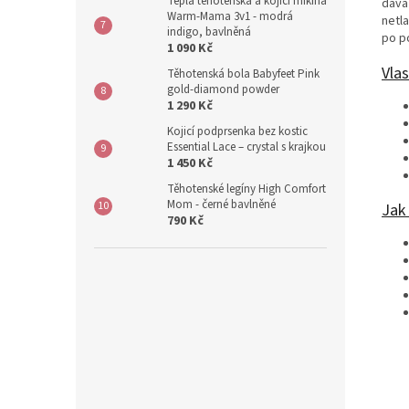
Teplá těhotenská a kojicí mikina
dává 
Warm-Mama 3v1 - modrá
netl
indigo, bavlněná
po p
1 090 Kč
Vlas
Těhotenská bola Babyfeet Pink
gold-diamond powder
1 290 Kč
Kojicí podprsenka bez kostic
Essential Lace – crystal s krajkou
1 450 Kč
Těhotenské legíny High Comfort
Mom - černé bavlněné
Jak
790 Kč