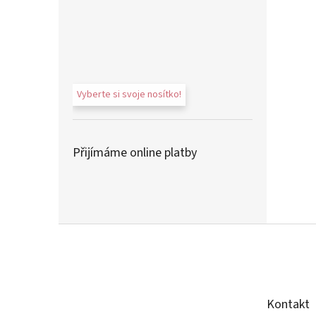
Vyberte si svoje nosítko!
Přijímáme online platby
Z
á
p
a
t
Kontakt
í