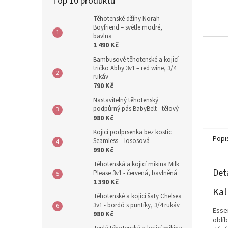
Top 10 produktů
Těhotenské džíny Norah
Boyfriend – světle modré,
bavlna
1 490 Kč
Bambusové těhotenské a kojicí
tričko Abby 3v1 – red wine, 3/4
rukáv
790 Kč
Nastavitelný těhotenský
podpůrný pás BabyBelt - tělový
980 Kč
Kojicí podprsenka bez kostic
Popi
Seamless – lososová
990 Kč
Těhotenská a kojicí mikina Milk
Det
Please 3v1 - červená, bavlněná
1 390 Kč
Kal
Těhotenské a kojicí šaty Chelsea
3v1 - bordó s puntíky, 3/4 rukáv
Esse
980 Kč
oblí