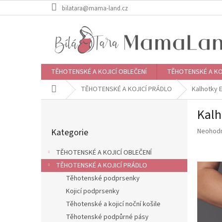
Přejít
bilatara@mama-land.cz
na
obsah
TĚHOTENSKÉ A KOJICÍ OBLEČENÍ
TĚHOTENSKÉ A KO
Domů
TĚHOTENSKÉ A KOJICÍ PRÁDLO
Kalhotky 
P
Kalh
o
Přeskočit
s
Průměr
Kategorie
Neohod
kategorie
t
hodnoce
r
produkt
TĚHOTENSKÉ A KOJICÍ OBLEČENÍ
a
je
TĚHOTENSKÉ A KOJICÍ PRÁDLO
n
0,0
z
Těhotenské podprsenky
n
5
í
Kojicí podprsenky
hvězdič
p
Těhotenské a kojicí noční košile
a
Těhotenské podpůrné pásy