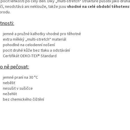
pocit lehkosti po celý den. Díky „multi-stretch“ struktuře působí jako druhá
ačí, neodstává ani neklouže, takže jsou
vhodné na celé období těhotens
orodu.
tnosti:
jemné a pružné kalhotky vhodné pro těhotné
extra měkký „multi-stretch“ materiál
pohodlné na celodenní nošení
pocit druhé kůže bez tlaku a odstávání
Certifikát OEKO‑TEX® Standard
 o ně pečovat:
jemné praní na 30 °C
nebělit
nesušit v sušičce
nežehlit
bez chemického čištění