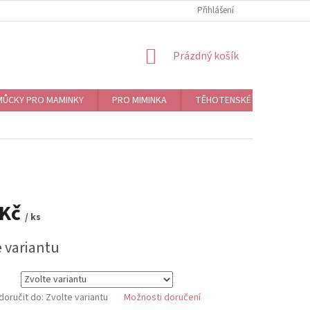
Přihlášení
NÁKUPNÍ
Prázdný košík
KOŠÍK
ŮCKY PRO MAMINKY
PRO MIMINKA
TĚHOTENSKÉ ROLNIČKY, BO
 Kč
/ ks
e variantu
oručit do:
Zvolte variantu
Možnosti doručení