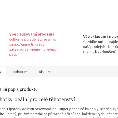
Specializovaná prodejna
Vše skladem i na p
Odborné poradenství je u nás
Co vidíte online, najde
samozřejmostí. Každé
naší prodejně – bez č
zákaznici věnujeme individuální
rovnou k vyzkoušení.
péči.
s
Hodnocení
Diskuze
ailní popis produktu
hotky ideální pro celé těhotenství
ntial Hipster v odstínu rosewood jsou super pohodlné kalhotky, které si ry
bíte. Jemný, pružný materiál se přirozeně přizpůsobí každému týdnu těhote