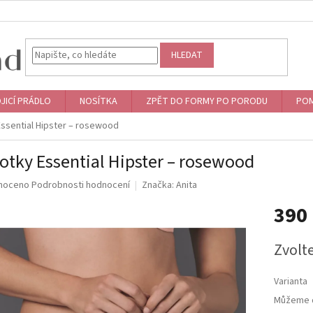
HLEDAT
JICÍ PRÁDLO
NOSÍTKA
ZPĚT DO FORMY PO PORODU
POM
Essential Hipster – rosewood
otky Essential Hipster – rosewood
né
noceno
Podrobnosti hodnocení
Značka:
Anita
ní
390
u
Měrná
Zvolt
cena:
ek.
Varianta
Můžeme d