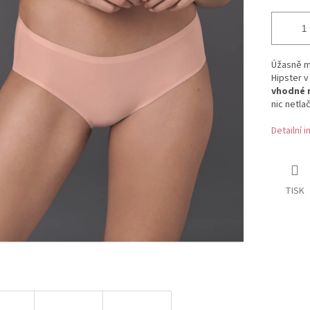
Úžasně mě
Hipster v
vhodné n
nic netla
Detailní 
TISK