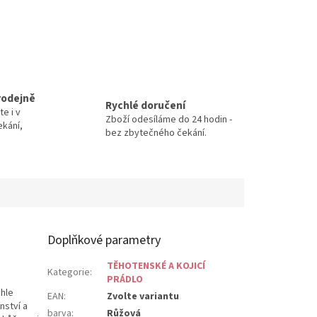
rodejně
Rychlé doručení
te i v
Zboží odesíláme do 24 hodin -
ekání,
bez zbytečného čekání.
Doplňkové parametry
TĚHOTENSKÉ A KOJICÍ
Kategorie
:
PRÁDLO
chle
EAN
:
Zvolte variantu
nství a
barva
:
Růžová