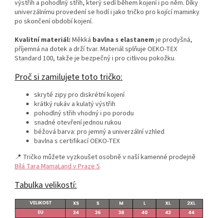
výstřih a pohodlný střih, který sedí během kojení i po něm. Díky
univerzálnímu provedení se hodí i jako tričko pro kojící maminky
po skončení období kojení.
Kvalitní materiál:
Měkká
bavlna s elastanem
je prodyšná,
příjemná na dotek a drží tvar. Materiál splňuje OEKO‑TEX
Standard 100, takže je bezpečný i pro citlivou pokožku.
Proč si zamilujete toto tričko:
skryté zipy pro diskrétní kojení
krátký rukáv a kulatý výstřih
pohodlný střih vhodný i po porodu
snadné otevření jednou rukou
béžová barva: pro jemný a univerzální vzhled
bavlna s certifikací OEKO‑TEX
📍 Tričko můžete vyzkoušet osobně v naší kamenné prodejně
Bílá Tara MamaLand v Praze 5
.
Tabulka velikostí: