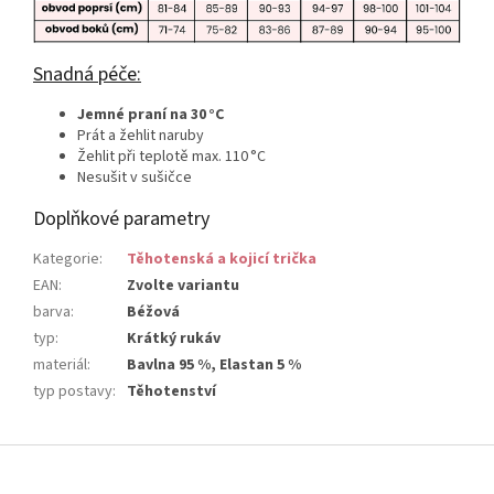
Snadná péče:
Jemné praní na 30 °C
Prát a žehlit naruby
Žehlit při teplotě max. 110 °C
Nesušit v sušičce
Doplňkové parametry
Kategorie
:
Těhotenská a kojicí trička
EAN
:
Zvolte variantu
barva
:
Béžová
typ
:
Krátký rukáv
materiál
:
Bavlna 95 %, Elastan 5 %
typ postavy
:
Těhotenství
Z
á