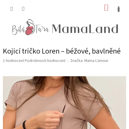
Přejít
NÁKUP
na
obsah
KOŠÍK
Kojicí tričko Loren – béžové, bavlněné
Průměrné
1 hodnocení
Podrobnosti hodnocení
Značka:
Mama L'amour
hodnocení
produktu
je
5,0
z
5
hvězdiček.