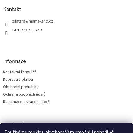
p
a
Kontakt
t
í
bilatara
@
mama-land.cz
+420 725 719 759
Informace
Kontaktní formulář
Doprava a platba
Obchodní podmínky
Ochrana osobních údajů
Reklamace a vrácení zboží
Facebook
Používáme cookies, abychom Vám umožnili pohodlné