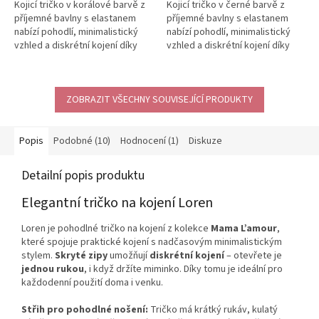
Kojicí tričko v korálové barvě z
Kojicí tričko v černé barvě z
příjemné bavlny s elastanem
příjemné bavlny s elastanem
nabízí pohodlí, minimalistický
nabízí pohodlí, minimalistický
vzhled a diskrétní kojení díky
vzhled a diskrétní kojení díky
skrytým zipům. Zipy...
skrytým zipům. Zipy...
ZOBRAZIT VŠECHNY SOUVISEJÍCÍ PRODUKTY
Popis
Podobné (10)
Hodnocení (1)
Diskuze
Detailní popis produktu
Elegantní tričko na kojení Loren
Loren je pohodlné tričko na kojení z kolekce
Mama L’amour
,
které spojuje praktické kojení s nadčasovým minimalistickým
stylem.
Skryté zipy
umožňují
diskrétní kojení
– otevřete je
jednou rukou
, i když držíte miminko. Díky tomu je ideální pro
každodenní použití doma i venku.
Střih pro pohodlné nošení:
Tričko má krátký rukáv, kulatý