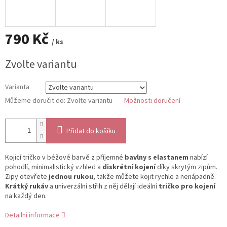
790 Kč
/ ks
Měrná
Zvolte variantu
cena:
Varianta
Můžeme doručit do:
Zvolte variantu
Možnosti doručení
Přidat do košíku
Kojicí tričko v béžové barvě z příjemné
bavlny s elastanem
nabízí
pohodlí, minimalistický vzhled a
diskrétní kojení
díky skrytým zipům.
Zipy otevřete
jednou rukou
, takže můžete kojit rychle a nenápadně.
Krátký rukáv
a univerzální střih z něj dělají ideální
tričko pro kojení
na každý den.
Detailní informace