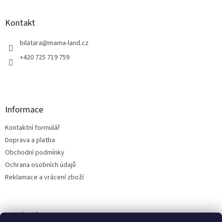
á
p
a
Kontakt
t
í
bilatara
@
mama-land.cz
+420 725 719 759
Informace
Kontaktní formulář
Doprava a platba
Obchodní podmínky
Ochrana osobních údajů
Reklamace a vrácení zboží
Facebook