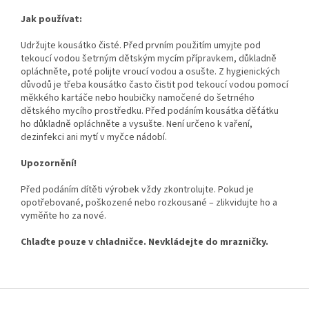
Jak používat:
Udržujte kousátko čisté. Před prvním použitím umyjte pod
tekoucí vodou šetrným dětským mycím přípravkem, důkladně
opláchněte, poté polijte vroucí vodou a osušte. Z hygienických
důvodů je třeba kousátko často čistit pod tekoucí vodou pomocí
měkkého kartáče nebo houbičky namočené do šetrného
dětského mycího prostředku. Před podáním kousátka děťátku
ho důkladně opláchněte a vysušte. Není určeno k vaření,
dezinfekci ani mytí v myčce nádobí.
Upozornění!
Před podáním dítěti výrobek vždy zkontrolujte. Pokud je
opotřebované, poškozené nebo rozkousané – zlikvidujte ho a
vyměňte ho za nové.
Chlaďte pouze v chladničce. Nevkládejte do mrazničky.
Z