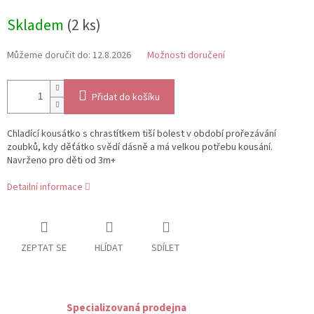
Měrná
Skladem
(2 ks)
cena:
Můžeme doručit do:
12.8.2026
Možnosti doručení
Přidat do košíku
Chladící kousátko s chrastítkem tiší bolest v období prořezávání
zoubků, kdy děťátko svědí dásně a má velkou potřebu kousání.
Navrženo pro děti od 3m+
Detailní informace
ZEPTAT SE
HLÍDAT
SDÍLET
Specializovaná prodejna