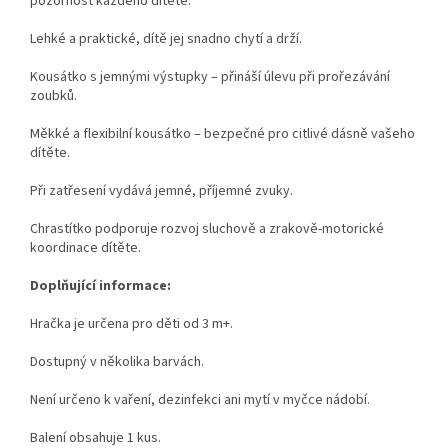
pozornost každého dítěte.
Lehké a praktické, dítě jej snadno chytí a drží.
Kousátko s jemnými výstupky – přináší úlevu při prořezávání
zoubků.
Měkké a flexibilní kousátko – bezpečné pro citlivé dásně vašeho
dítěte.
Při zatřesení vydává jemné, příjemné zvuky.
Chrastítko podporuje rozvoj sluchově a zrakově-motorické
koordinace dítěte.
Doplňující informace:
Hračka je určena pro děti od 3 m+.
Dostupný v několika barvách.
Není určeno k vaření, dezinfekci ani mytí v myčce nádobí.
Balení obsahuje 1 kus.