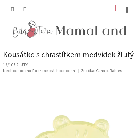
Přejít
NÁKUP
na
obsah
KOŠÍK
Kousátko s chrastítkem medvídek žlutý
13/107 ZLUTY
Průměrné
Neohodnoceno
Podrobnosti hodnocení
Značka:
Canpol Babies
hodnocení
produktu
je
0,0
z
5
hvězdiček.