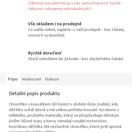
Odborné poradenství je u nás samozřejmostí. Každé
zákaznici věnujeme individuální péči.
Vše skladem i na prodejně
Co vidíte online, najdete i v naší prodejně – bez čekání,
rovnou k vyzkoušení.
Rychlé doručení
Zboží odesíláme do 24 hodin - bez zbytečného čekání.
Popis
Hodnocení
Diskuze
Detailní popis produktu
Chrastítko s kousátkem tiší bolest v období růstu zoubků, kdy
děťátko svědí dásně a má velkou potřebu kousání. Vyrobeno z
měkkého, pružného materiálu, který se přizpůsobuje dětským
ústům. Různé tvary a barvy stimulují vizuální motorickou
koordinaci děťátka. Má vestavěné chrastítko, které jistě upoutá