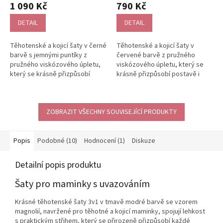
1 090 Kč
790 Kč
DETAIL
DETAIL
Těhotenské a kojicí šaty v černé
Těhotenské a kojicí šaty v
barvě s jemnými puntíky z
červené barvě z pružného
pružného viskózového úpletu,
viskózového úpletu, který se
který se krásně přizpůsobí
krásně přizpůsobí postavě i
postavě i většímu rostoucímu...
většímu rostoucímu bříšku.
Vrstvená...
ZOBRAZIT VŠECHNY SOUVISEJÍCÍ PRODUKTY
Popis
Podobné (10)
Hodnocení (1)
Diskuze
Detailní popis produktu
Šaty pro maminky s uvazováním
Krásné těhotenské šaty 3v1 v tmavě modré barvě se vzorem
magnolií, navržené pro těhotné a kojicí maminky, spojují lehkost
s praktickým střihem, který se přirozeně přizpůsobí každé