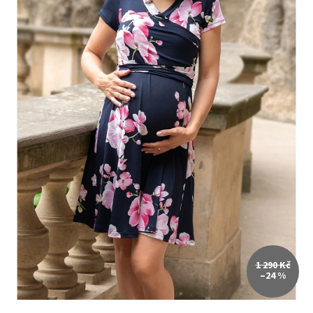
1 290 Kč
–24 %