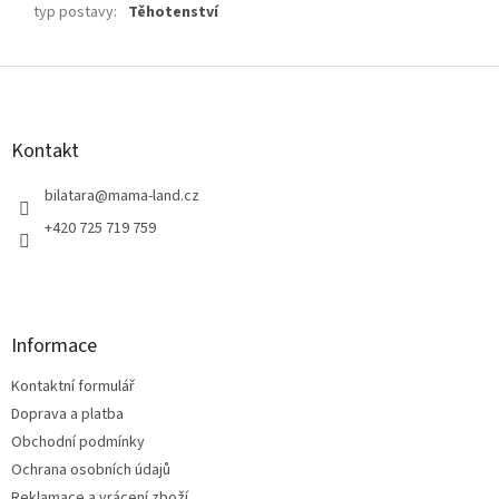
typ postavy
:
Těhotenství
Z
á
p
a
Kontakt
t
í
bilatara
@
mama-land.cz
+420 725 719 759
Informace
Kontaktní formulář
Doprava a platba
Obchodní podmínky
Ochrana osobních údajů
Reklamace a vrácení zboží