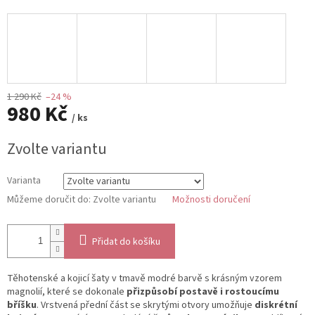
1 290 Kč
–24 %
980 Kč
/ ks
Měrná
Zvolte variantu
cena:
Varianta
Můžeme doručit do:
Zvolte variantu
Možnosti doručení
Přidat do košíku
Těhotenské a kojicí šaty v tmavě modré barvě s krásným vzorem
magnolií, které se dokonale
přizpůsobí postavě i rostoucímu
bříšku
. Vrstvená přední část se skrytými otvory umožňuje
diskrétní