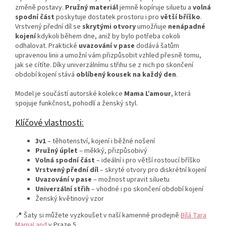
změně postavy.
Pružný materiál
jemně kopíruje siluetu a
volná
spodní část
poskytuje dostatek prostoru i pro
větší bříško
.
Vrstvený přední díl se
skrytými otvory
umožňuje
nenápadné
kojení
kdykoli během dne, aniž by bylo potřeba cokoli
odhalovat. Praktické
uvazování v pase
dodává šatům
upravenou linii a umožní vám přizpůsobit vzhled přesně tomu,
jak se cítíte. Díky univerzálnímu střihu se z nich po skončení
období kojení stává
oblíbený kousek na každý den
.
Model je součástí autorské kolekce
Mama L’amour
, která
spojuje funkčnost, pohodlí a ženský styl.
Klíčové vlastnosti:
3v1
– těhotenství, kojení i běžné nošení
Pružný úplet
– měkký, přizpůsobivý
Volná spodní část
– ideální i pro větší rostoucí bříško
Vrstvený přední díl
– skryté otvory pro diskrétní kojení
Uvazování v pase
– možnost upravit siluetu
Univerzální střih
– vhodné i po skončení období kojení
Ženský květinový vzor
📍 Šaty si můžete vyzkoušet v naší kamenné prodejně
Bílá Tara
MamaLand
v Praze 5.