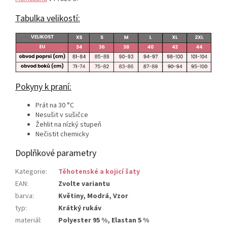
Tabulka velikostí:
Pokyny k praní:
Prát na 30 °C
Nesušit v sušičce
Žehlit na nízký stupeň
Nečistit chemicky
Doplňkové parametry
Kategorie
:
Těhotenské a kojicí šaty
EAN
:
Zvolte variantu
barva
:
Květiny, Modrá, Vzor
typ
:
Krátký rukáv
materiál
:
Polyester 95 %, Elastan 5 %