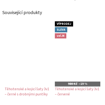
Související produkty
VÝPRODEJ
SLEVA
vel.M
980 Kč
–19 %
Těhotenské a kojicí šaty 3v1
Těhotenské a kojicí šaty 3v1
– černé s drobnými puntíky
– červené