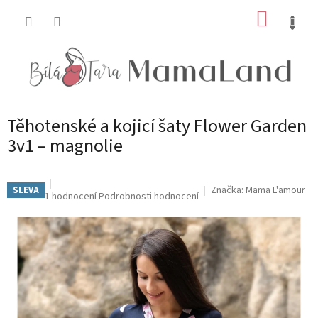
Přejít
NÁKUP
na
obsah
KOŠÍK
Těhotenské a kojicí šaty Flower Garden
3v1 – magnolie
Značka:
Mama L'amour
SLEVA
Průměrné
1 hodnocení
Podrobnosti hodnocení
hodnocení
produktu
je
5,0
z
5
hvězdiček.