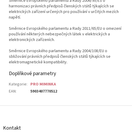
Směrnice Evropského parlamentu a Rady 2006/95/ES o
harmonizaci právních předpisů členských států týkajících se
elektrických zařízení určených pro používání v určitých mezích
napětí.
Směrnice Evropského parlamentu a Rady 2011/65/EU o omezení
používání některých nebezpečných látek v elektrických a
elektronických zařízeních.
Směrnice Evropského parlamentu a Rady 2004/108/EU o
sbližování právních předpisů členských států týkajících se
elektromagnetické kompatibility.
Doplňkové parametry
Kategorie
:
PRO MIMINKA
EAN
:
5903407770512
Z
á
p
a
Kontakt