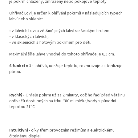
je pokrm chlazený, zmrazený nebo pokojové teploty.
Ohřívač Lovi je určen k ohřívání pokrmů v následujících typech
lahví nebo sklenic:
• v láhvích Lovi a většině jiných lahví se širokým hrdlem
• v klasických lahvích,
• ve sklenicích s hotovým pokrmem pro děti.
Maximální šíře lahve vhodné do tohoto ohřívače je 6,5 cm.
6 funkcí v 1 -
ohřívá, udržuje teplotu, rozmrazuje a sterilizuje
párou.
Rychlý -
Ohřeje pokrm už za 2 minuty, což ho řadí před většinu
ohřívačů dostupných na trhu. *80 ml mléka/vody s původní
teplotou 21°C
Intuitivní
- díky třem provozním režimům a elektrickému
čitelnému displeji.