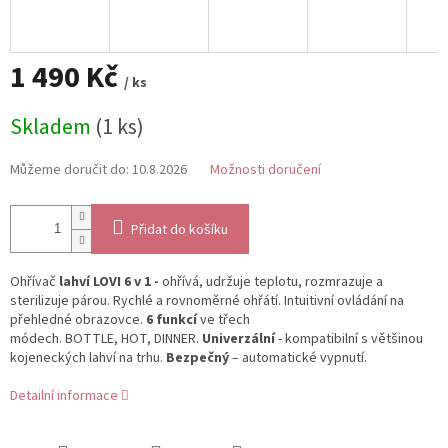
1 490 Kč
/ ks
Měrná
Skladem
(1 ks)
cena:
Můžeme doručit do:
10.8.2026
Možnosti doručení
Přidat do košíku
Ohřívač
lahví LOVI 6 v 1 -
ohřívá, udržuje teplotu, rozmrazuje a
sterilizuje párou.
Rychlé a rovnoměrné ohřátí. Intuitivní ovládání na
přehledné obrazovce.
6 funkcí
ve třech
módech. BOTTLE, HOT, DINNER.
Univerzální
- kompatibilní s většinou
kojeneckých lahví na trhu.
Bezpečný
– automatické vypnutí.
Detailní informace