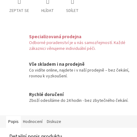
ZEPTAT SE
HLÍDAT
SDÍLET
Specializovaná prodejna
Odborné poradenství je u nás samozřejmostí. Každé
zákaznici věnujeme individuální péči.
Vše skladem i na prodejně
Co vidíte online, najdete i v naší prodejně – bez čekání,
rovnou k vyzkoušení.
Rychlé doručení
Zboží odesíláme do 24 hodin - bez zbytečného čekání.
Popis
Hodnocení
Diskuze
Detailní popis produktu