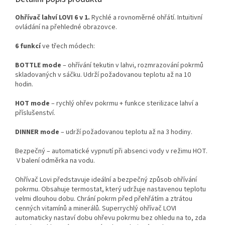
Ohřívač lahví LOVI 6 v 1.
Rychlé a rovnoměrné ohřátí. Intuitivní
ovládání na přehledné obrazovce.
6 funkcí
ve třech módech:
BOTTLE mode
– ohřívání tekutin v lahvi, rozmrazování pokrmů
skladovaných v sáčku. Udrží požadovanou teplotu až na 10
hodin.
HOT mode
– rychlý ohřev pokrmu + funkce sterilizace lahví a
příslušenství.
DINNER
mode
– udrží požadovanou teplotu až na 3 hodiny.
Bezpečný – automatické vypnutí při absenci vody v režimu HOT.
V balení odměrka na vodu.
Ohřívač Lovi představuje ideální a bezpečný způsob ohřívání
pokrmu. Obsahuje termostat, který udržuje nastavenou teplotu
velmi dlouhou dobu. Chrání pokrm před přehřátím a ztrátou
cenných vitamínů a minerálů. Superrychlý ohřívač LOVI
automaticky nastaví dobu ohřevu pokrmu bez ohledu na to, zda