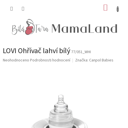
Přejít
NÁKUP
na
obsah
KOŠÍK
LOVI Ohřívač lahví bílý
77/051_WHI
Průměrné
Neohodnoceno
Podrobnosti hodnocení
Značka:
Canpol Babies
hodnocení
produktu
je
0,0
z
5
hvězdiček.