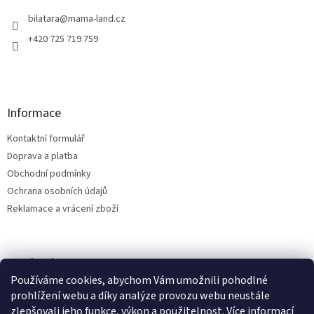
t
í
bilatara
@
mama-land.cz
+420 725 719 759
Informace
Kontaktní formulář
Doprava a platba
Obchodní podmínky
Ochrana osobních údajů
Reklamace a vrácení zboží
Facebook
Používáme cookies, abychom Vám umožnili pohodlné
prohlížení webu a díky analýze provozu webu neustále
zlepšovali jeho funkce, výkon a použitelnost.
Více informací