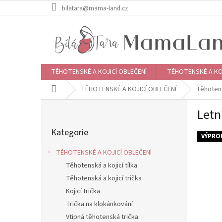
Přejít
bilatara@mama-land.cz
na
obsah
TĚHOTENSKÉ A KOJICÍ OBLEČENÍ
TĚHOTENSKÉ A KO
Domů
TĚHOTENSKÉ A KOJICÍ OBLEČENÍ
Těhotens
P
Letn
o
Přeskočit
s
Kategorie
kategorie
t
VÝPRO
r
TĚHOTENSKÉ A KOJICÍ OBLEČENÍ
a
Těhotenská a kojicí tílka
n
Těhotenská a kojicí trička
n
í
Kojicí trička
p
Trička na klokánkování
a
Vtipná těhotenská trička