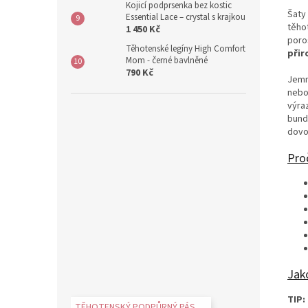
Kojicí podprsenka bez kostic
Šaty
Essential Lace – crystal s krajkou
těhot
1 450 Kč
poros
Těhotenské legíny High Comfort
přir
Mom - černé bavlněné
790 Kč
Jem
nebo
výra
bund
dovol
Proč
Jako
TIP:
TĚHOTENSKÝ PODPŮRNÝ PÁS