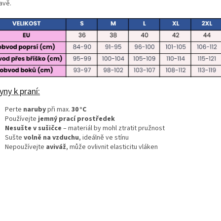
avě.
ny k praní:
Perte
naruby
při max.
30 °C
Používejte
jemný prací prostředek
Nesušte v sušičce
– materiál by mohl ztratit pružnost
Sušte
volně na vzduchu
, ideálně ve stínu
Nepoužívejte
aviváž
, může ovlivnit elasticitu vláken