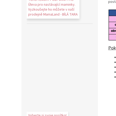
post
Úleva pro nastávající maminky.
Vyzkoušejte ho můžete v naší
prodejně MamaLand - BÍLÁ TARA
Poky
Vyberte si svoje nosítko!