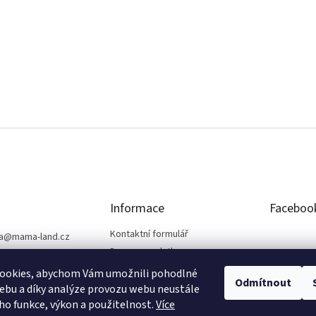
Informace
Faceboo
Kontaktní formulář
a
@
mama-land.cz
Doprava a platba
25 719 759
Obchodní podmínky
ookies, abychom Vám umožnili pohodlné
Odmítnout
Ochrana osobních údajů
ebu a díky analýze provozu webu neustále
eho funkce, výkon a použitelnost.
Více
Reklamace a vrácení zboží