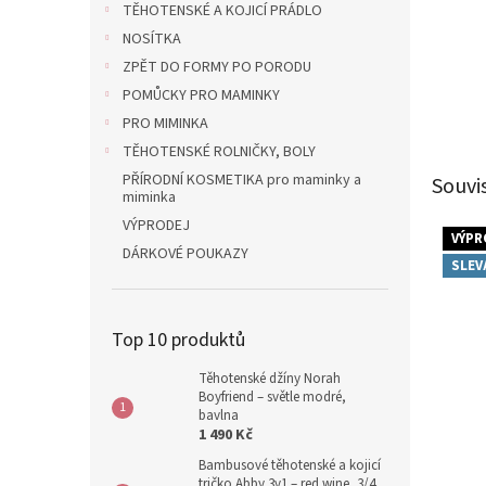
TĚHOTENSKÉ A KOJICÍ PRÁDLO
NOSÍTKA
ZPĚT DO FORMY PO PORODU
POMŮCKY PRO MAMINKY
PRO MIMINKA
TĚHOTENSKÉ ROLNIČKY, BOLY
PŘÍRODNÍ KOSMETIKA pro maminky a
Souvi
miminka
VÝPRODEJ
VÝPR
DÁRKOVÉ POUKAZY
SLEV
Top 10 produktů
Těhotenské džíny Norah
Boyfriend – světle modré,
bavlna
1 490 Kč
Bambusové těhotenské a kojicí
tričko Abby 3v1 – red wine, 3/4