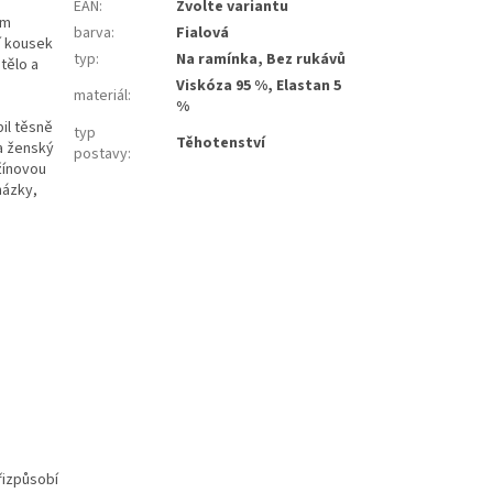
EAN
:
Zvolte variantu
em
barva
:
Fialová
ní kousek
typ
:
Na ramínka, Bez rukávů
tělo a
Viskóza 95 %, Elastan 5
materiál
:
%
bil těsně
typ
Těhotenství
a ženský
postavy
:
žínovou
házky,
řizpůsobí