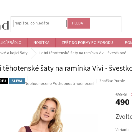
HLEDAT
JICÍ PRÁDLO
NOSÍTKA
ZPĚT DO FORMY PO PORODU
POM
ké a kojicí šaty
Letní těhotenské šaty na ramínka Vivi - švestkové
í těhotenské šaty na ramínka Vivi - švestk
Značka:
Purple
DEJ
SLEVA
Průměrné
Neohodnoceno
Podrobnosti hodnocení
hodnocení
produktu
690 Kč
–
490
je
0,0
z
Měrná
Zvolt
5
cena:
hvězdiček.
Varianta