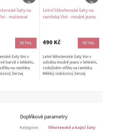
%
%
otenské šaty na
Letní těhotenské šaty na
ivi - malinové
ramínka Vivi - modré jeans
490 Kč
DETAIL
DETAIL
enské šaty Vivi v
Letní těhotenské šaty Vivi v
ové barvě v lehkém,
odstínu modré jeans v lehkém,
třihu na ramínka.
vzdušném střihu na ramínka.
ózový žerzej
Měkký viskózový žerzej
ladí a jemné řasení
příjemně chladí a jemné řasení
na...
Doplňkové parametry
Kategorie
:
Těhotenské a kojicí šaty