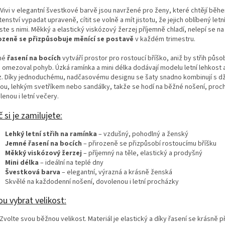
 Vivi v elegantní švestkové barvě jsou navržené pro ženy, které chtějí běh
enství vypadat upraveně, cítit se volně a mít jistotu, že jejich oblíbený let
te s nimi. Měkký a elastický viskózový žerzej příjemně chladí, nelepí se na 
ozeně se přizpůsobuje měnící se postavě
v každém trimestru.
né
řasení na bocích
vytváří prostor pro rostoucí bříško, aniž by střih půso
 omezoval pohyb. Úzká ramínka a mini délka dodávají modelu letní lehkost 
z. Díky jednoduchému, nadčasovému designu se šaty snadno kombinují s d
ou, lehkým svetříkem nebo sandálky, takže se hodí na běžné nošení, proc
enou i letní večery.
 si je zamilujete:
Lehký letní střih na ramínka
– vzdušný, pohodlný a ženský
Jemné řasení na bocích
– přirozeně se přizpůsobí rostoucímu bříšku
Měkký viskózový žerzej
– příjemný na těle, elastický a prodyšný
Mini délka
– ideální na teplé dny
Švestková barva
– elegantní, výrazná a krásně ženská
Skvělé na každodenní nošení, dovolenou i letní procházky
u vybrat velikost:
Zvolte svou běžnou velikost. Materiál je elastický a díky řasení se krásně p