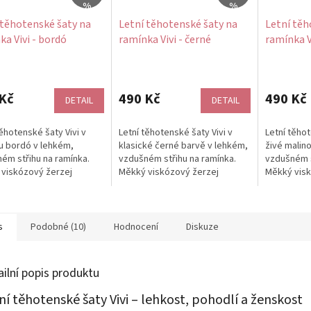
%
%
 těhotenské šaty na
Letní těhotenské šaty na
Letní těh
ka Vivi - bordó
ramínka Vivi - černé
ramínka V
Kč
490 Kč
490 Kč
DETAIL
DETAIL
těhotenské šaty Vivi v
Letní těhotenské šaty Vivi v
Letní těhot
u bordó v lehkém,
klasické černé barvě v lehkém,
živé malin
ém střihu na ramínka.
vzdušném střihu na ramínka.
vzdušném s
viskózový žerzej
Měkký viskózový žerzej
Měkký visk
ně chladí a jemné řasení
příjemně chladí a jemné řasení
příjemně ch
ch se...
na...
na...
s
Podobné (10)
Hodnocení
Diskuze
ailní popis produktu
ní těhotenské šaty Vivi – lehkost, pohodlí a ženskost