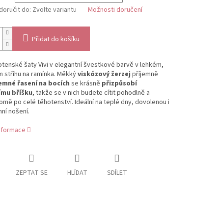
oručit do:
Zvolte variantu
Možnosti doručení
Přidat do košíku
otenské šaty Vivi v elegantní švestkové barvě v lehkém,
 střihu na ramínka. Měkký
viskózový žerzej
příjemně
emné řasení na bocích
se krásně
přizpůsobí
ímu bříšku
, takže se v nich budete cítit pohodlně a
ě po celé těhotenství. Ideální na teplé dny, dovolenou i
ní nošení.
informace
ZEPTAT SE
HLÍDAT
SDÍLET