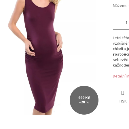
Můžeme d
Letní těh
vzdušném
chladí a
j
rostouc
sebevědom
každoden
Detailní 
690 Kč
TISK
–28 %