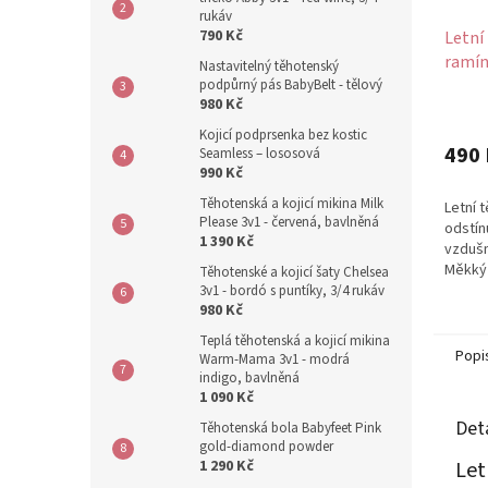
rukáv
790 Kč
Letní
ramín
Nastavitelný těhotenský
podpůrný pás BabyBelt - tělový
980 Kč
Kojicí podprsenka bez kostic
490 
Seamless – lososová
990 Kč
Těhotenská a kojicí mikina Milk
Letní 
Please 3v1 - červená, bavlněná
odstín
1 390 Kč
vzdušn
Měkký 
Těhotenské a kojicí šaty Chelsea
příjem
3v1 - bordó s puntíky, 3/4 rukáv
980 Kč
na bocí
Teplá těhotenská a kojicí mikina
Popi
Warm-Mama 3v1 - modrá
indigo, bavlněná
1 090 Kč
Det
Těhotenská bola Babyfeet Pink
gold-diamond powder
1 290 Kč
Let