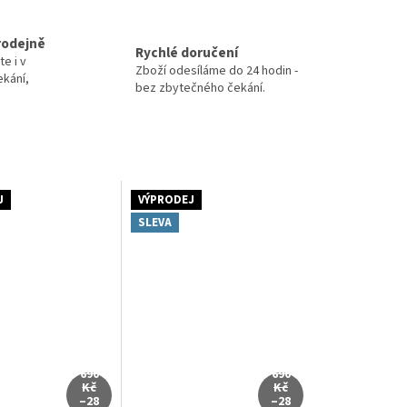
rodejně
Rychlé doručení
te i v
Zboží odesíláme do 24 hodin -
ekání,
bez zbytečného čekání.
J
VÝPRODEJ
SLEVA
690
690
Kč
Kč
–28
–28