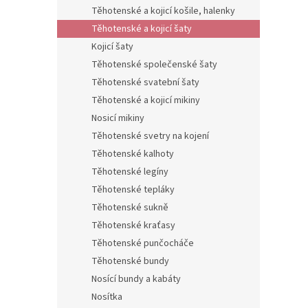
n
Těhotenské a kojicí košile, halenky
e
Těhotenské a kojicí šaty
l
Kojicí šaty
Těhotenské společenské šaty
Těhotenské svatební šaty
Těhotenské a kojicí mikiny
Nosicí mikiny
Těhotenské svetry na kojení
Těhotenské kalhoty
Těhotenské legíny
Těhotenské tepláky
Těhotenské sukně
Těhotenské kraťasy
Těhotenské punčocháče
Těhotenské bundy
Nosící bundy a kabáty
Nosítka