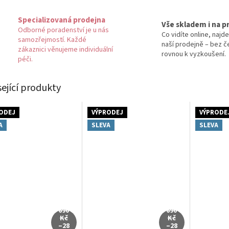
Specializovaná prodejna
Vše skladem i na p
Odborné poradenství je u nás
Co vidíte online, najde
samozřejmostí. Každé
naší prodejně – bez č
zákaznici věnujeme individuální
rovnou k vyzkoušení.
péči.
sející produkty
ODEJ
VÝPRODEJ
VÝPRODE
A
SLEVA
SLEVA
690
690
Kč
Kč
–28
–28