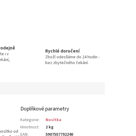
rodejně
Rychlé doručení
te i v
Zboží odesíláme do 24 hodin -
ekání,
bez zbytečného čekání.
Doplňkové parametry
Kategorie
:
Nosítka
Hmotnost
:
2 kg
nosítko od
EAN
:
5907557792240