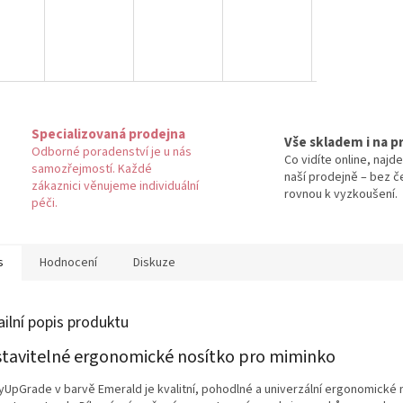
Specializovaná prodejna
Vše skladem i na p
Odborné poradenství je u nás
Co vidíte online, najde
samozřejmostí. Každé
naší prodejně – bez č
zákaznici věnujeme individuální
rovnou k vyzkoušení.
péči.
s
Hodnocení
Diskuze
ailní popis produktu
tavitelné ergonomické nosítko pro miminko
yUpGrade v barvě Emerald je kvalitní, pohodlné a univerzální ergonomické 