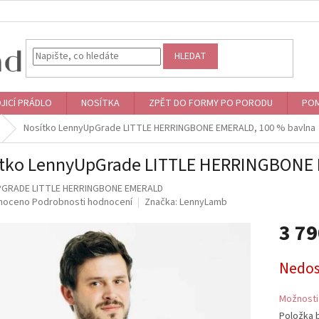
HLEDAT
JICÍ PRÁDLO
NOSÍTKA
ZPĚT DO FORMY PO PORODU
POM
Nosítko LennyUpGrade LITTLE HERRINGBONE EMERALD, 100 % bavlna
tko LennyUpGrade LITTLE HERRINGBONE 
PGRADE LITTLE HERRINGBONE EMERALD
né
noceno
Podrobnosti hodnocení
Značka:
LennyLamb
ní
3 7
u
Měrná
Nedo
cena:
ek.
Možnosti
Položka 