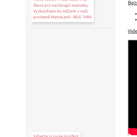
Bez
Úleva pro nastávající maminky.
Vyzkoušejte ho můžete v naší
prodejně MamaLand - BÍLÁ TARA
Vid
Vyberte si svoje nosítko!