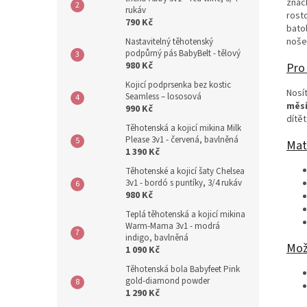
znač
rukáv
rost
790 Kč
bato
noše
Nastavitelný těhotenský
podpůrný pás BabyBelt - tělový
980 Kč
Pro
Kojicí podprsenka bez kostic
Nosí
Seamless – lososová
měs
990 Kč
dítě
Těhotenská a kojicí mikina Milk
Please 3v1 - červená, bavlněná
Mat
1 390 Kč
Těhotenské a kojicí šaty Chelsea
3v1 - bordó s puntíky, 3/4 rukáv
980 Kč
Teplá těhotenská a kojicí mikina
Warm-Mama 3v1 - modrá
indigo, bavlněná
Mož
1 090 Kč
Těhotenská bola Babyfeet Pink
gold-diamond powder
1 290 Kč