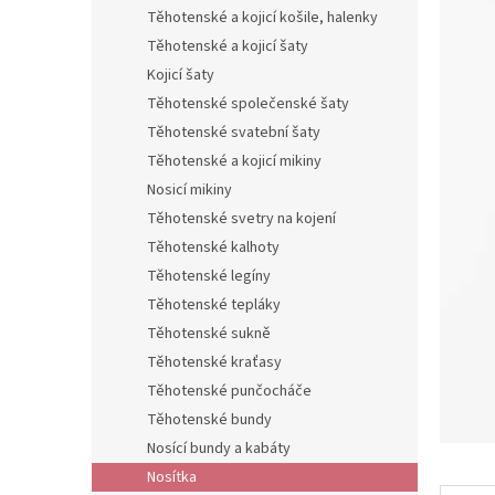
n
Těhotenské a kojicí košile, halenky
e
Těhotenské a kojicí šaty
l
Kojicí šaty
Těhotenské společenské šaty
Těhotenské svatební šaty
Těhotenské a kojicí mikiny
Nosicí mikiny
Těhotenské svetry na kojení
Těhotenské kalhoty
Těhotenské legíny
Těhotenské tepláky
Těhotenské sukně
Těhotenské kraťasy
Těhotenské punčocháče
Těhotenské bundy
Nosící bundy a kabáty
Nosítka