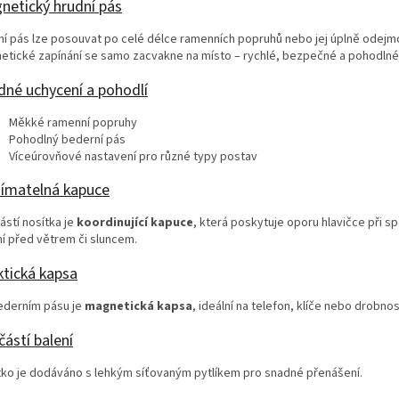
netický hrudní pás
ní pás lze posouvat po celé délce ramenních popruhů nebo jej úplně odejm
etické zapínání se samo zacvakne na místo – rychlé, bezpečné a pohodlné
dné uchycení a pohodlí
Měkké ramenní popruhy
Pohodlný bederní pás
Víceúrovňové nastavení pro různé typy postav
ímatelná kapuce
ástí nosítka je
koordinující kapuce
, která poskytuje oporu hlavičce při s
ní před větrem či sluncem.
ktická kapsa
ederním pásu je
magnetická kapsa
, ideální na telefon, klíče nebo drobnos
ástí balení
tko je dodáváno s lehkým síťovaným pytlíkem pro snadné přenášení.