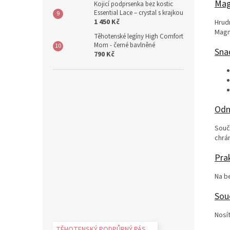
Mag
Kojicí podprsenka bez kostic
Essential Lace – crystal s krajkou
1 450 Kč
Hrud
Magn
Těhotenské legíny High Comfort
Mom - černé bavlněné
Sna
790 Kč
Odn
Souč
chrá
Pra
Na b
Souč
Nosí
TĚHOTENSKÝ PODPŮRNÝ PÁS