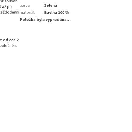
přizpůsobí
barva
:
Zelená
ů až po
 každodenní
materiál
:
Bavlna 100 %
Položka byla vyprodána…
 od cca 2
společně s