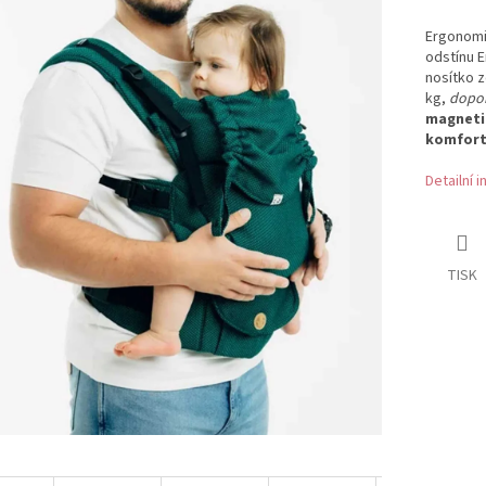
Ergonomi
odstínu E
nosítko 
kg,
dopor
magneti
komfor
Detailní 
TISK