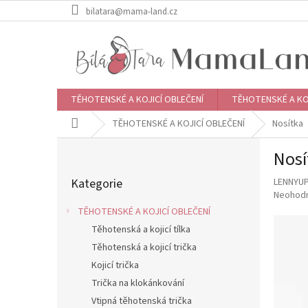
Přejít
bilatara@mama-land.cz
na
obsah
TĚHOTENSKÉ A KOJICÍ OBLEČENÍ
TĚHOTENSKÉ A KO
Domů
TĚHOTENSKÉ A KOJICÍ OBLEČENÍ
Nosítka
P
Nosí
o
Přeskočit
s
Kategorie
LENNYU
kategorie
t
Průměr
Neohod
r
hodnoce
TĚHOTENSKÉ A KOJICÍ OBLEČENÍ
a
produkt
Těhotenská a kojicí tílka
n
je
0,0
Těhotenská a kojicí trička
n
z
í
Kojicí trička
5
p
Trička na klokánkování
hvězdič
a
Vtipná těhotenská trička