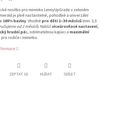
cké nosítko pro miminko LennyUpGrade v zeleném
merald je plně nastavitelné, pohodlné a univerzální
ze
100% bavlny
. Vhodné
pro děti 1–30 měsíců
(min. 3,5
učujeme od 2 měsíců
). Nabízí
víceúrovňové nastavení
,
cký hrudní pá
s, odnímatelnou kapuci a
maximální
t
pro rodiče i miminko.
informace
ZEPTAT SE
HLÍDAT
SDÍLET