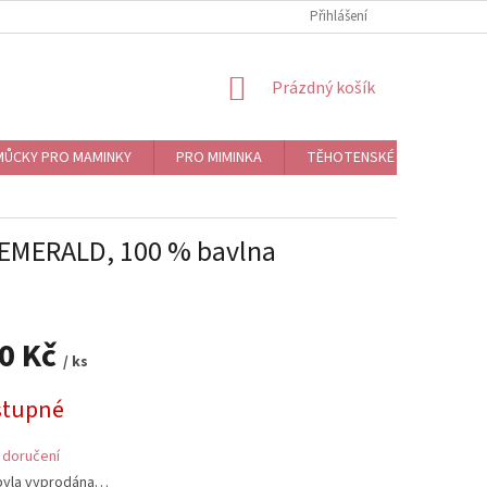
Přihlášení
NÁKUPNÍ
Prázdný košík
KOŠÍK
ŮCKY PRO MAMINKY
PRO MIMINKA
TĚHOTENSKÉ ROLNIČKY, BO
EMERALD, 100 % bavlna
90 Kč
/ ks
stupné
 doručení
byla vyprodána…