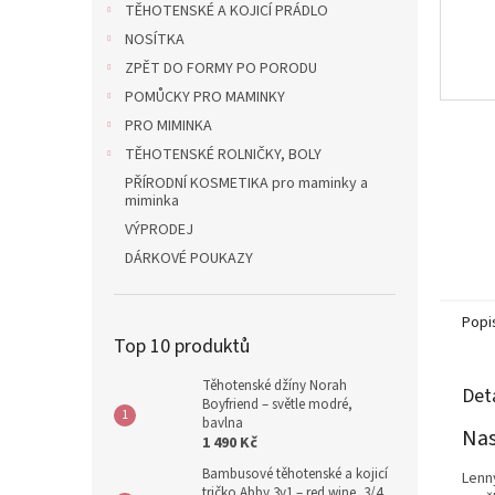
TĚHOTENSKÉ A KOJICÍ PRÁDLO
NOSÍTKA
ZPĚT DO FORMY PO PORODU
POMŮCKY PRO MAMINKY
PRO MIMINKA
TĚHOTENSKÉ ROLNIČKY, BOLY
PŘÍRODNÍ KOSMETIKA pro maminky a
miminka
VÝPRODEJ
DÁRKOVÉ POUKAZY
Popi
Top 10 produktů
Těhotenské džíny Norah
Det
Boyfriend – světle modré,
bavlna
Nas
1 490 Kč
Bambusové těhotenské a kojicí
Lenn
tričko Abby 3v1 – red wine, 3/4