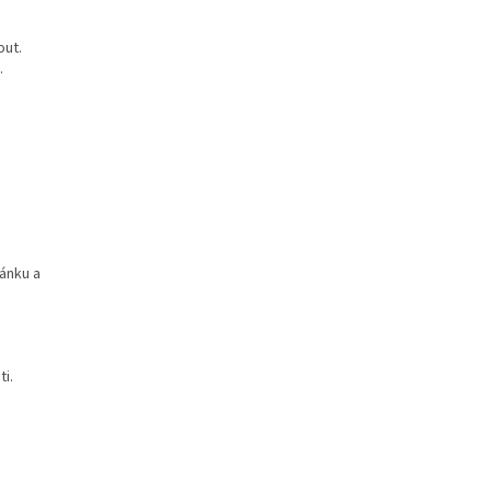
out.
.
pánku a
ti.