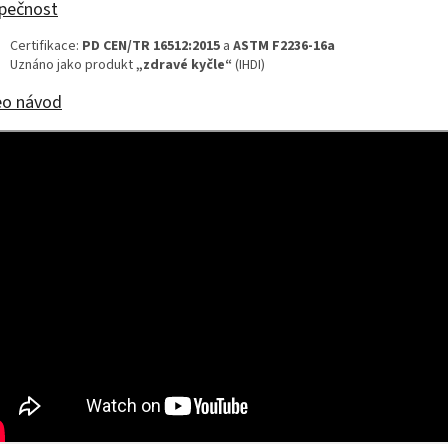
pečnost
Certifikace:
PD CEN/TR 16512:2015
a
ASTM F2236‑16a
Uznáno jako produkt
„zdravé kyčle“
(IHDI)
eo návod