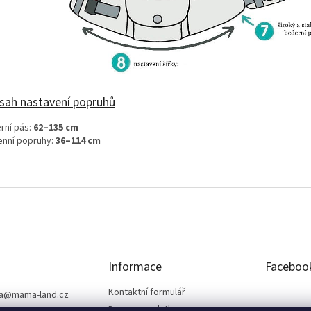
sah nastavení popruhů
rní pás:
62–135 cm
nní popruhy:
36–114 cm
Informace
Faceboo
Kontaktní formulář
a
@
mama-land.cz
Doprava a platba