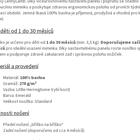
ky LennyLamb. Díky víceúrovňovému nastavení panelu i popruhů se snadno 
oucímu miminku a poskytuje zdravou ergonomickou polohu od prvních týdn
lecí období. Jemná tkaná 100% bavlna je příjemná, prodyšná a vhodná pro
ní.
 děti od 1 do 30 měsíců
tko je určeno pro děti od
1 do 30 měsíců
(min. 3,5 kg).
Doporučujeme začít
íců
pro ideální usazení miminka. Díky nastavitelnému panelu roste nosítko 
tem a podporuje zdravé zakulacení zad i správnou polohu nožiček.
eriál a provedení
Materiál:
100% bavlna
Gramáž:
270 g/m²
Vazba: Little Herringbone (rybí kost)
Barva: Emerald
Velikost nosítka: Standard
nosti nošení
Přední nošení „bříško na bříško“
Zadní nošení (doporučeno od cca 4 měsíců)