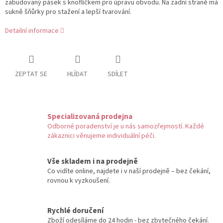
zabudovaný pásek s knoflíčkem pro úpravu obvodu. Na zadní straně má
sukně šňůrky pro stažení a lepší tvarování.
Detailní informace
ZEPTAT SE
HLÍDAT
SDÍLET
Specializovaná prodejna
Odborné poradenství je u nás samozřejmostí. Každé
zákaznici věnujeme individuální péči.
Vše skladem i na prodejně
Co vidíte online, najdete i v naší prodejně – bez čekání,
rovnou k vyzkoušení.
Rychlé doručení
Zboží odesíláme do 24 hodin - bez zbytečného čekání.