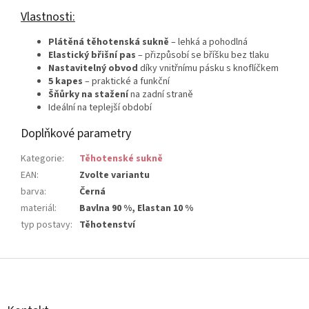
Vlastnosti:
Plátěná těhotenská sukně
– lehká a pohodlná
Elastický břišní pas
– přizpůsobí se bříšku bez tlaku
Nastavitelný obvod
díky vnitřnímu pásku s knoflíčkem
5 kapes
– praktické a funkční
Šňůrky na stažení
na zadní straně
Ideální na teplejší období
Doplňkové parametry
Kategorie
:
Těhotenské sukně
EAN
:
Zvolte variantu
barva
:
Černá
materiál
:
Bavlna 90 %, Elastan 10 %
typ postavy
:
Těhotenství
Z
á
p