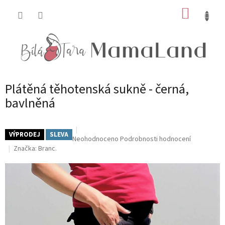
Přejít
NÁKUP
na
obsah
KOŠÍK
Plátěná těhotenská sukně - černá,
bavlněná
VÝPRODEJ
SLEVA
Průměrné
Neohodnoceno
Podrobnosti hodnocení
hodnocení
Značka:
Branc.
produktu
je
0,0
z
5
hvězdiček.