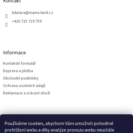
a
Kontakt
t
í
bilatara
@
mama-land.cz
+420 725 719 759
Informace
Kontaktní formulář
Doprava a platba
Obchodní podmínky
Ochrana osobních údajů
Reklamace a vrácení zboží
Facebook
Používáme cookies, abychom Vám umožnili pohodlné
prohlížení webu a díky analýze provozu webu neustále