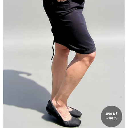
890 Kč
–44 %