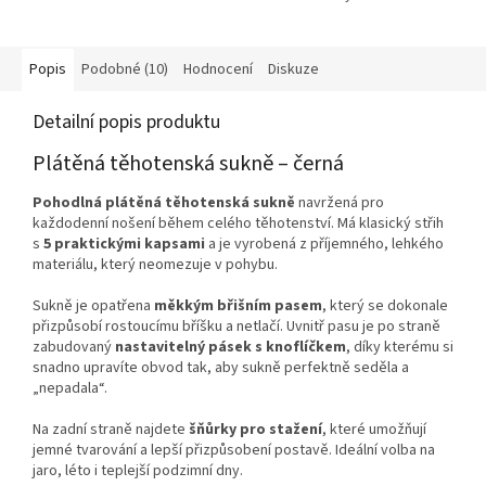
Popis
Podobné (10)
Hodnocení
Diskuze
Detailní popis produktu
Plátěná těhotenská sukně – černá
Pohodlná plátěná těhotenská sukně
navržená pro
každodenní nošení během celého těhotenství. Má klasický střih
s
5 praktickými kapsami
a je vyrobená z příjemného, lehkého
materiálu, který neomezuje v pohybu.
Sukně je opatřena
měkkým břišním pasem
, který se dokonale
přizpůsobí rostoucímu bříšku a netlačí. Uvnitř pasu je po straně
zabudovaný
nastavitelný pásek s knoflíčkem
, díky kterému si
snadno upravíte obvod tak, aby sukně perfektně seděla a
„nepadala“.
Na zadní straně najdete
šňůrky pro stažení
, které umožňují
jemné tvarování a lepší přizpůsobení postavě. Ideální volba na
jaro, léto i teplejší podzimní dny.