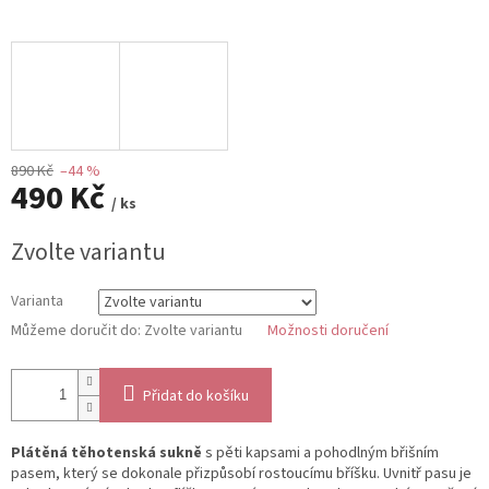
890 Kč
–44 %
490 Kč
/ ks
Měrná
Zvolte variantu
cena:
Varianta
Můžeme doručit do:
Zvolte variantu
Možnosti doručení
Přidat do košíku
Plátěná těhotenská sukně
s pěti kapsami a pohodlným břišním
pasem, který se dokonale přizpůsobí rostoucímu bříšku. Uvnitř pasu je