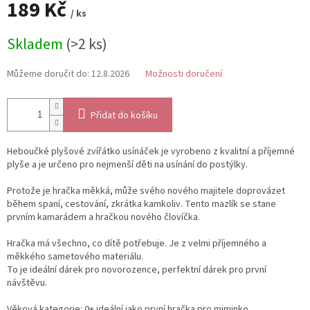
189 Kč
/ ks
Měrná
Skladem
(>2 ks)
cena:
Můžeme doručit do:
12.8.2026
Možnosti doručení
Přidat do košíku
Heboučké plyšové zvířátko usínáček je vyrobeno z kvalitní a příjemné
plyše a je určeno pro nejmenší děti na usínání do postýlky.
Protože je hračka měkká, může svého nového majitele doprovázet
během spaní, cestování, zkrátka kamkoliv. Tento mazlík se stane
prvním kamarádem a hračkou nového človíčka.
Hračka má všechno, co dítě potřebuje. Je z velmi příjemného a
měkkého sametového materiálu.
To je ideální dárek pro novorozence, perfektní dárek pro první
návštěvu.
Věková kategorie: 0+ ideální jako první hračka pro miminko.