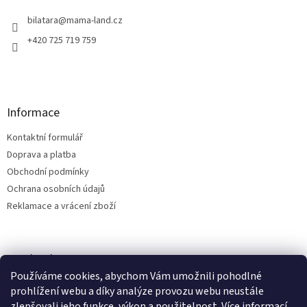
t
í
bilatara
@
mama-land.cz
+420 725 719 759
Informace
Kontaktní formulář
Doprava a platba
Obchodní podmínky
Ochrana osobních údajů
Reklamace a vrácení zboží
Facebook
Používáme cookies, abychom Vám umožnili pohodlné
prohlížení webu a díky analýze provozu webu neustále
zlepšovali jeho funkce, výkon a použitelnost.
Více informací