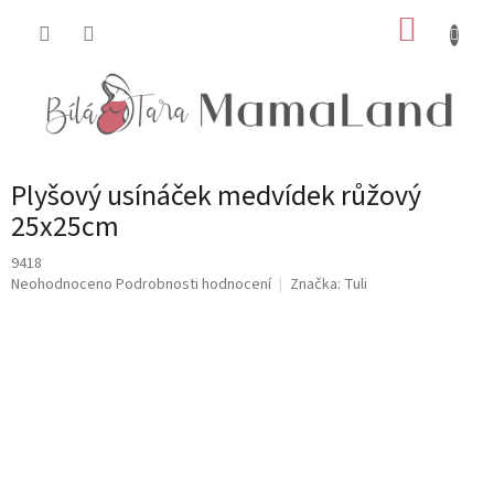
Přejít
NÁKUP
na
obsah
KOŠÍK
Plyšový usínáček medvídek růžový
25x25cm
9418
Průměrné
Neohodnoceno
Podrobnosti hodnocení
Značka:
Tuli
hodnocení
produktu
je
0,0
z
5
hvězdiček.