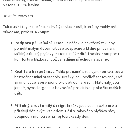
Materiál 100% bavlna.
Rozměr 25x25 cm
Tulilo usínáčky mají několik skvělých vlastností, které by mohly být
důvodem, proč si je koupit:
Podpora při usínání
: Tento usínáček je navržený tak, aby
pomohl malým dětem cítit se bezpečně a klidně při usínání.
Měkký a útulný plyšový materiál může dítěti poskytnout pocit
komfortu a blízkosti, což usnadňuje přechod na spánek.
Kvalita a bezpečnost
: Tulilo je známé svou vysokou kvalitou a
bezpečnostními standardy. Hračky jsou pečlivě testované, což
znamená, že jsou vhodné pro děti od narození. Materiály jsou
jemné, hypoalergenní a bezpečné pro citlivou pokožku malých
dětí.
Přítulný a roztomilý design
: hračky jsou velmi roztomilé a
přitahují děti svým vzhledem. Děti si takového plyšáka rády
obejmou a mohou se na něj těšit každý den.