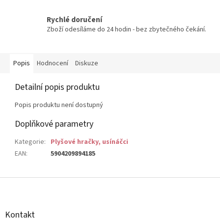
Rychlé doručení
Zboží odesíláme do 24 hodin - bez zbytečného čekání.
Popis
Hodnocení
Diskuze
Detailní popis produktu
Popis produktu není dostupný
Doplňkové parametry
Kategorie
:
Plyšové hračky, usínáčci
EAN
:
5904209894185
Z
á
p
a
Kontakt