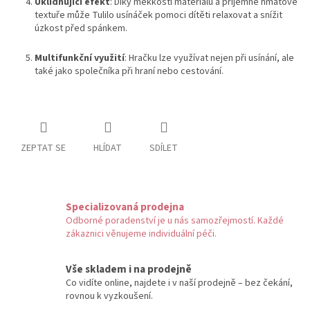
Uklidňující efekt
: Díky měkkosti materiálu a příjemné hmatové
textuře může Tulilo usínáček pomoci dítěti relaxovat a snížit
úzkost před spánkem.
Multifunkční využití
: Hračku lze využívat nejen při usínání, ale
také jako společníka při hraní nebo cestování.
ZEPTAT SE
HLÍDAT
SDÍLET
Specializovaná prodejna
Odborné poradenství je u nás samozřejmostí. Každé
zákaznici věnujeme individuální péči.
Vše skladem i na prodejně
Co vidíte online, najdete i v naší prodejně – bez čekání,
rovnou k vyzkoušení.