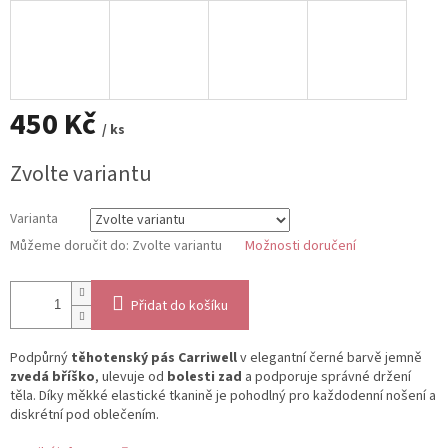
450 Kč
/ ks
Měrná
Zvolte variantu
cena:
Varianta
Můžeme doručit do:
Zvolte variantu
Možnosti doručení
Přidat do košíku
Podpůrný
těhotenský pás Carriwell
v elegantní černé barvě jemně
zvedá bříško
, ulevuje od
bolesti zad
a podporuje správné držení
těla. Díky měkké elastické tkanině je pohodlný pro každodenní nošení a
diskrétní pod oblečením.