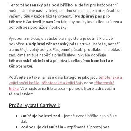
Tento
těhotenský pás pod bříško
je ideální pro každodenní
nošení. Je plně nastavitelný, snadno se nasazuje a přizpůsobí se
vašemu tělu v každé fázi těhotenství.
Podpůrný pás pro
těhotné
Carriwell je navržen tak, aby poskytoval cílenou úlevu a
pohodlí bez podráždění pokožky.
Vyroben z měkké, elastické tkaniny, která je šetrná k citlivé
pokožce.
Podpůrný těhotenský pás
Carriwell neřeže, netlačí
a umožňuje volný pohyb. Pás jemně působí protitlakem na oblast
zad, čímž snižuje napětí a přináší úlevu. Skvěle doplňuje
těhotenské oblečení
a přispívá k celkovému
komfortu v
těhotenství
.
Podívejte se také na naše další kategorie jako jsou
těhotenské a
kojicí noční košile
,
těhotenské a kojicí šaty
nebo
těhotenská
trička
. Vše najdete na Bilatara.cz – pohodlí, které ladí s vaším
tělem i stylem.
Proč si vybrat Carriwell:
Zmírňuje bolesti zad
– jemně zvedá bříško a uvolňuje
tlak
Podporuje držení těla
– vzpřímenější postoj bez