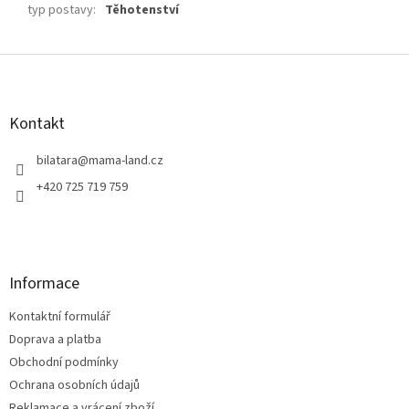
typ postavy
:
Těhotenství
Z
á
p
a
Kontakt
t
í
bilatara
@
mama-land.cz
+420 725 719 759
Informace
Kontaktní formulář
Doprava a platba
Obchodní podmínky
Ochrana osobních údajů
Reklamace a vrácení zboží