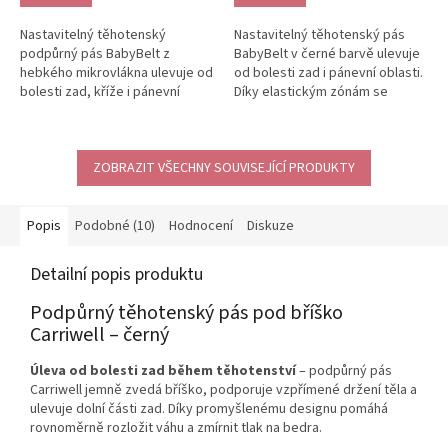
5,0
z
Nastavitelný těhotenský
Nastavitelný těhotenský pás
5
podpůrný pás BabyBelt z
BabyBelt v černé barvě ulevuje
hvězdiček.
hebkého mikrovlákna ulevuje od
od bolesti zad i pánevní oblasti.
bolesti zad, kříže i pánevní
Díky elastickým zónám se
oblasti. Jemně podpírá bříško a
přizpůsobí rostoucímu bříšku...
pomáhá...
ZOBRAZIT VŠECHNY SOUVISEJÍCÍ PRODUKTY
Popis
Podobné (10)
Hodnocení
Diskuze
Detailní popis produktu
Podpůrný těhotenský pás pod bříško
Carriwell – černý
Úleva od bolesti zad během těhotenství
– podpůrný pás
Carriwell jemně zvedá bříško, podporuje vzpřímené držení těla a
ulevuje dolní části zad. Díky promyšlenému designu pomáhá
rovnoměrně rozložit váhu a zmírnit tlak na bedra.