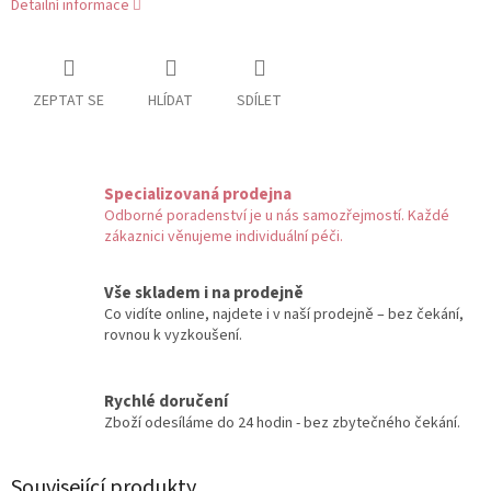
Detailní informace
ZEPTAT SE
HLÍDAT
SDÍLET
Specializovaná prodejna
Odborné poradenství je u nás samozřejmostí. Každé
zákaznici věnujeme individuální péči.
Vše skladem i na prodejně
Co vidíte online, najdete i v naší prodejně – bez čekání,
rovnou k vyzkoušení.
Rychlé doručení
Zboží odesíláme do 24 hodin - bez zbytečného čekání.
Související produkty