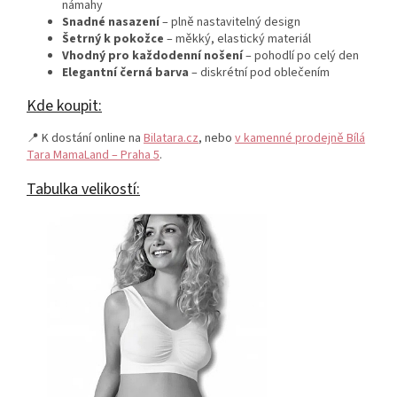
námahy
Snadné nasazení
– plně nastavitelný design
Šetrný k pokožce
– měkký, elastický materiál
Vhodný pro každodenní nošení
– pohodlí po celý den
Elegantní černá barva
– diskrétní pod oblečením
Kde koupit:
📍 K dostání online na
Bilatara.cz
, nebo
v kamenné prodejně Bílá
Tara MamaLand – Praha 5
.
Tabulka velikostí: