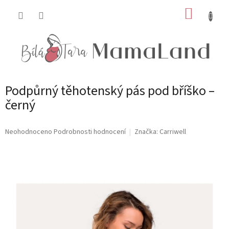
Přejít
NÁKUP
na
obsah
KOŠÍK
Podpůrný těhotenský pás pod bříško –
černý
Průměrné
Neohodnoceno
Podrobnosti hodnocení
Značka:
Carriwell
hodnocení
produktu
je
0,0
z
5
hvězdiček.