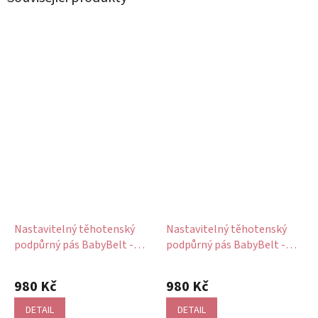
Nastavitelný těhotenský
Nastavitelný těhotenský
podpůrný pás BabyBelt -
podpůrný pás BabyBelt -
bílý
černý
Průměrné
hodnocení
980 Kč
980 Kč
produktu
je
DETAIL
DETAIL