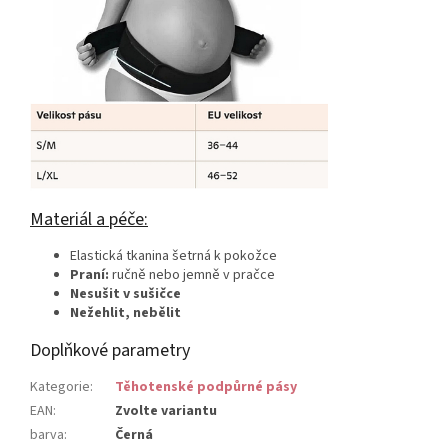
Materiál a péče:
Elastická tkanina šetrná k pokožce
Praní:
ručně nebo jemně v pračce
Nesušit v sušičce
Nežehlit, nebělit
Doplňkové parametry
Kategorie
:
Těhotenské podpůrné pásy
EAN
:
Zvolte variantu
barva
:
Černá