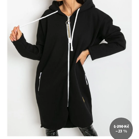
1 290 Kč
–23 %