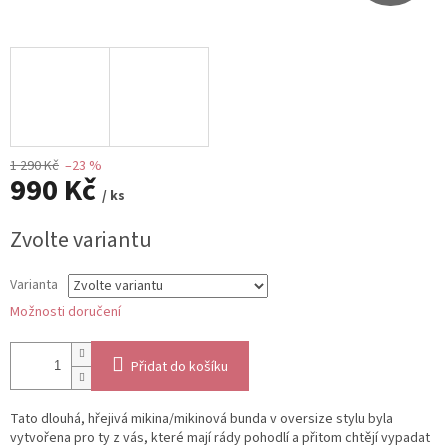
1 290 Kč
–23 %
990 Kč
/ ks
Měrná
Zvolte variantu
cena:
Varianta
Možnosti doručení
Přidat do košíku
Tato dlouhá, hřejivá mikina/mikinová bunda v oversize stylu byla
vytvořena pro ty z vás, které mají rády pohodlí a přitom chtějí vypadat