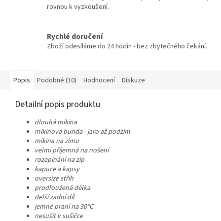
rovnou k vyzkoušení.
Rychlé doručení
Zboží odesíláme do 24 hodin - bez zbytečného čekání.
Popis
Podobné (10)
Hodnocení
Diskuze
Detailní popis produktu
dlouhá mikina
mikinová bunda - jaro až podzim
mikina na zimu
velmi příjemná na nošení
rozepínání na zip
kapuce a kapsy
oversize střih
prodloužená délka
delší zadní díl
jemné praní na 30ºC
nesušit v sušičce