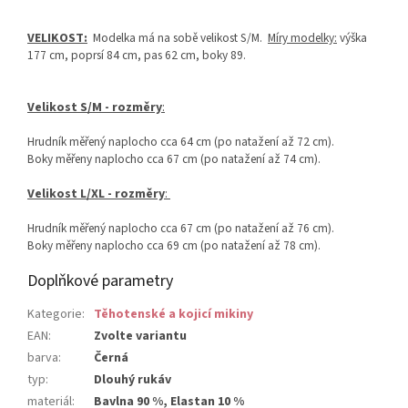
VELIKOST:
Modelka má na sobě velikost S/M.
Míry modelky:
výška
177 cm, poprsí 84 cm, pas 62 cm, boky 89.
Velikost S/M - rozměry
:
Hrudník měřený naplocho cca 64 cm (po natažení až 72 cm).
Boky měřeny naplocho cca 67 cm (po natažení až 74 cm).
Velikost L/XL - rozměry
:
Hrudník měřený naplocho cca 67 cm (po natažení až 76 cm).
Boky měřeny naplocho cca 69 cm (po natažení až 78 cm).
Doplňkové parametry
Kategorie
:
Těhotenské a kojicí mikiny
EAN
:
Zvolte variantu
barva
:
Černá
typ
:
Dlouhý rukáv
materiál
:
Bavlna 90 %, Elastan 10 %