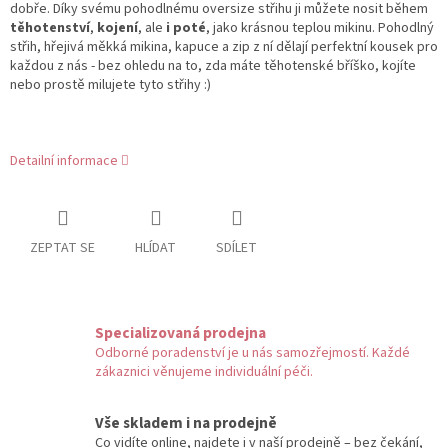
dobře. Díky svému pohodlnému oversize střihu ji můžete nosit během
těhotenství
,
kojení
, ale
i poté
, jako krásnou teplou mikinu. Pohodlný
střih, hřejivá měkká mikina, kapuce a zip z ní dělají perfektní kousek pro
každou z nás - bez ohledu na to, zda máte těhotenské bříško, kojíte
nebo prostě milujete tyto střihy :)
Detailní informace
ZEPTAT SE
HLÍDAT
SDÍLET
Specializovaná prodejna
Odborné poradenství je u nás samozřejmostí. Každé
zákaznici věnujeme individuální péči.
Vše skladem i na prodejně
Co vidíte online, najdete i v naší prodejně – bez čekání,