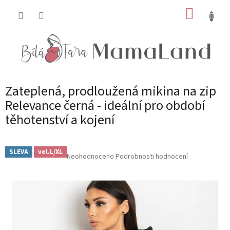
Přejít
NÁKUP
na
obsah
KOŠÍK
Zateplená, prodloužená mikina na zip
Relevance černá - ideální pro období
těhotenství a kojení
SLEVA
vel.L/XL
Průměrné
Neohodnoceno
Podrobnosti hodnocení
hodnocení
produktu
je
0,0
z
5
hvězdiček.