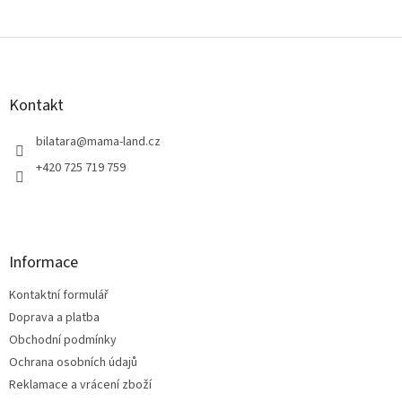
Z
á
p
a
Kontakt
t
í
bilatara
@
mama-land.cz
+420 725 719 759
Informace
Kontaktní formulář
Doprava a platba
Obchodní podmínky
Ochrana osobních údajů
Reklamace a vrácení zboží