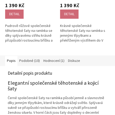
třpytkami
třpytkami
hodnocení
1 390 Kč
1 390 Kč
produktu
je
DETAIL
DETAIL
5,0
z
Pudrově růžové společenské
Krásné společenské
5
těhotenské šaty na ramínka se
těhotenské šaty na ramínka s
hvězdiček.
díky splývavému střihu krásně
jemnými třpytkami a
přizpůsobí rostoucímu bříšku a
překříženým výstřihem do V
vytvářejí jemnou, ženskou...
jsou ideální pro těhotné i kojicí
maminky. Jemné...
Popis
Podobné (10)
Hodnocení (1)
Diskuze
Detailní popis produktu
Elegantní společenské těhotenské a kojicí
šaty
Černé společenské šaty na ramínka působí jemně a slavnostně
díky jemným třpytkám, které krásně odrážejí světlo. Splývavá
sukně se přizpůsobí rostoucímu bříšku a vytváří přirozeně
ženskou siluetu. V horní části jsou šaty doplněny o decentní