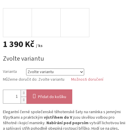
1 390 Kč
/ ks
Měrná
Zvolte variantu
cena:
Varianta
Můžeme doručit do:
Zvolte variantu
Možnosti doručení
Přidat do košíku
Elegantní černé společenské těhotenské šaty na ramínka s jemnými
třpytkami a praktickým
výstřihem do V
jsou skvělou volbou pro
těhotné i kojicí maminky.
Nabírání pod poprsím
vytváří lichotivou linii
a splývavý střih pohodlně obepíná rostoucí bříško. Hodí se na ples,