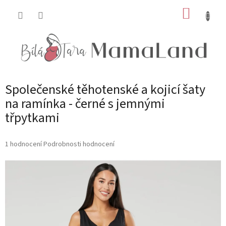
Přejít
NÁKUP
na
obsah
KOŠÍK
Společenské těhotenské a kojicí šaty
na ramínka - černé s jemnými
třpytkami
Průměrné
1 hodnocení
Podrobnosti hodnocení
hodnocení
produktu
je
5,0
z
5
hvězdiček.