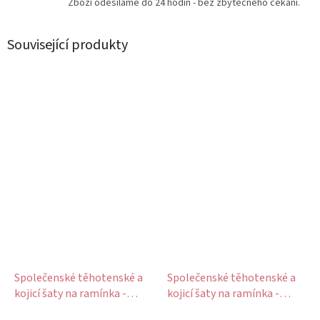
Zboží odesíláme do 24 hodin - bez zbytečného čekání.
Související produkty
Společenské těhotenské a
Společenské těhotenské a
kojicí šaty na ramínka -
kojicí šaty na ramínka -
pudrově růžové s jemnými
tmavě purpurové s jemnými
Průměrné