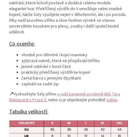
nabírání, které lichotí postavě a dodává celému modelu
elegantní tvar. Překřížený výstřih do V umožňuje velmi snadné
kojení, takže šaty využijete nejen v těhotenství, ale i po porodu.
Díky nadčasovému střihu a slow fashion výrobě se stanou
univerzálním kouskem pro plesy, svatby i další společenské
události.
Co oceníte:
vhodné pro těhotné i kojicí maminky
splývavá sukně, která se přizpůsobí bříšku
jemné nabírání v horní části
praktický překřížený výstřih ke kojení
černá barva s jemnými třpytkami
zapínání na zadní zip
📍
Vyzkoušejte šaty přímo
v naší kamenné prodejně Bílá Tara
MamaLand v Praze 5
, nebo si je objednejte pohodlně
online
.
Tabulka velikostí: