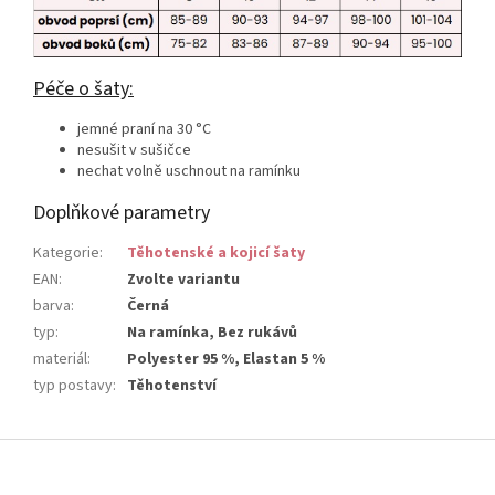
Péče o šaty:
jemné praní na 30 °C
nesušit v sušičce
nechat volně uschnout na ramínku
Doplňkové parametry
Kategorie
:
Těhotenské a kojicí šaty
EAN
:
Zvolte variantu
barva
:
Černá
typ
:
Na ramínka, Bez rukávů
materiál
:
Polyester 95 %, Elastan 5 %
typ postavy
:
Těhotenství
Z
á