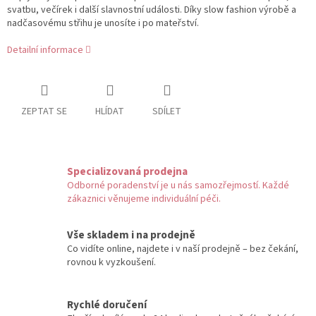
svatbu, večírek i další slavnostní události. Díky slow fashion výrobě a
nadčasovému střihu je unosíte i po mateřství.
Detailní informace
ZEPTAT SE
HLÍDAT
SDÍLET
Specializovaná prodejna
Odborné poradenství je u nás samozřejmostí. Každé
zákaznici věnujeme individuální péči.
Vše skladem i na prodejně
Co vidíte online, najdete i v naší prodejně – bez čekání,
rovnou k vyzkoušení.
Rychlé doručení