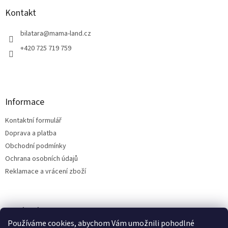
p
a
Kontakt
t
í
bilatara
@
mama-land.cz
+420 725 719 759
Informace
Kontaktní formulář
Doprava a platba
Obchodní podmínky
Ochrana osobních údajů
Reklamace a vrácení zboží
Facebook
Používáme cookies, abychom Vám umožnili pohodlné