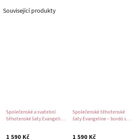
Související produkty
Společenské a svatební
Společenské těhotenské
těhotenské šaty Evangeline
šaty Evangeline – bordó s
– bílé s krajkou, dlouhý rukáv
krajkou, dlouhý rukáv
1 590 Kč
1 590 Kč