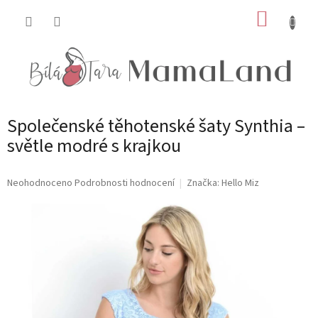
Přejít
NÁKUP
na
obsah
KOŠÍK
Společenské těhotenské šaty Synthia –
světle modré s krajkou
Průměrné
Neohodnoceno
Podrobnosti hodnocení
Značka:
Hello Miz
hodnocení
produktu
je
0,0
z
5
hvězdiček.