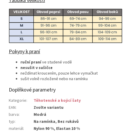
Tabulka velikostí
Pokyny k praní
ruční praní
ve studené vodě
nesušit v sušičce
neždímat kroucením, pouze lehce vymačkat
sušit volně rozložené nebo na ramínku
Doplňkové parametry
Kategorie
:
Těhotenské a kojicí šaty
EAN
:
Zvolte variantu
barva
:
Modrá
typ
:
Na ramínka, Bez rukávů
materiál
:
Nylon 90 %, Elastan 10 %