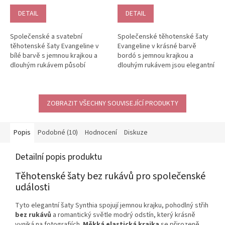
DETAIL
DETAIL
Společenské a svatební
Společenské těhotenské šaty
těhotenské šaty Evangeline v
Evangeline v krásné barvě
bílé barvě s jemnou krajkou a
bordó s jemnou krajkou a
dlouhým rukávem působí
dlouhým rukávem jsou elegantní
elegantně, lehce a dokonale
volbou pro večerní akce, oslavy
zvýrazní...
i...
ZOBRAZIT VŠECHNY SOUVISEJÍCÍ PRODUKTY
Popis
Podobné (10)
Hodnocení
Diskuze
Detailní popis produktu
Těhotenské šaty bez rukávů pro společenské
události
Tyto elegantní šaty Synthia spojují jemnou krajku, pohodlný střih
bez rukávů
a romantický světle modrý odstín, který krásně
vyniká na fotografiích.
Měkká elastická krajka
se přirozeně