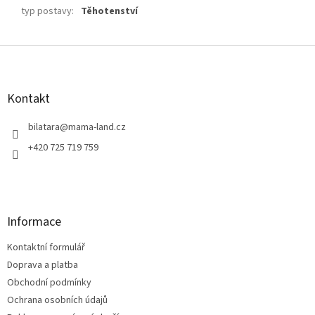
typ postavy
:
Těhotenství
Z
á
p
a
Kontakt
t
í
bilatara
@
mama-land.cz
+420 725 719 759
Informace
Kontaktní formulář
Doprava a platba
Obchodní podmínky
Ochrana osobních údajů