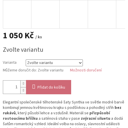
1 050 Kč
/ ks
Měrná
Zvolte variantu
cena:
Varianta
Můžeme doručit do:
Zvolte variantu
Možnosti doručení
Přidat do košíku
Elegantní společenské těhotenské šaty Synthia ve světle modré barvě
kombinují jemnou květinovou krajku s podšívkou a pohodlný střih
bez
rukávů
, který působí lehce a vzdušně. Materiál se
přizpůsobí
rostoucímu bříšku
a saténová stuha v pase
zvýrazní siluetu
a dodá
šatům romantický vzhled. Ideální volba na oslavy, slavnostní události