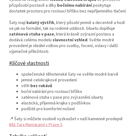
přizpůsobí postavě a díky
bočnímu nabírání
poskytuje
dostatek prostoru pro rostoucí bříško bez nepříjemného tlačení.
Šaty mají
kulatý výstřih
, který působí jemně a decentně a hodí
se jak na formální, tak na rodinné události. Siluetu doplňuje
saténová stuha v pase
, která krásně zvýrazní postavu a
dodává celému modelu
slavnostní vzhled
. Světle modré
provedení je ideální volbou pro svatby, focení, oslavy i další
výjimečné příležitosti.
Klíčové vlastnosti
společenské těhotenské šaty ve světle modré barvě
jemné celokrajkové provedení
střih
bez rukávů
boční nabírání pro rostoucí bříško
saténová stuha v pase pro zvýraznění siluety
elastická, příjemná krajka s podšívkou
podšité pro komfortní nošení
📍 Šaty si můžete osobně vyzkoušet v naší kamenné prodejně
Bílá Tara MamaLand v Praze 5
.