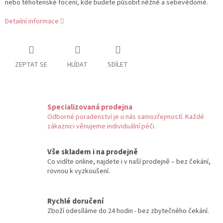
nebo těhotenské focení, kde budete působit něžně a sebevědomě.
Detailní informace
ZEPTAT SE
HLÍDAT
SDÍLET
Specializovaná prodejna
Odborné poradenství je u nás samozřejmostí. Každé
zákaznici věnujeme individuální péči.
Vše skladem i na prodejně
Co vidíte online, najdete i v naší prodejně – bez čekání,
rovnou k vyzkoušení.
Rychlé doručení
Zboží odesíláme do 24 hodin - bez zbytečného čekání.