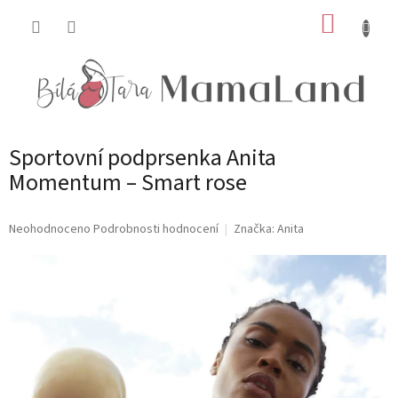
Přejít
NÁKUP
na
obsah
KOŠÍK
Sportovní podprsenka Anita
Momentum – Smart rose
Průměrné
Neohodnoceno
Podrobnosti hodnocení
Značka:
Anita
hodnocení
produktu
je
0,0
z
5
hvězdiček.