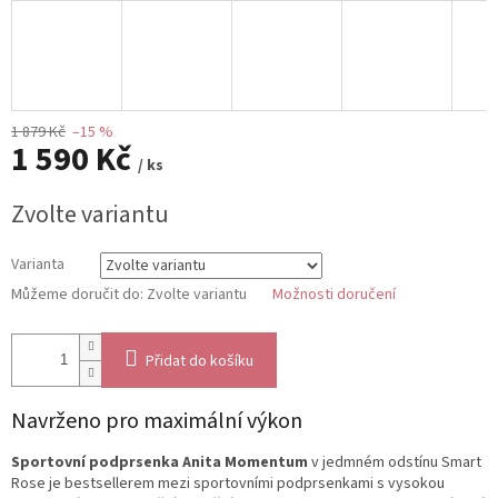
1 879 Kč
–15 %
1 590 Kč
/ ks
Měrná
Zvolte variantu
cena:
Varianta
Můžeme doručit do:
Zvolte variantu
Možnosti doručení
Přidat do košíku
Navrženo pro maximální výkon
Sportovní podprsenka Anita Momentum
v jedmném odstínu Smart
Rose je bestsellerem mezi sportovními podprsenkami s vysokou