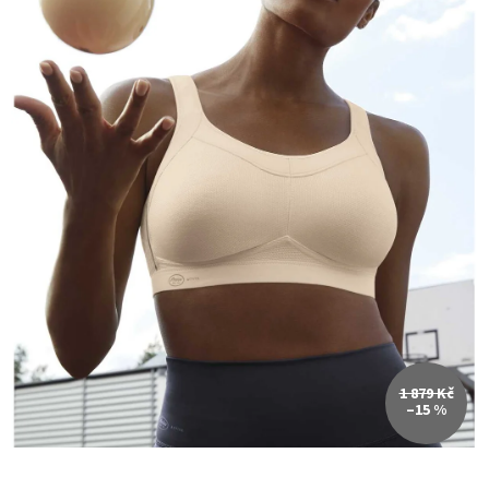
1 879 Kč
–15 %