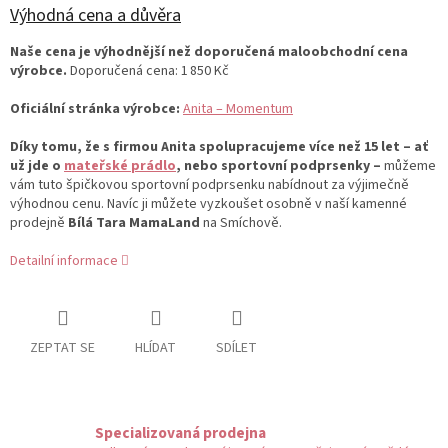
Výhodná cena a důvěra
Naše cena je výhodnější než doporučená maloobchodní cena
výrobce.
Doporučená cena: 1 850 Kč
Oficiální stránka výrobce:
Anita – Momentum
Díky tomu, že s firmou Anita spolupracujeme více než 15 let – ať
už jde o
mateřské prádlo
, nebo sportovní podprsenky –
můžeme
vám tuto špičkovou sportovní podprsenku nabídnout za výjimečně
výhodnou cenu. Navíc ji můžete vyzkoušet osobně v naší kamenné
prodejně
Bílá Tara MamaLand
na Smíchově.
Detailní informace
ZEPTAT SE
HLÍDAT
SDÍLET
Specializovaná prodejna