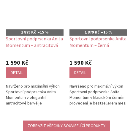
1 879 Kč
–15 %
1 879 Kč
–15 %
Sportovní podprsenka Anita
Sportovní podprsenka Anita
Momentum – antracitová
Momentum – černá
1 590 Kč
1 590 Kč
DETAIL
DETAIL
Navrženo pro maximální výkon
Navrženo pro maximální výkon
Sportovní podprsenka Anita
Sportovní podprsenka Anita
Momentum v elegantní
Momentum v klasickém černém
antracitové barvě je
provedení je bestsellerem mezi
bestsellerem mezi sportovními
sportovními podprsenkami s...
podprsenkami s...
ZOBRAZIT VŠECHNY SOUVISEJÍCÍ PRODUKTY