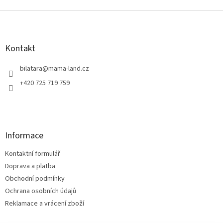
Z
á
p
a
Kontakt
t
í
bilatara
@
mama-land.cz
+420 725 719 759
Informace
Kontaktní formulář
Doprava a platba
Obchodní podmínky
Ochrana osobních údajů
Reklamace a vrácení zboží