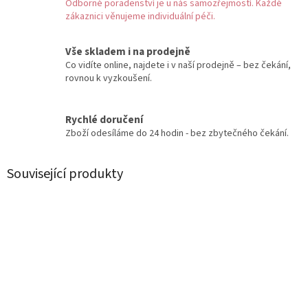
Odborné poradenství je u nás samozřejmostí. Každé
zákaznici věnujeme individuální péči.
Vše skladem i na prodejně
Co vidíte online, najdete i v naší prodejně – bez čekání,
rovnou k vyzkoušení.
Rychlé doručení
Zboží odesíláme do 24 hodin - bez zbytečného čekání.
Související produkty