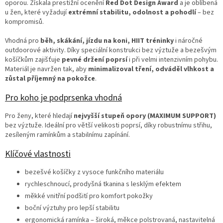
oporou. Získala prestižní ocenění
Red Dot Design Award
a je oblíbená
u žen, které vyžadují
extrémní stabilitu, odolnost a pohodlí
– bez
kompromisů.
Vhodná pro
běh, skákání, jízdu na koni, HIIT tréninky
i náročné
outdoorové aktivity. Díky speciální konstrukci bez výztuže a bezešvým
košíčkům zajišťuje
pevné držení poprsí
i při velmi intenzivním pohybu.
Materiál je navržen tak, aby
minimalizoval tření, odváděl vlhkost a
zůstal příjemný na pokožce
.
Pro koho je podprsenka vhodná
Pro ženy, které hledají
nejvyšší stupeň opory (MAXIMUM SUPPORT)
bez výztuže. Ideální pro větší velikosti poprsí, díky robustnímu střihu,
zesíleným ramínkům a stabilnímu zapínání.
Klíčové vlastnosti
bezešvé košíčky z vysoce funkčního materiálu
rychleschnoucí, prodyšná tkanina s lesklým efektem
měkké vnitřní podšití pro komfort pokožky
boční výztuhy pro lepší stabilitu
ergonomická ramínka – široká, měkce polstrovaná, nastavitelná