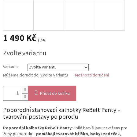
1 490 Kč
/ ks
Měrná
Zvolte variantu
cena:
Varianta
Můžeme doručit do:
Zvolte variantu
Možnosti doručení
Přidat do košíku
Poporodní stahovací kalhotky ReBelt Panty –
tvarování postavy po porodu
Poporodní kalhotky ReBelt Panty
v bílé barvě jsou navrženy pro
ženy po porodu –
pomáhají tvarovat bříško
,
boky
i
zadeček
,