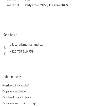
materiál
:
Polyamid 70 %, Elastan 30 %
Z
á
p
a
Kontakt
t
í
bilatara
@
mama-land.cz
+420 725 719 759
Informace
Kontaktní formulář
Doprava a platba
Obchodní podmínky
Ochrana osobních údajů