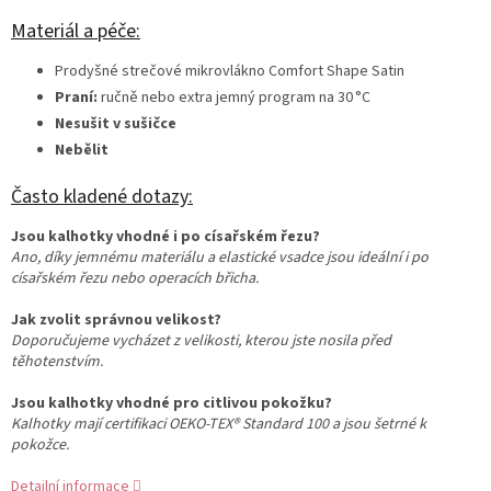
Materiál a péče:
Prodyšné strečové mikrovlákno Comfort Shape Satin
Praní:
ručně nebo extra jemný program na 30 °C
Nesušit v sušičce
Nebělit
Často kladené dotazy:
Jsou kalhotky vhodné i po císařském řezu?
Ano, díky jemnému materiálu a elastické vsadce jsou ideální i po
císařském řezu nebo operacích břicha.
Jak zvolit správnou velikost?
Doporučujeme vycházet z velikosti, kterou jste nosila před
těhotenstvím.
Jsou kalhotky vhodné pro citlivou pokožku?
Kalhotky mají certifikaci OEKO-TEX® Standard 100 a jsou šetrné k
pokožce.
Detailní informace