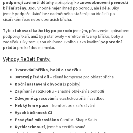
podporují zavinutí dělohy
a přispívají ke
znovuobnovení pevnosti
břišní stěny
. Jsou vhodné nejen ihned po porodu, ale i déle. Díky
jemné podpoře tkáně bez nadměrného stažení jsou ideální i po
císařském řezu nebo operacích břicha.
Tyto
stahovací kalhotky po porodu
jemným, přirozeným způsobem
podporují tkáň, aniž by ji stahovaly – efektivně tvarují bříško, boky a
zadeček. Díky tomu jsou oblíbenou volbou jako kvalitní
poporodní
prádlo
pro každou maminku.
Výhody ReBelt Panty:
Tvarování bříška, boků a zadečku
3vrstvý přední díl
– cílená komprese pro oblast břicha
Boční nastavení obvodu
(3 polohy)
Zapínání v rozkroku
– snadné oblékání a pohodlí
Zdvojené zpracování
s elastickou břišní vsadkou
Hebký lem v pase
– komfort bez zařezávání
Vysoká účinnost C3
Prodyšné mikrovlákno
Comfort Shape Satin
Rychleschnoucí
, jemné a certifikované