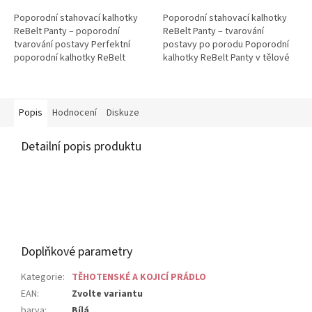
z
z
Poporodní stahovací kalhotky
Poporodní stahovací kalhotky
5
5
ReBelt Panty – poporodní
ReBelt Panty – tvarování
hvězdiček.
hvězdiček.
tvarování postavy Perfektní
postavy po porodu Poporodní
poporodní kalhotky ReBelt
kalhotky ReBelt Panty v tělové
Panty jsou navrženy pro ženy po
barvě jsou navrženy pro ženy...
porodu...
Popis
Hodnocení
Diskuze
Detailní popis produktu
Doplňkové parametry
Kategorie
:
TĚHOTENSKÉ A KOJICÍ PRÁDLO
EAN
:
Zvolte variantu
barva
:
Bílá