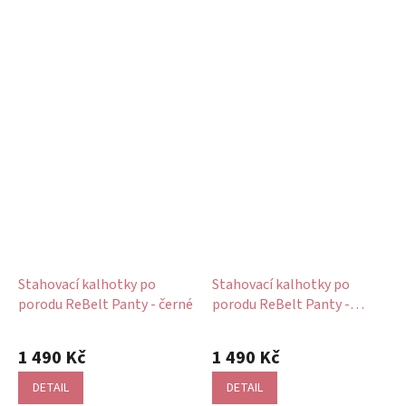
Stahovací kalhotky po
Stahovací kalhotky po
porodu ReBelt Panty - černé
porodu ReBelt Panty -
tělové
Průměrné
Průměrné
hodnocení
hodnocení
1 490 Kč
1 490 Kč
produktu
produktu
je
je
DETAIL
DETAIL
5,0
5,0