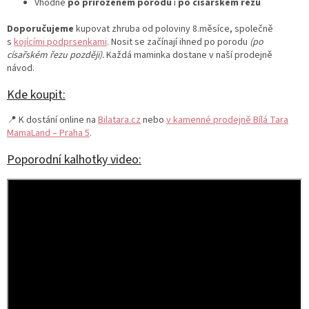
Vhodné
po přirozeném porodu
i
po císařském řezu
Doporučujeme
kupovat zhruba od poloviny 8.měsíce, společně
s
kojícími podprsenkami
. Nosit se začínají ihned po porodu
(po
císařském řezu později).
Každá maminka dostane v naší prodejně
návod.
Kde koupit:
📍 K dostání online na
Bilatara.cz
nebo
v kamenné prodejně Bílá Tara
MamaLand – Praha 5
.
Poporodní kalhotky video: