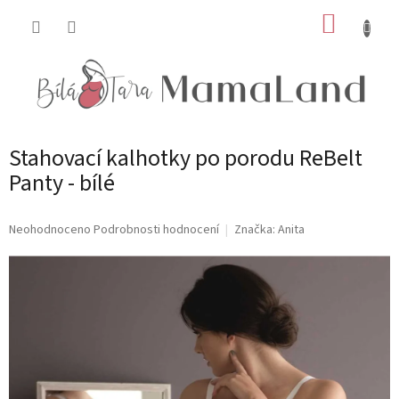
Přejít
NÁKUP
na
obsah
KOŠÍK
Stahovací kalhotky po porodu ReBelt
Panty - bílé
Průměrné
Neohodnoceno
Podrobnosti hodnocení
Značka:
Anita
hodnocení
produktu
je
0,0
z
5
hvězdiček.