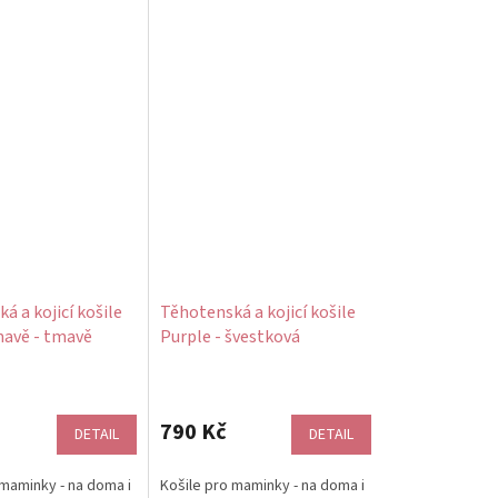
á a kojicí košile
Těhotenská a kojicí košile
mavě - tmavě
Purple - švestková
avlněná
melange, bavlněná
Průměrné
hodnocení
produktu
790 Kč
DETAIL
DETAIL
je
4,0
 maminky - na doma i
Košile pro maminky - na doma i
z