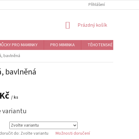
Přihlášení
NÁKUPNÍ
Prázdný košík
KOŠÍK
ŮCKY PRO MAMINKY
PRO MIMINKA
TĚHOTENSKÉ ROLNIČKY, BO
á, bavlněná
á, bavlněná
 Kč
/ ks
e variantu
oručit do:
Zvolte variantu
Možnosti doručení