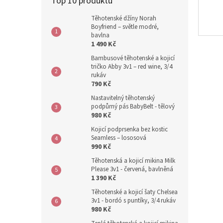
Top 10 produktů
Těhotenské džíny Norah
Boyfriend – světle modré,
bavlna
1 490 Kč
Bambusové těhotenské a kojicí
tričko Abby 3v1 – red wine, 3/4
rukáv
790 Kč
Nastavitelný těhotenský
podpůrný pás BabyBelt - tělový
980 Kč
Kojicí podprsenka bez kostic
Seamless – lososová
990 Kč
Těhotenská a kojicí mikina Milk
Please 3v1 - červená, bavlněná
1 390 Kč
Těhotenské a kojicí šaty Chelsea
3v1 - bordó s puntíky, 3/4 rukáv
980 Kč