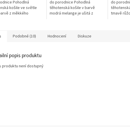
odnice Pohodlná
do porodnice Pohodlná
do porodn
5
nská košile ve světle
těhotenská košile v barvě
těhotenská
hvězdiček.
barvě z měkkého
modrá melange je ušitá z
tmavě růžo
ného úpletu ze 100%
měkkého bavlněného úpletu ze
měkkého b
 Materiál...
100% bavlny....
100%...
s
Podobné (10)
Hodnocení
Diskuze
ailní popis produktu
s produktu není dostupný