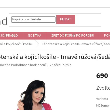
HLEDAT
JICÍ PRÁDLO
NOSÍTKA
ZPĚT DO FORMY PO PORODU
POM
 a kojicí noční košile
Těhotenská a kojicí košile - tmavě růžová/šed
tenská a kojicí košile - tmavě růžová/šed
né
noceno
Podrobnosti hodnocení
Značka:
Purple
ní
690
u
Měrná
Zvolt
cena:
ek.
Varianta
Můžeme d