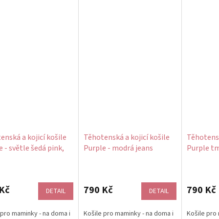
enská a kojicí košile
Těhotenská a kojicí košile
Těhotensk
 - světle šedá pink,
Purple - modrá jeans
Purple t
ěná
melange, bavlněná
růžová, b
Průměrné
hodnocení
produktu
Kč
790 Kč
790 Kč
DETAIL
DETAIL
je
5,0
 pro maminky - na doma i
Košile pro maminky - na doma i
Košile pro
z