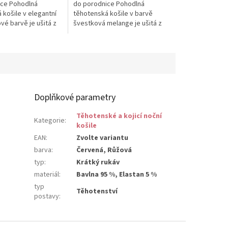
ice Pohodlná
do porodnice Pohodlná
5
 košile v elegantní
těhotenská košile v barvě
hvězdiček.
vé barvě je ušitá z
švestková melange je ušitá z
avlněného úpletu ze
měkkého bavlněného úpletu ze
100%...
Doplňkové parametry
Těhotenské a kojicí noční
Kategorie
:
košile
EAN
:
Zvolte variantu
barva
:
Červená, Růžová
typ
:
Krátký rukáv
materiál
:
Bavlna 95 %, Elastan 5 %
typ
Těhotenství
postavy
: