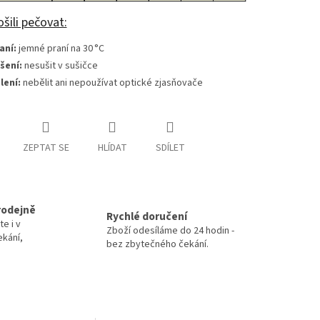
ošili pečovat:
aní:
jemné praní na 30 °C
šení:
nesušit v sušičce
lení:
nebělit ani nepoužívat optické zjasňovače
ZEPTAT SE
HLÍDAT
SDÍLET
rodejně
Rychlé doručení
te i v
Zboží odesíláme do 24 hodin -
ekání,
bez zbytečného čekání.