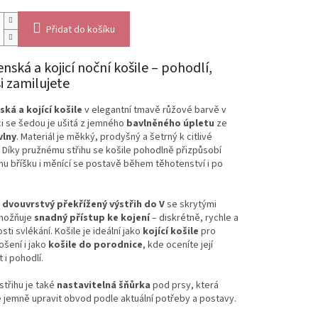
Přidat do košíku
nská a kojicí noční košile – pohodlí,
si zamilujete
ká a kojící košile
v elegantní tmavě růžové barvě v
i se šedou je ušitá z jemného
bavlněného úpletu
ze
vlny
. Materiál je měkký, prodyšný a šetrný k citlivé
Díky pružnému střihu se košile pohodlně přizpůsobí
u bříšku i měnící se postavě během těhotenství i po
ý
dvouvrstvý překřížený výstřih do V
se skrytými
možňuje
snadný přístup ke kojení
– diskrétně, rychle a
sti svlékání. Košile je ideální jako
kojící košile
pro
šení i jako
košile do porodnice
, kde oceníte její
 i pohodlí.
střihu je také
nastavitelná šňůrka
pod prsy, která
jemně upravit obvod podle aktuální potřeby a postavy.