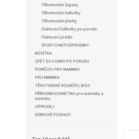
n
Těhotenské župany
e
Těhotenské kalhotky
l
Těhotenské plavky
Stahovací kalhotky po porodu
Stahovací prádlo
SPORTOVNÍ PODPRSENKY
NOSÍTKA
ZPĚT DO FORMY PO PORODU
POMŮCKY PRO MAMINKY
PRO MIMINKA
TĚHOTENSKÉ ROLNIČKY, BOLY
PŘÍRODNÍ KOSMETIKA pro maminky a
miminka
VÝPRODEJ
DÁRKOVÉ POUKAZY