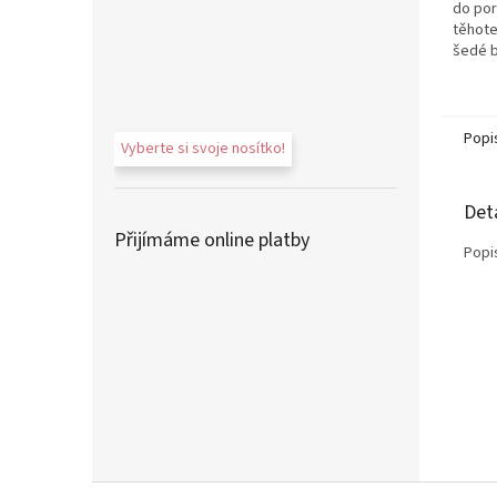
do por
těhote
šedé 
bavlně
bavlny.
Popi
Vyberte si svoje nosítko!
Det
Přijímáme online platby
Popi
Z