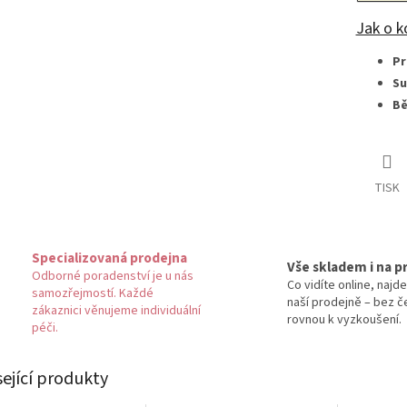
Jak o k
Pr
Su
Bě
TISK
Specializovaná prodejna
Vše skladem i na p
Odborné poradenství je u nás
Co vidíte online, najde
samozřejmostí. Každé
naší prodejně – bez č
zákaznici věnujeme individuální
rovnou k vyzkoušení.
péči.
sející produkty