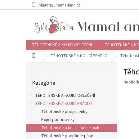
Přejít
bilatara@mama-land.cz
na
obsah
TĚHOTENSKÉ A KOJICÍ OBLEČENÍ
TĚHOTENSKÉ A KO
Domů
TĚHOTENSKÉ A KOJICÍ PRÁDLO
Těhotenské
P
Těho
o
Přeskočit
s
Průměr
Kategorie
Neohod
kategorie
t
hodnoce
r
produkt
TĚHOTENSKÉ A KOJICÍ OBLEČENÍ
a
je
TĚHOTENSKÉ A KOJICÍ PRÁDLO
n
0,0
z
Těhotenské podprsenky
n
5
í
Kojicí podprsenky
hvězdič
p
Těhotenské a kojicí noční košile
a
Těhotenské podpůrné pásy