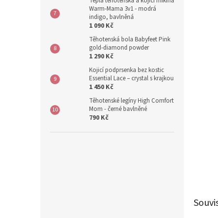
Teplá těhotenská a kojicí mikina
Warm-Mama 3v1 - modrá
indigo, bavlněná
1 090 Kč
Těhotenská bola Babyfeet Pink
gold-diamond powder
1 290 Kč
Kojicí podprsenka bez kostic
Essential Lace – crystal s krajkou
1 450 Kč
Těhotenské legíny High Comfort
Mom - černé bavlněné
790 Kč
Souvi