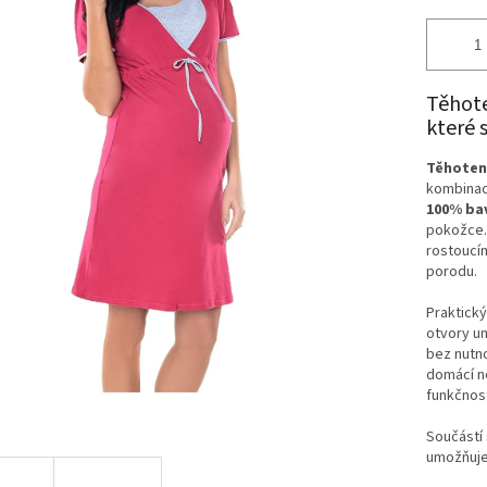
Těhote
které 
Těhotens
kombinac
100% ba
pokožce. 
rostoucím
porodu.
Praktick
otvory u
bez nutno
domácí no
funkčnost
Součástí 
umožňuje 