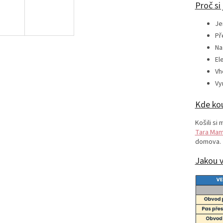
Proč si 
Je
Př
Na
El
Vh
Vy
Kde kou
Košili si
Tara Mam
domova.
Jakou v