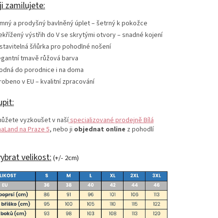
ji zamilujete:
mný a prodyšný bavlněný úplet – šetrný k pokožce
ekřížený výstřih do V se skrytými otvory – snadné kojení
stavitelná šňůrka pro pohodlné nošení
egantní tmavě růžová barva
odná do porodnice i na doma
robeno v EU – kvalitní zpracování
pit:
 můžete vyzkoušet v naší
specializované prodejně Bílá
aLand na Praze 5
, nebo ji
objednat online
z pohodlí
ybrat velikost:
(+/- 2cm)