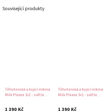
Související produkty
Těhotenská a kojicí mikina
Těhotenská a kojicí mikina
Milk Please 3v1 - světle
Milk Please 3v1 - světle
mátová, bavlněná
šedá, bavlněná
1 390 Kč
1 390 Kč