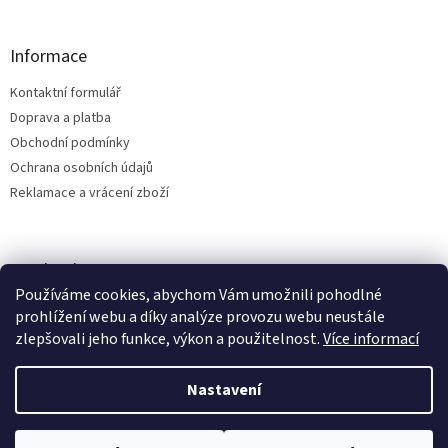
Informace
Kontaktní formulář
Doprava a platba
Obchodní podmínky
Ochrana osobních údajů
Reklamace a vrácení zboží
Facebook
Používáme cookies, abychom Vám umožnili pohodlné
prohlížení webu a díky analýze provozu webu neustále
zlepšovali jeho funkce, výkon a použitelnost.
Více informací
Vytvořil Shoptet
Nastavení
Copyright 2026
Bílá Tara - MamaLand
. Všechna práva vyhrazena.