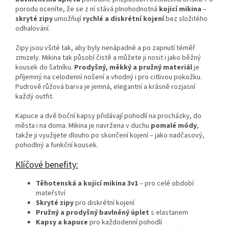
porodu oceníte, že se z ní stává plnohodnotná
kojicí mikina
–
skryté zipy
umožňují
rychlé a diskrétní kojení
bez složitého
odhalování.
Zipy jsou všité tak, aby byly nenápadné a po zapnutí téměř
zmizely. Mikina tak působí čistě a můžete ji nosit i jako běžný
kousek do šatníku.
Prodyšný, měkký a pružný materiál
je
příjemný na celodenní nošení a vhodný i pro citlivou pokožku.
Pudrově růžová barva je jemná, elegantní a krásně rozjasní
každý outfit.
Kapuce a dvě boční kapsy přidávají pohodlí na procházky, do
města i na doma. Mikina je navržena v duchu
pomalé módy
,
takže ji využijete dlouho po skončení kojení – jako nadčasový,
pohodlný a funkční kousek.
Klíčové benefity:
Těhotenská a kojicí mikina 3v1
– pro celé období
mateřství
Skryté zipy
pro diskrétní kojení
Pružný a prodyšný bavlněný úplet
s elastanem
Kapsy a kapuce
pro každodenní pohodlí