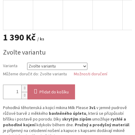
1 390 Kč
/ ks
Měrná
Zvolte variantu
cena:
Varianta
Můžeme doručit do:
Zvolte variantu
Možnosti doručení
Přidat do košíku
Pohodlná těhotenská a kojicí mikina Milk Please
3v1
v jemné pudrově
růžové barvě z měkkého
bavlněného úpletu
, která se přizpůsobí
bříšku i postavě po porodu. Díky
skrytým zipům
umožňuje
rychlé a
pohodlné kojení
kdykoliv během dne.
Pružný a prodyšný materiál
je příjemný na celodenní nošení a kapuce s kapsami dodávají mikině