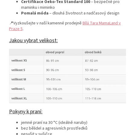
Certifikace Oeko‑Tex Standard 100
– bezpečné pro
maminku i miminko
Pomalá móda
– dlouhá životnost a nadčasový design
📍Vyzkoušejte v naší kamenné prodejně
Bílá Tara MamaLand v
Praze 5
.
Jakou vybrat velikost:
Pokyny k praní:
jemné praní na 30 °C (ideálně naruby)
bez bělidel a agresivních prostředků
nesušit v sušičce