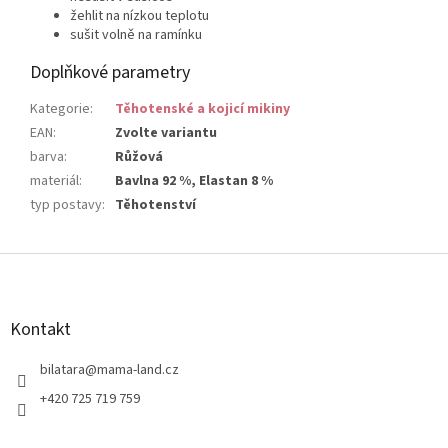
žehlit na nízkou teplotu
sušit volně na ramínku
Doplňkové parametry
Kategorie
:
Těhotenské a kojicí mikiny
EAN
:
Zvolte variantu
barva
:
Růžová
materiál
:
Bavlna 92 %, Elastan 8 %
typ postavy
:
Těhotenství
Z
á
p
a
Kontakt
t
í
bilatara
@
mama-land.cz
+420 725 719 759