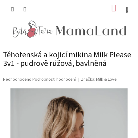
Přejít
NÁKUP
na
obsah
KOŠÍK
Těhotenská a kojicí mikina Milk Please
3v1 - pudrově růžová, bavlněná
Průměrné
Neohodnoceno
Podrobnosti hodnocení
Značka:
Milk & Love
hodnocení
produktu
je
0,0
z
5
hvězdiček.