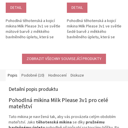
DETAIL
DETAIL
Pohodlná těhotenská a kojicí
Pohodlná těhotenská a kojicí
mikina Milk Please 3v1 ve světle
mikina Milk Please 3v1 ve světle
mátové barvě z měkkého
šedé barvě z měkkého
bavlněného úpletu, která se
bavlněného úpletu, která se
přizpůsobí bříšku i postavě po...
přizpůsobí bříšku i postavě po...
ZOBRAZIT VŠECHNY SOUVISEJÍCÍ PRODUKTY
Popis
Podobné (10)
Hodnocení
Diskuze
Detailní popis produktu
Pohodlná mikina Milk Please 3v1 pro celé
mateřství
Tato mikina je navržená tak, aby vás provázela celým obdobím
mateřství. Jako
těhotenská mikina
se díky
pružnému
bavlněnému úpletu
pohodlně přizpůsobí rostoucímu bříšku. Po