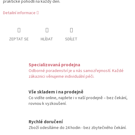
praktické pohodlí na každý den.
Detailní informace
ZEPTAT SE
HLÍDAT
SDÍLET
Specializovaná prodejna
Odborné poradenství je u nás samozřejmostí. Každé
zákaznici věnujeme individuální péči.
Vše skladem i na prodejně
Co vidíte online, najdete i v naší prodejně – bez čekání,
rovnou k vyzkoušení.
Rychlé doručení
Zboží odesíláme do 24 hodin - bez zbytečného čekání.