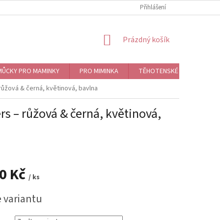
Přihlášení
NÁKUPNÍ
Prázdný košík
KOŠÍK
ŮCKY PRO MAMINKY
PRO MIMINKA
TĚHOTENSKÉ ROLNIČKY, BO
růžová & černá, květinová, bavlna
s – růžová & černá, květinová,
90 Kč
/ ks
e variantu