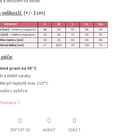
í a důrazem na detail.
 velikostí:
(+/- 1cm)
 péče:
mné praní na 30 °C
át a žehlit naruby
hlit při teplotě max. 110 °C
sušit v sušičce
informace
ZEPTAT SE
HLÍDAT
SDÍLET