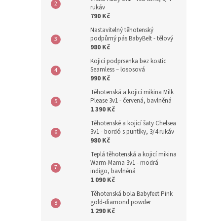
rukáv
790 Kč
Nastavitelný těhotenský
podpůrný pás BabyBelt - tělový
980 Kč
Kojicí podprsenka bez kostic
Seamless – lososová
990 Kč
Těhotenská a kojicí mikina Milk
Please 3v1 - červená, bavlněná
1 390 Kč
Těhotenské a kojicí šaty Chelsea
3v1 - bordó s puntíky, 3/4 rukáv
980 Kč
Teplá těhotenská a kojicí mikina
Warm-Mama 3v1 - modrá
indigo, bavlněná
1 090 Kč
Těhotenská bola Babyfeet Pink
gold-diamond powder
1 290 Kč