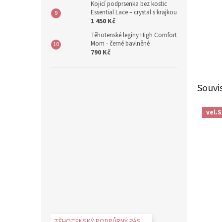
Kojicí podprsenka bez kostic
Essential Lace – crystal s krajkou
1 450 Kč
Těhotenské legíny High Comfort
Mom - černé bavlněné
790 Kč
Souvi
vel.S
TĚHOTENSKÝ PODPŮRNÝ PÁS