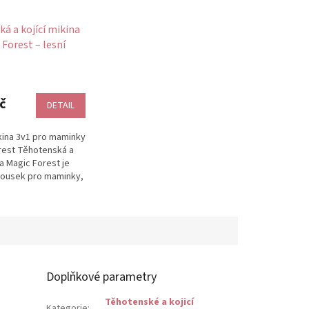
á a kojící mikina
 Forest – lesní
rná & modrá,
č
DETAIL
kina 3v1 pro maminky
rest Těhotenská a
na Magic Forest je
kousek pro maminky,
 získá na první...
Doplňkové parametry
Těhotenské a kojicí
Kategorie
: