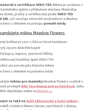
 materiál a certifikace OEKO-TEX:
Mikina je vyrobena z
avlněného úpletu s přídavkem elastanu. Materiál je
na dotek, pružný a certifikovaný podle
OEKO-TEX
d 100
, což zaručuje zdravotní nezávadnost a dlouhou
avrženo s ohledem na principy
pomalé módy
.
 zamilujete mikinu Meadow Flowers:
mný květinový vzor v růžovo-černé kombinaci
rytý zip pro diskrétní kojení
ční kapsy, kapuce, sportovní šňůrky
rtifikovaný bavlněný úplet OEKO-TEX
odná i po porodu jako klasická mikina
vrženo s ohledem na pomalou módu
ušejte
mikinu pro maminky
Meadow Flowers osobně v
enné prodejně
Bílá Tara MamaLand na Smíchově
, nebo
odlně objednejte online na
Bilatara.cz
.
vejte se také na
další těhotenské a kojicí mikiny
–
odelů z kolekce Mama L’amour, navržených s láskou,