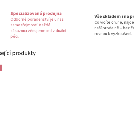
Specializovaná prodejna
Vše skladem i na p
Odborné poradenství je u nás
Co vidíte online, najde
samozřejmostí. Každé
naší prodejně – bez č
zákaznici věnujeme individuální
rovnou k vyzkoušení.
péči.
sející produkty