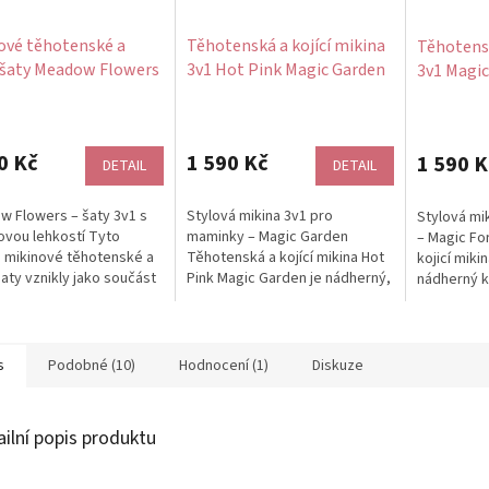
ové těhotenské a
Těhotenská a kojící mikina
Těhotensk
í šaty Meadow Flowers
3v1 Hot Pink Magic Garden
3v1 Magic
avlněné
– černá & magenta s
motiv, če
rné
květinami, bavlna
Průměrné
bavlna
cení
hodnocení
ktu
produktu
0 Kč
1 590 Kč
1 590 K
DETAIL
DETAIL
je
5,0
 Flowers – šaty 3v1 s
Stylová mikina 3v1 pro
Stylová mi
z
ovou lehkostí Tyto
maminky – Magic Garden
– Magic Fo
5
 mikinové těhotenské a
Těhotenská a kojící mikina Hot
kojicí miki
ček.
hvězdiček.
 šaty vznikly jako součást
Pink Magic Garden je nádherný,
nádherný 
e Mama L’amour,...
originální kousek, který si vás
který si vás
získá...
s
Podobné (10)
Hodnocení (1)
Diskuze
ailní popis produktu