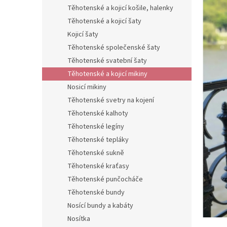
n
Těhotenské a kojicí košile, halenky
e
Těhotenské a kojicí šaty
l
Kojicí šaty
Těhotenské společenské šaty
Těhotenské svatební šaty
Těhotenské a kojicí mikiny
Nosicí mikiny
Těhotenské svetry na kojení
Těhotenské kalhoty
Těhotenské legíny
Těhotenské tepláky
Těhotenské sukně
Těhotenské kraťasy
Těhotenské punčocháče
Těhotenské bundy
Nosící bundy a kabáty
Nosítka