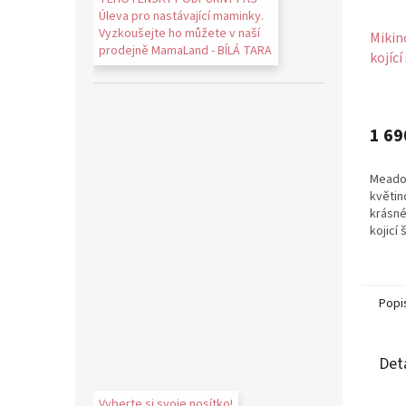
Úleva pro nastávající maminky.
Vyzkoušejte ho můžete v naší
Mikin
prodejně MamaLand - BÍLÁ TARA
kojíc
3v1 b
Průmě
hodno
produ
1 69
je
5,0
Meadow
z
květin
5
krásné
hvězdi
kojicí
kolekc
Popi
Det
Vyberte si svoje nosítko!