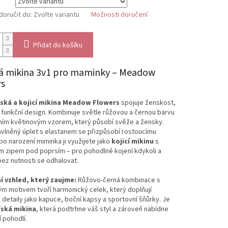
oručit do:
Zvolte variantu
Možnosti doručení
Přidat do košíku
á mikina 3v1 pro maminky – Meadow
rs
ská a kojicí mikina Meadow Flowers
spojuje
ženskost,
a
funkční
design.
Kombinuje světle růžovou a černou barvu
ním květinovým vzorem, který působí svěže a žensky.
vlněný úplet s elastanem se přizpůsobí rostoucímu
 po narození miminka ji využijete jako
kojicí mikinu
s
m zipem pod poprsím – pro pohodlné kojení kdykoli a
bez nutnosti se odhalovat.
í vzhled, který zaujme:
Růžovo-černá kombinace s
m motivem tvoří harmonický celek, který doplňují
 detaily jako kapuce, boční kapsy a sportovní šňůrky. Je
ská mikina
, která podtrhne váš styl a zároveň nabídne
 pohodlí.