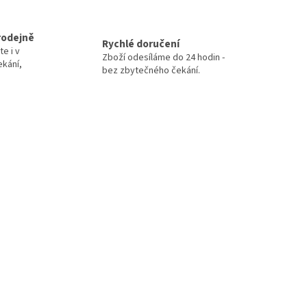
rodejně
Rychlé doručení
te i v
Zboží odesíláme do 24 hodin -
ekání,
bez zbytečného čekání.