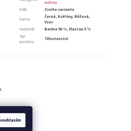
mikiny
EAN
:
Zvolte variantu
Černá, Květiny, Růžová,
barva
:
Vzor
materiál
:
Bavlna 95 %, Elastan 5 %
typ
Těhotenství
postavy
:
k
Souhlasím