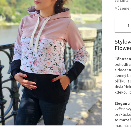
Varianta
Můžeme d
Stylov
Flowe
Těhoten
pohodlí
s decent
Jemný ba
bříšku, a
diskrétní
kdekoli, 
Elegantn
květinový
praktické
to
mateř
maximální