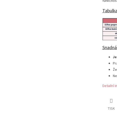
funkčnost
Tabulka
Snadná
Je
Pr
Že
Ne
Detailní 
TISK