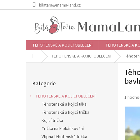
Přejít
bilatara@mama-land.cz
na
obsah
TĚHOTENSKÉ A KOJICÍ OBLEČENÍ
TĚHOTENSKÉ A KO
Domů
TĚHOTENSKÉ A KOJICÍ OBLEČENÍ
Těhotens
P
Těho
o
Přeskočit
s
bavl
Kategorie
kategorie
t
r
TĚHOTENSKÉ A KOJICÍ OBLEČENÍ
Průměr
1 hodno
a
hodnoce
Těhotenská a kojicí tílka
n
produkt
Těhotenská a kojicí trička
n
je
í
Kojicí trička
5,0
p
z
Trička na klokánkování
5
a
Vtipná těhotenská trička
hvězdič