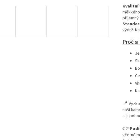
Kvalitní
měkkého b
příjemný 
Standar
výdrž. N
Proč si
Je
Sk
Bo
Ce
Vh
Na
📍
Vyzko
naší kam
si ji poh
👉
Podí
včetně m