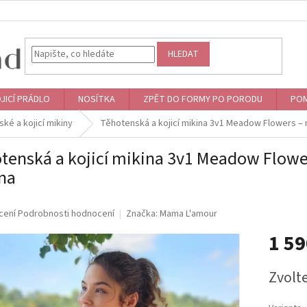
HLEDAT
JICÍ PRÁDLO
NOSÍTKA
ZPĚT DO FORMY PO PORODU
POM
ké a kojicí mikiny
Těhotenská a kojicí mikina 3v1 Meadow Flowers – 
tenská a kojicí mikina 3v1 Meadow Flower
na
né
cení
Podrobnosti hodnocení
Značka:
Mama L'amour
ní
1 5
u
Měrná
Zvolt
cena:
ek.