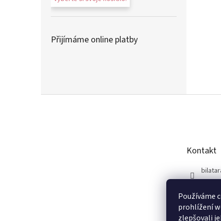
Přijímáme online platby
Z
á
p
a
t
Kontakt
í
bilatar
+420 7
Používáme c
prohlížení w
zlepšovali j