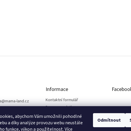
Informace
Faceboo
Kontaktní formulář
a
@
mama-land.cz
Doprava a platba
25 719 759
Obchodní podmínky
ookies, abychom Vám umožnili pohodlné
Odmítnout
Ochrana osobních údajů
ebu a díky analýze provozu webu neustále
eho funkce, výkon a použitelnost.
Více
Reklamace a vrácení zboží