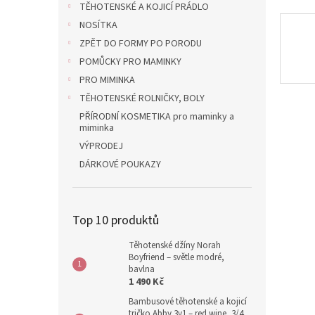
TĚHOTENSKÉ A KOJICÍ PRÁDLO
NOSÍTKA
ZPĚT DO FORMY PO PORODU
POMŮCKY PRO MAMINKY
PRO MIMINKA
TĚHOTENSKÉ ROLNIČKY, BOLY
PŘÍRODNÍ KOSMETIKA pro maminky a
miminka
VÝPRODEJ
DÁRKOVÉ POUKAZY
Top 10 produktů
Těhotenské džíny Norah
Boyfriend – světle modré,
bavlna
1 490 Kč
Bambusové těhotenské a kojicí
tričko Abby 3v1 – red wine, 3/4