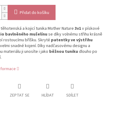
Přidat do košíku
 těhotenská a kojicí tunika Mother Nature
3v1
v pískové
io bavlněného mušelínu
se díky volnému střihu krásně
í rostoucímu bříšku. Skryté
patentky ve výstřihu
 velmi snadné kojení. Díky nadčasovému designu a
u materiálu ji unosíte i jako
běžnou tuniku
dlouho po
.
informace
ZEPTAT SE
HLÍDAT
SDÍLET