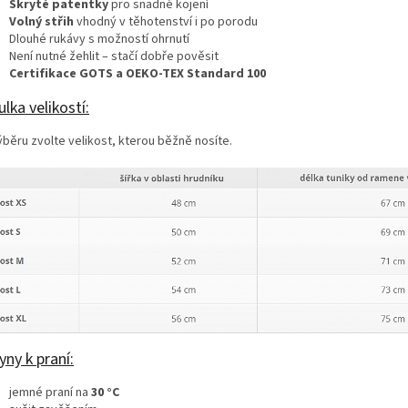
Skryté patentky
pro snadné kojení
Volný střih
vhodný v těhotenství i po porodu
Dlouhé rukávy s možností ohrnutí
Není nutné žehlit – stačí dobře pověsit
Certifikace GOTS a OEKO‑TEX Standard 100
lka velikostí:
ýběru zvolte velikost, kterou běžně nosíte.
ny k praní:
jemné praní na
30 °C