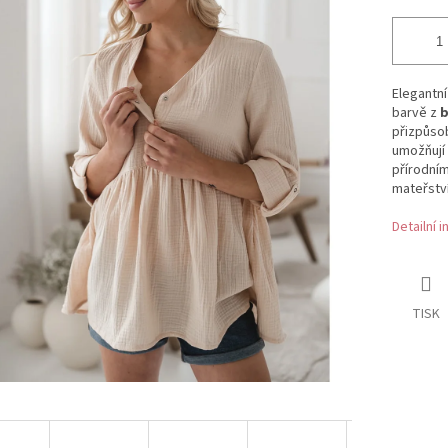
Elegantní
barvě z
b
přizpůsob
umožňují
přírodním
mateřství
Detailní 
TISK