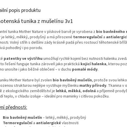
ailní popis produktu
otenská tunika z mušelínu 3v1
antní tunika Mother Nature v pískové barvě je vyrobena z
bio bavlněného 
ý je lehký, měkký, prodyšný a má přirozené
termoregulační
a
antialergi
nosti. Volný střih s delšími zády krásně padá přes rostoucí těhotenské bříš
ává pohodlný i po porodu.
té
patentky ve výstřihu
umožňují rychlé kojení bez nutnosti halenku zveda
to řešení funguje tunika zároveň jako praktická
kojicí halenka
, kterou poz
no unosíte i jako běžné oblečení – v duchu
pomalé módy
.
tuniku Mother Nature byl zvolen
bio bavlněný mušelín
, protože svou lehk
irozenou strukturou nejlépe vystihuje myšlenku
matky přírody
. Tkanina v
ě z ekologického zemědělství je
lehká
,
měkká
,
odolná
a příjemně prodyš
í teplo, v chladu izoluje – ideální pro maminky i citlivou pokožku.
ní přednosti:
Bio bavlněný mušelín
– lehký, měkký, prodyšný
Termoregulační
a
antialergické
vlastnosti