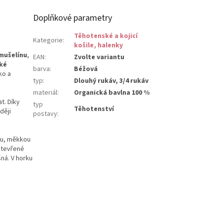
Doplňkové parametry
Těhotenské a kojicí
Kategorie
:
košile, halenky
mušelínu
,
EAN
:
Zvolte variantu
cké
barva
:
Béžová
ko a
typ
:
Dlouhý rukáv, 3/4 rukáv
materiál
:
Organická bavlna 100 %
t. Díky
typ
Těhotenství
ději
postavy
:
ou, měkkou
 otevřené
ná. V horku