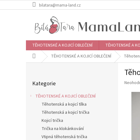
Přejít
bilatara@mama-land.cz
na
obsah
TĚHOTENSKÉ A KOJICÍ OBLEČENÍ
TĚHOTENSKÉ A KO
Domů
TĚHOTENSKÉ A KOJICÍ OBLEČENÍ
Těhotens
P
Těho
o
Přeskočit
s
Průměr
Kategorie
Neohod
kategorie
t
hodnoce
r
produkt
TĚHOTENSKÉ A KOJICÍ OBLEČENÍ
a
je
Těhotenská a kojicí tílka
n
0,0
z
Těhotenská a kojicí trička
n
5
í
Kojicí trička
hvězdič
p
Trička na klokánkování
a
Vtipná těhotenská trička