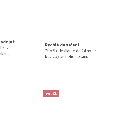
rodejně
Rychlé doručení
te i v
Zboží odesíláme do 24 hodin -
ekání,
bez zbytečného čekání.
vel.XL