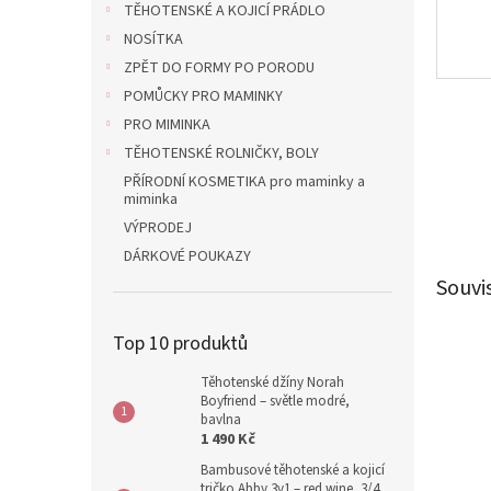
TĚHOTENSKÉ A KOJICÍ PRÁDLO
NOSÍTKA
ZPĚT DO FORMY PO PORODU
POMŮCKY PRO MAMINKY
PRO MIMINKA
TĚHOTENSKÉ ROLNIČKY, BOLY
PŘÍRODNÍ KOSMETIKA pro maminky a
miminka
VÝPRODEJ
DÁRKOVÉ POUKAZY
Souvi
Top 10 produktů
Těhotenské džíny Norah
Boyfriend – světle modré,
bavlna
1 490 Kč
Bambusové těhotenské a kojicí
tričko Abby 3v1 – red wine, 3/4