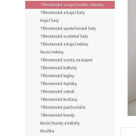
n
Těhotenské a kojicí košile, halenky
e
Těhotenské a kojicí šaty
l
Kojicí šaty
Těhotenské společenské šaty
Těhotenské svatební šaty
Těhotenské a kojicí mikiny
Nosicí mikiny
Těhotenské svetry na kojení
Těhotenské kalhoty
Těhotenské legíny
Těhotenské tepláky
Těhotenské sukně
Těhotenské kraťasy
Těhotenské punčocháče
Těhotenské bundy
Nosící bundy a kabáty
Nosítka