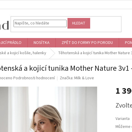
HLEDAT
JICÍ PRÁDLO
NOSÍTKA
ZPĚT DO FORMY PO PORODU
POM
ké a kojicí košile, halenky
Těhotenská a kojicí tunika Mother Nature 
tenská a kojicí tunika Mother Nature 3v1 
né
noceno
Podrobnosti hodnocení
Značka:
Milk & Love
ní
1 3
u
Měrná
Zvolt
cena:
ek.
Varianta
Můžeme d