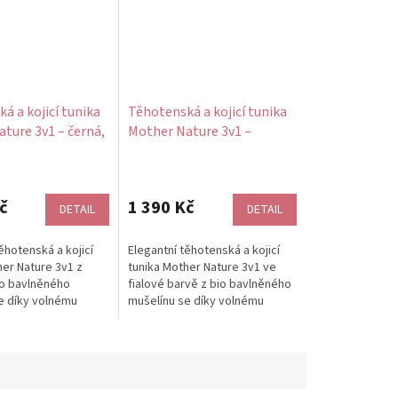
á a kojicí tunika
Těhotenská a kojicí tunika
ture 3v1 – černá,
Mother Nature 3v1 –
ín
fialová, bio mušelín
č
1 390 Kč
DETAIL
DETAIL
ěhotenská a kojicí
Elegantní těhotenská a kojicí
her Nature 3v1 z
tunika Mother Nature 3v1 ve
o bavlněného
fialové barvě z bio bavlněného
e díky volnému
mušelínu se díky volnému
ně přizpůsobí
střihu krásně...
..