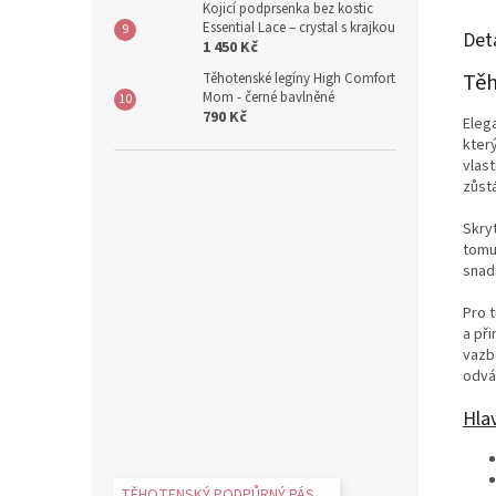
Kojicí podprsenka bez kostic
Essential Lace – crystal s krajkou
Det
1 450 Kč
Těh
Těhotenské legíny High Comfort
Mom - černé bavlněné
790 Kč
Eleg
kter
vlast
zůst
Skry
tomu
snad
Pro 
a př
vazb
odvád
Hlav
TĚHOTENSKÝ PODPŮRNÝ PÁS