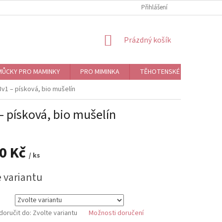
Přihlášení
NÁKUPNÍ
Prázdný košík
KOŠÍK
ŮCKY PRO MAMINKY
PRO MIMINKA
TĚHOTENSKÉ ROLNIČKY, BO
3v1 – písková, bio mušelín
– písková, bio mušelín
90 Kč
/ ks
e variantu
oručit do:
Zvolte variantu
Možnosti doručení