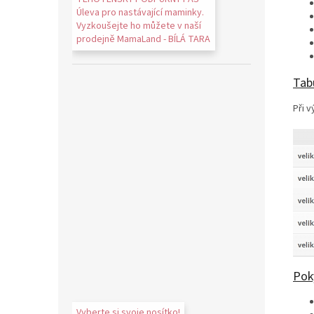
Úleva pro nastávající maminky.
Vyzkoušejte ho můžete v naší
prodejně MamaLand - BÍLÁ TARA
Tabu
Při v
Poky
Vyberte si svoje nosítko!