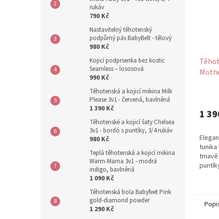
rukáv
790 Kč
Nastavitelný těhotenský
podpůrný pás BabyBelt - tělový
980 Kč
Kojicí podprsenka bez kostic
Těhot
Seamless – lososová
Mothe
990 Kč
žlutá
Těhotenská a kojicí mikina Milk
Please 3v1 - červená, bavlněná
1 390 Kč
1 39
Těhotenské a kojicí šaty Chelsea
3v1 - bordó s puntíky, 3/4 rukáv
Elegan
980 Kč
tunika
Teplá těhotenská a kojicí mikina
tmavě 
Warm-Mama 3v1 - modrá
puntík
indigo, bavlněná
prodyš
1 090 Kč
Těhotenská bola Babyfeet Pink
gold-diamond powder
Popi
1 290 Kč