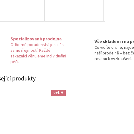
Specializovaná prodejna
Vše skladem i na p
Odborné poradenství je u nás
Co vidíte online, najde
samozřejmostí. Každé
naší prodejně – bez č
zákaznici věnujeme individuální
rovnou k vyzkoušení.
péči.
sející produkty
vel.M