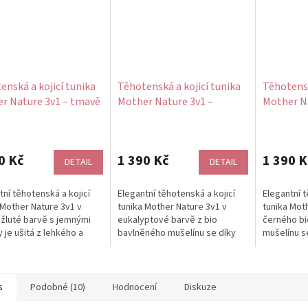
enská a kojicí tunika
Těhotenská a kojicí tunika
Těhotensk
r Nature 3v1 – tmavě
Mother Nature 3v1 –
Mother Na
 s puntíky, bio mušelín
eukalypt, bio mušelín
bio mušel
0 Kč
1 390 Kč
1 390 K
DETAIL
DETAIL
tní těhotenská a kojicí
Elegantní těhotenská a kojicí
Elegantní t
 Mother Nature 3v1 v
tunika Mother Nature 3v1 v
tunika Mot
žluté barvě s jemnými
eukalyptové barvě z bio
černého bi
y je ušitá z lehkého a
bavlněného mušelínu se díky
mušelínu s
ného bio bavlněného...
volnému střihu krásně
střihu krás
přizpůsobí...
rostoucímu.
s
Podobné (10)
Hodnocení
Diskuze