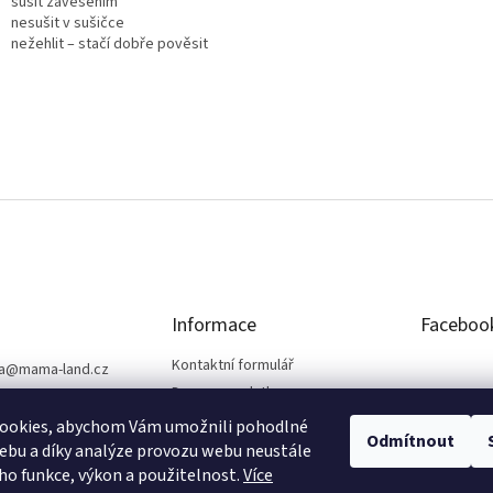
sušit zavěšením
nesušit v sušičce
nežehlit – stačí dobře pověsit
Informace
Faceboo
Kontaktní formulář
a
@
mama-land.cz
Doprava a platba
25 719 759
Obchodní podmínky
ookies, abychom Vám umožnili pohodlné
Odmítnout
Ochrana osobních údajů
ebu a díky analýze provozu webu neustále
eho funkce, výkon a použitelnost.
Více
Reklamace a vrácení zboží