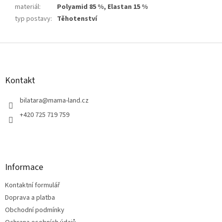
materiál
:
Polyamid 85 %, Elastan 15 %
typ postavy
:
Těhotenství
Z
á
p
a
Kontakt
t
í
bilatara
@
mama-land.cz
+420 725 719 759
Informace
Kontaktní formulář
Doprava a platba
Obchodní podmínky