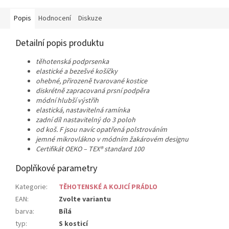
Popis
Hodnocení
Diskuze
Detailní popis produktu
těhotenská podprsenka
elastické a bezešvé košíčky
ohebné, přirozeně tvarované kostice
diskrétně
zapracovaná prsní podpěra
módní hlubší výstřih
elastická, nastavitelná ramínka
zadní díl nastavitelný do 3 poloh
od koš. F jsou navíc opatřená polstrováním
jemné mikrovlákno
v módním žakárovém designu
Certifikát OEKO – TEX® standard 100
Doplňkové parametry
Kategorie
:
TĚHOTENSKÉ A KOJICÍ PRÁDLO
EAN
:
Zvolte variantu
barva
:
Bílá
typ
:
S kosticí