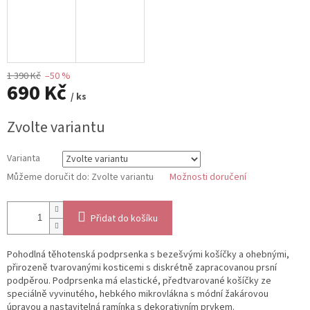
1 390 Kč
–50 %
690 Kč
/ ks
Měrná
Zvolte variantu
cena:
Varianta
Můžeme doručit do:
Zvolte variantu
Možnosti doručení
Přidat do košíku
Pohodlná těhotenská podprsenka s bezešvými košíčky a ohebnými,
přirozeně tvarovanými kosticemi s diskrétně zapracovanou prsní
podpěrou. Podprsenka má elastické, předtvarované košíčky ze
speciálně vyvinutého, hebkého mikrovlákna s módní žakárovou
úpravou a nastavitelná ramínka s dekorativním prvkem.