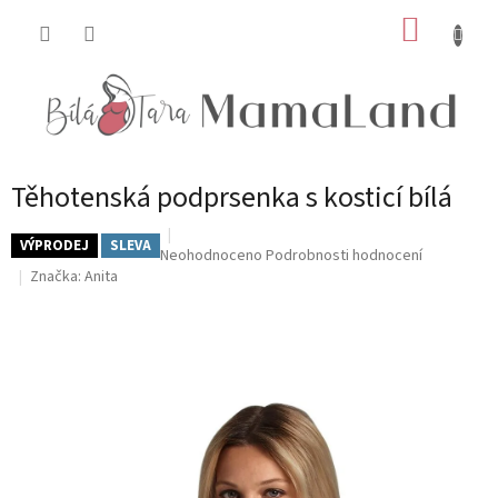
Přejít
NÁKUP
na
obsah
KOŠÍK
Těhotenská podprsenka s kosticí bílá
VÝPRODEJ
SLEVA
Průměrné
Neohodnoceno
Podrobnosti hodnocení
hodnocení
Značka:
Anita
produktu
je
0,0
z
5
hvězdiček.