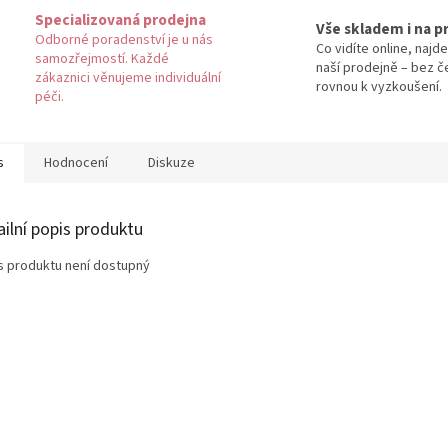
Specializovaná prodejna
Vše skladem i na p
Odborné poradenství je u nás
Co vidíte online, najde
samozřejmostí. Každé
naší prodejně – bez č
zákaznici věnujeme individuální
rovnou k vyzkoušení.
péči.
s
Hodnocení
Diskuze
ailní popis produktu
s produktu není dostupný