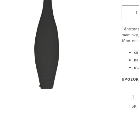
Těhotens
maminky, 
těhotenst
ší
na
ut
UPOZORN
TISK