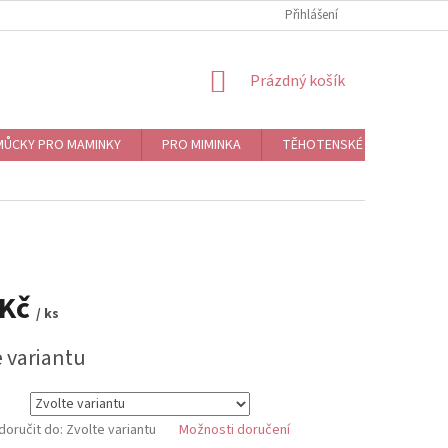
Přihlášení
NÁKUPNÍ
Prázdný košík
KOŠÍK
ŮCKY PRO MAMINKY
PRO MIMINKA
TĚHOTENSKÉ ROLNIČKY, BO
 Kč
/ ks
e variantu
oručit do:
Zvolte variantu
Možnosti doručení