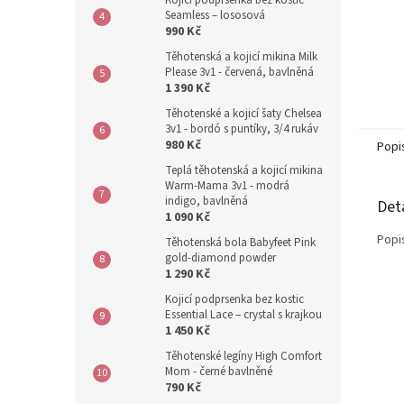
Kojicí podprsenka bez kostic
Seamless – lososová
990 Kč
Těhotenská a kojicí mikina Milk
Please 3v1 - červená, bavlněná
1 390 Kč
Těhotenské a kojicí šaty Chelsea
3v1 - bordó s puntíky, 3/4 rukáv
980 Kč
Popi
Teplá těhotenská a kojicí mikina
Warm-Mama 3v1 - modrá
indigo, bavlněná
Det
1 090 Kč
Popi
Těhotenská bola Babyfeet Pink
gold-diamond powder
1 290 Kč
Kojicí podprsenka bez kostic
Essential Lace – crystal s krajkou
1 450 Kč
Těhotenské legíny High Comfort
Mom - černé bavlněné
790 Kč