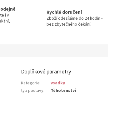
rodejně
Rychlé doručení
te i v
Zboží odesíláme do 24 hodin -
ekání,
bez zbytečného čekání.
Doplňkové parametry
Kategorie
:
vsadky
typ postavy
:
Těhotenství