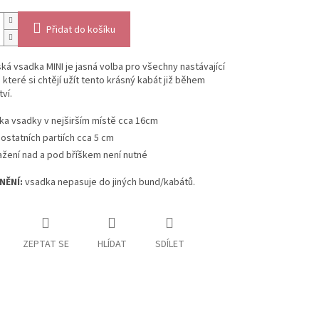
Přidat do košíku
ká vsadka MINI je
jasná volba pro všechny nastávající
které si chtějí užít tento krásný kabát již během
ví.
řka vsadky v nejširším místě cca 16cm
 ostatních partiích cca 5 cm
ažení nad a pod bříškem není nutné
ĚNÍ:
vsadka nepasuje do jiných bund/kabátů.
ZEPTAT SE
HLÍDAT
SDÍLET