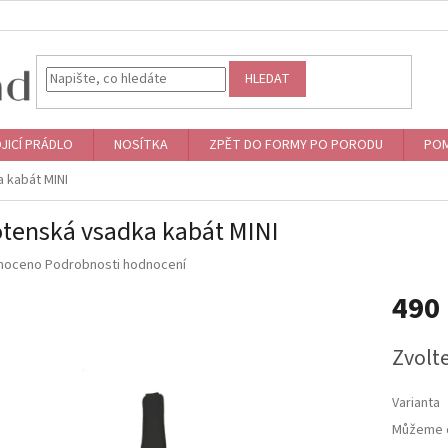
HLEDAT
JICÍ PRÁDLO
NOSÍTKA
ZPĚT DO FORMY PO PORODU
POM
 kabát MINI
tenská vsadka kabát MINI
né
noceno
Podrobnosti hodnocení
ní
490
u
Měrná
Zvolt
cena:
ek.
Varianta
Můžeme d