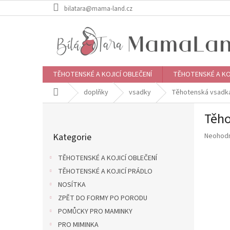
Přejít
bilatara@mama-land.cz
na
obsah
TĚHOTENSKÉ A KOJICÍ OBLEČENÍ
TĚHOTENSKÉ A KO
Domů
doplňky
vsadky
Těhotenská vsadka
P
Těho
o
Přeskočit
s
Průměr
Kategorie
Neohod
kategorie
t
hodnoce
r
produkt
TĚHOTENSKÉ A KOJICÍ OBLEČENÍ
a
je
TĚHOTENSKÉ A KOJICÍ PRÁDLO
n
0,0
z
NOSÍTKA
n
5
í
ZPĚT DO FORMY PO PORODU
hvězdič
p
POMŮCKY PRO MAMINKY
a
PRO MIMINKA