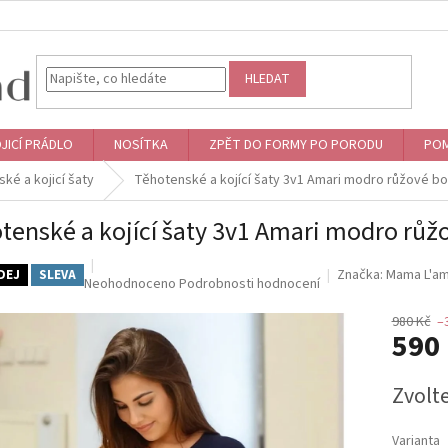
HLEDAT
JICÍ PRÁDLO
NOSÍTKA
ZPĚT DO FORMY PO PORODU
POM
ké a kojicí šaty
Těhotenské a kojící šaty 3v1 Amari modro růžové b
tenské a kojící šaty 3v1 Amari modro rů
Značka:
Mama L'a
DEJ
SLEVA
Průměrné
Neohodnoceno
Podrobnosti hodnocení
hodnocení
produktu
980 Kč
–
590
je
0,0
z
Měrná
Zvolt
5
cena:
hvězdiček.
Varianta