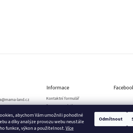
Informace
Faceboo
Kontaktní formulář
a
@
mama-land.cz
Doprava a platba
25 719 759
Obchodní podmínky
ookies, abychom Vám umožnili pohodlné
Odmítnout
Ochrana osobních údajů
ebu a díky analýze provozu webu neustále
eho funkce, výkon a použitelnost.
Více
Reklamace a vrácení zboží