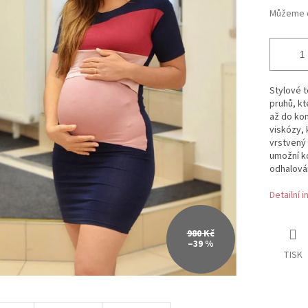
Můžeme d
Stylové t
pruhů, kt
až do kon
viskózy, 
vrstvený
umožní ko
odhalován
Detailní 
980 Kč
–39 %
TISK