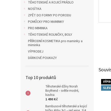
TĚHOTENSKÉ A KOJICÍ PRÁDLO
NOSÍTKA
ZPĚT DO FORMY PO PORODU
POMŮCKY PRO MAMINKY
PRO MIMINKA
TĚHOTENSKÉ ROLNIČKY, BOLY
PŘÍRODNÍ KOSMETIKA pro maminky a
miminka
VÝPRODEJ
DÁRKOVÉ POUKAZY
Souvi
Top 10 produktů
VÝPR
Těhotenské džíny Norah
SLEV
Boyfriend – světle modré,
bavlna
1 490 Kč
Bambusové těhotenské a kojicí
tričko Abby 3v1 – red wine, 3/4