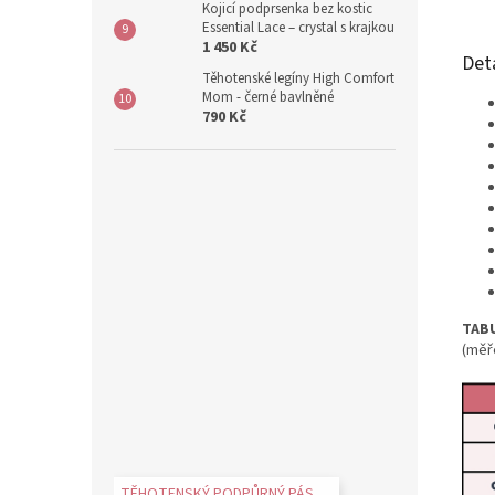
Kojicí podprsenka bez kostic
Essential Lace – crystal s krajkou
1 450 Kč
Det
Těhotenské legíny High Comfort
Mom - černé bavlněné
790 Kč
TABU
(měř
TĚHOTENSKÝ PODPŮRNÝ PÁS