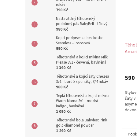
rukáv
790 Kč
Nastavitelný těhotenský
podpůrný pás BabyBelt - tělový
980 Kč
Kojicí podprsenka bez kostic
Seamless – lososová
Těhot
990 Kč
Amari
Těhotenská a kojicí mikina Milk
asyme
Please 3v1 - červená, bavlněná
1 390 Kč
590 
Těhotenské a kojicí šaty Chelsea
3v1 - bordó s puntíky, 3/4 rukáv
980 Kč
Stylov
Teplá těhotenská a kojicí mikina
šaty v
Warm-Mama 3v1 - modrá
asymet
indigo, bavlněná
dokona
1 090 Kč
rostou
Těhotenská bola Babyfeet Pink
až do 
gold-diamond powder
1 290 Kč
Popi