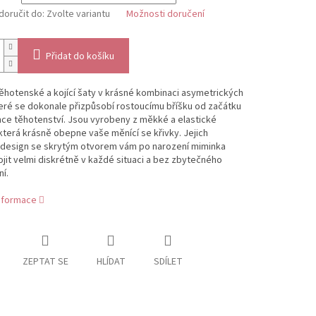
oručit do:
Zvolte variantu
Možnosti doručení
Přidat do košíku
ěhotenské a kojící šaty v krásné kombinaci asymetrických
eré se dokonale přizpůsobí rostoucímu bříšku od začátku
ce těhotenství. Jsou vyrobeny z měkké a elastické
která krásně obepne vaše měnící se křivky. Jejich
 design se skrytým otvorem vám po narození miminka
jit velmi diskrétně v každé situaci a bez zbytečného
í.
informace
ZEPTAT SE
HLÍDAT
SDÍLET