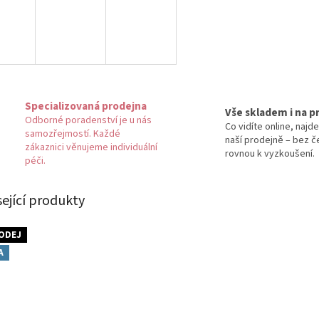
Specializovaná prodejna
Vše skladem i na p
Odborné poradenství je u nás
Co vidíte online, najde
samozřejmostí. Každé
naší prodejně – bez č
zákaznici věnujeme individuální
rovnou k vyzkoušení.
péči.
sející produkty
ODEJ
A