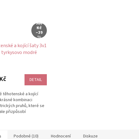
980
Kč
–39
%
enské a kojící šaty 3v1
 tyrkysovo modré
trické
Kč
DETAIL
é těhotenské a kojící
 krásné kombinaci
rických pruhů, které se
le přizpůsobí
címu bříšku od začátku
konce...
s
Podobné (10)
Hodnocení
Diskuze