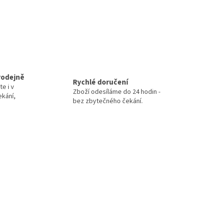
rodejně
Rychlé doručení
te i v
Zboží odesíláme do 24 hodin -
ekání,
bez zbytečného čekání.