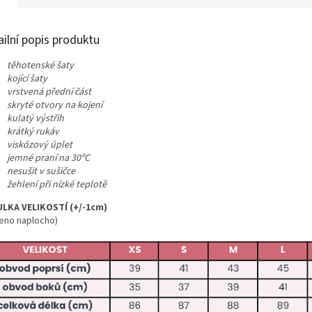
ailní popis produktu
těhotenské šaty
kojící šaty
vrstvená přední část
skryté otvory na kojení
kulatý výstřih
krátký rukáv
viskózový úplet
jemné praní na 30ºC
nesušit v sušičce
žehlení při nízké teplotě
LKA VELIKOSTÍ (+/-1cm)
eno naplocho)