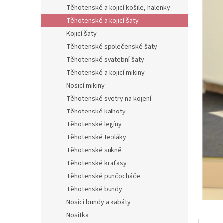
n
Těhotenské a kojicí košile, halenky
e
Těhotenské a kojicí šaty
l
Kojicí šaty
Těhotenské společenské šaty
Těhotenské svatební šaty
Těhotenské a kojicí mikiny
Nosicí mikiny
Těhotenské svetry na kojení
Těhotenské kalhoty
Těhotenské legíny
Těhotenské tepláky
Těhotenské sukně
Těhotenské kraťasy
Těhotenské punčocháče
Těhotenské bundy
Nosící bundy a kabáty
Nosítka