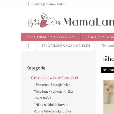
Přejít
bilatara@mama-land.cz
na
obsah
TĚHOTENSKÉ A KOJICÍ OBLEČENÍ
TĚHOTENSKÉ A KO
Domů
TĚHOTENSKÉ A KOJICÍ OBLEČENÍ
Těhotens
P
Těho
o
Přeskočit
s
Kategorie
kategorie
t
VÝPRO
r
TĚHOTENSKÉ A KOJICÍ OBLEČENÍ
a
Těhotenská a kojicí tílka
n
Těhotenská a kojicí trička
n
í
Kojicí trička
p
Trička na klokánkování
a
Vtipná těhotenská trička