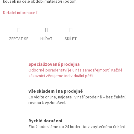
kousek na celé období mateřství i potom.
Detailní informace
ZEPTAT SE
HLÍDAT
SDÍLET
Specializovaná prodejna
Odborné poradenství je u nás samozřejmostí. Každé
zákaznici věnujeme individuální péči.
Vše skladem i na prodejně
Co vidíte online, najdete i v naší prodejně – bez čekání,
rovnou k vyzkoušení.
Rychlé doručení
Zboží odesíláme do 24 hodin - bez zbytečného čekání.