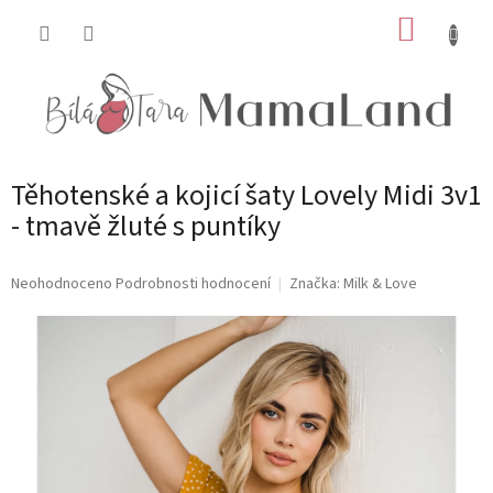
Přejít
NÁKUP
na
obsah
KOŠÍK
Těhotenské a kojicí šaty Lovely Midi 3v1
- tmavě žluté s puntíky
Průměrné
Neohodnoceno
Podrobnosti hodnocení
Značka:
Milk & Love
hodnocení
produktu
je
0,0
z
5
hvězdiček.