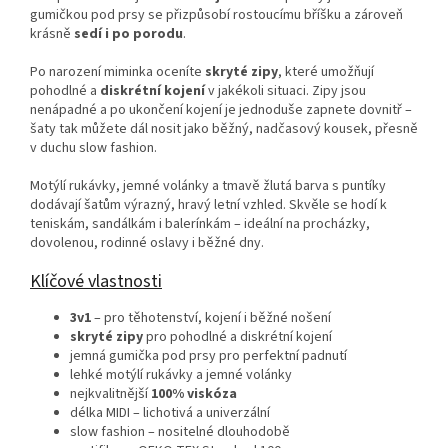
gumičkou pod prsy se přizpůsobí rostoucímu bříšku a zároveň
krásně
sedí i po porodu
.
Po narození miminka oceníte
skryté zipy
, které umožňují
pohodlné a
diskrétní kojení
v jakékoli situaci. Zipy jsou
nenápadné a po ukončení kojení je jednoduše zapnete dovnitř –
šaty tak můžete dál nosit jako běžný, nadčasový kousek, přesně
v duchu slow fashion.
Motýlí rukávky, jemné volánky a tmavě žlutá barva s puntíky
dodávají šatům výrazný, hravý letní vzhled. Skvěle se hodí k
teniskám, sandálkám i balerínkám – ideální na procházky,
dovolenou, rodinné oslavy i běžné dny.
Klíčové vlastnosti
3v1
– pro těhotenství, kojení i běžné nošení
skryté zipy
pro pohodlné a diskrétní kojení
jemná gumička pod prsy pro perfektní padnutí
lehké motýlí rukávky a jemné volánky
nejkvalitnější
100% viskóza
délka MIDI – lichotivá a univerzální
slow fashion – nositelné dlouhodobě