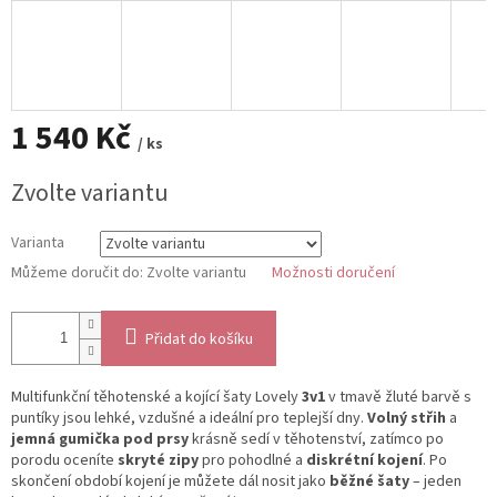
1 540 Kč
/ ks
Měrná
Zvolte variantu
cena:
Varianta
Můžeme doručit do:
Zvolte variantu
Možnosti doručení
Přidat do košíku
Multifunkční těhotenské a kojící šaty Lovely
3v1
v tmavě žluté barvě s
puntíky jsou lehké, vzdušné a ideální pro teplejší dny.
Volný střih
a
jemná gumička pod prsy
krásně sedí v těhotenství, zatímco po
porodu oceníte
skryté zipy
pro pohodlné a
diskrétní kojení
. Po
skončení období kojení je můžete dál nosit jako
běžné šaty
– jeden