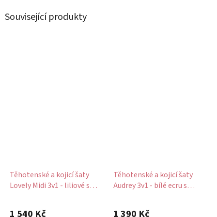
Související produkty
Těhotenské a kojicí šaty
Těhotenské a kojicí šaty
Lovely Midi 3v1 - liliové s
Audrey 3v1 - bílé ecru s
puntíky
kvítky
1 540 Kč
1 390 Kč