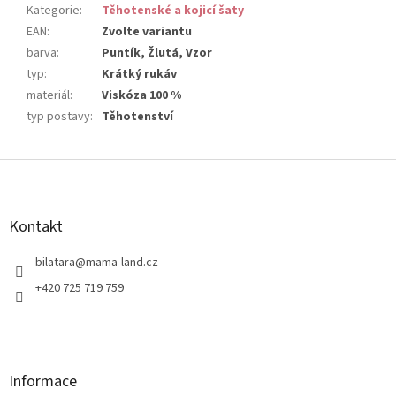
Kategorie
:
Těhotenské a kojicí šaty
EAN
:
Zvolte variantu
barva
:
Puntík, Žlutá, Vzor
typ
:
Krátký rukáv
materiál
:
Viskóza 100 %
typ postavy
:
Těhotenství
Z
á
p
a
Kontakt
t
í
bilatara
@
mama-land.cz
+420 725 719 759
Informace