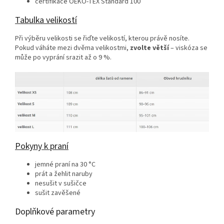
certifikace OEKO‑TEX Standard 100
Tabulka velikostí
Při výběru velikosti se řiďte velikostí, kterou právě nosíte.
Pokud váháte mezi dvěma velikostmi,
zvolte větší
– viskóza se
může po vyprání srazit až o 9 %.
Pokyny k praní
jemné praní na 30 °C
prát a žehlit naruby
nesušit v sušičce
sušit zavěšené
Doplňkové parametry