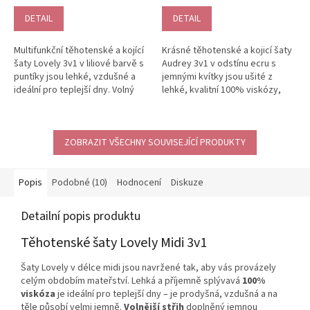
DETAIL
DETAIL
Multifunkční těhotenské a kojící
Krásné těhotenské a kojicí šaty
šaty Lovely 3v1 v liliové barvě s
Audrey 3v1 v odstínu ecru s
puntíky jsou lehké, vzdušné a
jemnými kvítky jsou ušité z
ideální pro teplejší dny. Volný
lehké, kvalitní 100% viskózy,
střih a jemná...
která krásně splývá a je...
ZOBRAZIT VŠECHNY SOUVISEJÍCÍ PRODUKTY
Popis
Podobné (10)
Hodnocení
Diskuze
Detailní popis produktu
Těhotenské šaty Lovely Midi 3v1
Šaty Lovely v délce midi jsou navržené tak, aby vás provázely
celým obdobím mateřství. Lehká a příjemně splývavá
100%
viskóza
je ideální pro teplejší dny – je prodyšná, vzdušná a na
těle působí velmi jemně.
Volnější střih
doplněný jemnou