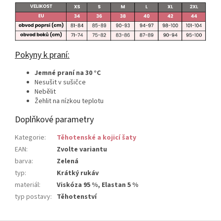
Pokyny k praní:
Jemné praní na 30 °C
Nesušit v sušičce
Nebělit
Žehlit na nízkou teplotu
Doplňkové parametry
Kategorie
:
Těhotenské a kojicí šaty
EAN
:
Zvolte variantu
barva
:
Zelená
typ
:
Krátký rukáv
materiál
:
Viskóza 95 %, Elastan 5 %
typ postavy
:
Těhotenství