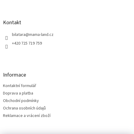
Z
á
p
a
Kontakt
t
í
bilatara
@
mama-land.cz
+420 725 719 759
Informace
Kontaktní formulář
Doprava a platba
Obchodní podmínky
Ochrana osobních údajů
Reklamace a vrácení zboží