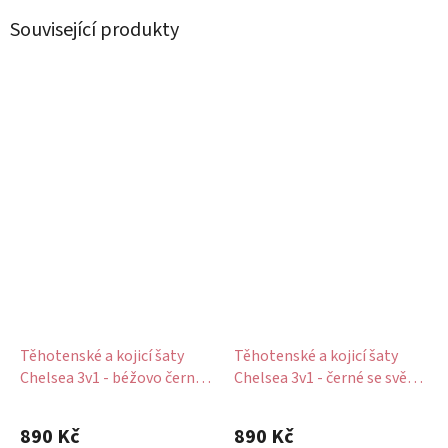
Související produkty
Těhotenské a kojicí šaty
Těhotenské a kojicí šaty
Chelsea 3v1 - béžovo černé
Chelsea 3v1 - černé se světle
květy
modrými puntíky
Průměrné
hodnocení
890 Kč
890 Kč
produktu