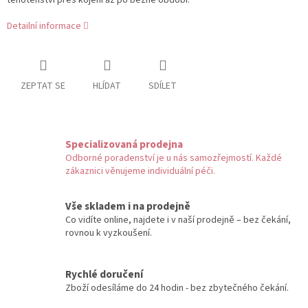
Detailní informace
ZEPTAT SE
HLÍDAT
SDÍLET
Specializovaná prodejna
Odborné poradenství je u nás samozřejmostí. Každé
zákaznici věnujeme individuální péči.
Vše skladem i na prodejně
Co vidíte online, najdete i v naší prodejně – bez čekání,
rovnou k vyzkoušení.
Rychlé doručení
Zboží odesíláme do 24 hodin - bez zbytečného čekání.