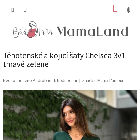
Přejít
NÁKUP
na
obsah
KOŠÍK
Těhotenské a kojicí šaty Chelsea 3v1 -
tmavě zelené
Průměrné
Neohodnoceno
Podrobnosti hodnocení
Značka:
Mama L'amour
hodnocení
produktu
je
0,0
z
5
hvězdiček.