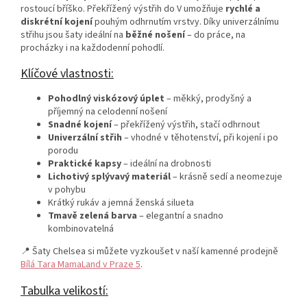
rostoucí bříško. Překřížený výstřih do V umožňuje
rychlé a
diskrétní kojení
pouhým odhrnutím vrstvy. Díky univerzálnímu
střihu jsou šaty ideální na
běžné nošení
– do práce, na
procházky i na každodenní pohodlí.
Klíčové vlastnosti:
Pohodlný viskózový úplet
– měkký, prodyšný a
příjemný na celodenní nošení
Snadné kojení
– překřížený výstřih, stačí odhrnout
Univerzální střih
– vhodné v těhotenství, při kojení i po
porodu
Praktické kapsy
– ideální na drobnosti
Lichotivý splývavý materiál
– krásně sedí a neomezuje
v pohybu
Krátký rukáv a jemná ženská silueta
Tmavě zelená barva
– elegantní a snadno
kombinovatelná
📍 Šaty Chelsea si můžete vyzkoušet v naší kamenné prodejně
Bílá Tara MamaLand v Praze 5
.
Tabulka velikostí: