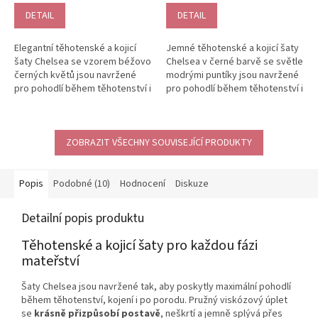
je
DETAIL
DETAIL
5,0
z
Elegantní těhotenské a kojicí
Jemné těhotenské a kojicí šaty
5
šaty Chelsea se vzorem béžovo
Chelsea v černé barvě se světle
hvězdiček.
černých květů jsou navržené
modrými puntíky jsou navržené
pro pohodlí během těhotenství i
pro pohodlí během těhotenství i
po porodu. Měkký viskózový...
po porodu. Měkký...
ZOBRAZIT VŠECHNY SOUVISEJÍCÍ PRODUKTY
Popis
Podobné (10)
Hodnocení
Diskuze
Detailní popis produktu
Těhotenské a kojicí šaty pro každou fázi
mateřství
Šaty Chelsea jsou navržené tak, aby poskytly maximální pohodlí
během těhotenství, kojení i po porodu. Pružný viskózový úplet
se
krásně přizpůsobí postavě
, neškrtí a jemně splývá přes