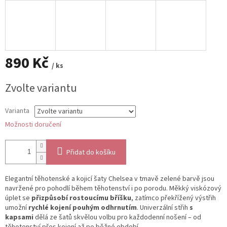
890 Kč
/ ks
Měrná
Zvolte variantu
cena:
Varianta
Možnosti doručení
Přidat do košíku
Elegantní těhotenské a kojicí šaty Chelsea v tmavě zelené barvě jsou
navržené pro pohodlí během těhotenství i po porodu. Měkký viskózový
úplet se
přizpůsobí rostoucímu bříšku
, zatímco překřížený výstřih
umožní
rychlé kojení pouhým odhrnutím
. Univerzální střih
s
kapsami
dělá ze šatů skvělou volbu pro každodenní nošení – od
těhotenství přes kojení až po běžné období.