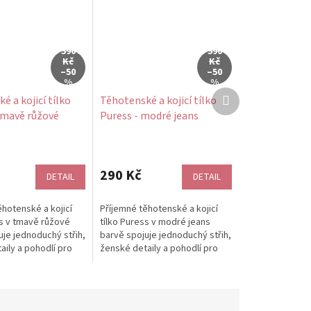
590
590
Kč
Kč
–50
–50
%
%
Další
é a kojicí tílko
Těhotenské a kojicí tílko
produkt
tmavě růžové
Puress - modré jeans
290 Kč
DETAIL
DETAIL
ěhotenské a kojicí
Příjemné těhotenské a kojicí
ss v tmavě růžové
tílko Puress v modré jeans
uje jednoduchý střih,
barvě spojuje jednoduchý střih,
aily a pohodlí pro
ženské detaily a pohodlí pro
 nošení. Měkký...
každodenní nošení. Měkký...