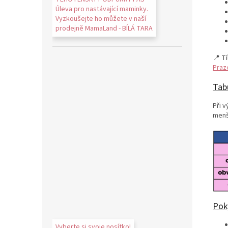
Úleva pro nastávající maminky.
Vyzkoušejte ho můžete v naší
prodejně MamaLand - BÍLÁ TARA
📍 T
Praz
Tabu
Při 
menš
Poky
Vyberte si svoje nosítko!