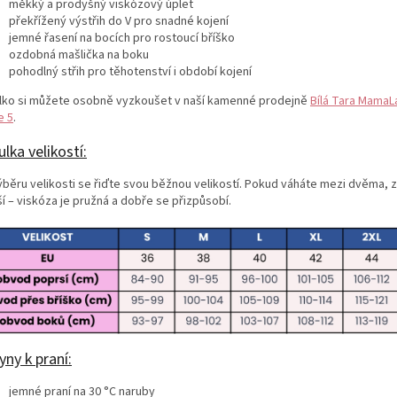
měkký a prodyšný viskózový úplet
překřížený výstřih do V pro snadné kojení
jemné řasení na bocích pro rostoucí bříško
ozdobná mašlička na boku
pohodlný střih pro těhotenství i období kojení
ílko si můžete osobně vyzkoušet v naší kamenné prodejně
Bílá Tara MamaL
e 5
.
lka velikostí:
výběru velikosti se řiďte svou běžnou velikostí. Pokud váháte mezi dvěma, 
í – viskóza je pružná a dobře se přizpůsobí.
ny k praní:
jemné praní na 30 °C naruby