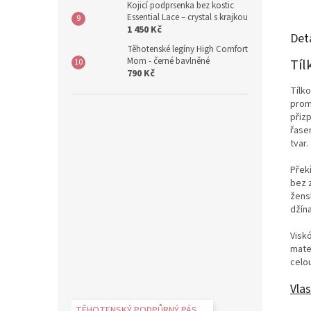
Kojicí podprsenka bez kostic
Essential Lace – crystal s krajkou
1 450 Kč
Det
Těhotenské legíny High Comfort
Mom - černé bavlněné
Tíl
790 Kč
Tílko
prom
přiz
řasen
tvar.
Přek
bez 
žens
džín
Viskó
mater
celo
Vlas
TĚHOTENSKÝ PODPŮRNÝ PÁS