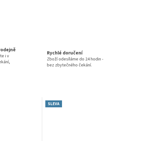
rodejně
Rychlé doručení
te i v
Zboží odesíláme do 24 hodin -
ekání,
bez zbytečného čekání.
SLEVA