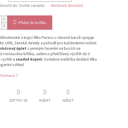
oručit do:
Zvolte variantu
Možnosti doručení
Přidat do košíku
těhotenské a kojicí tílko Puress v olivové barvě spojuje
ý střih, ženské detaily a pohodlí pro každodenní nošení.
iskózový úplet
s jemným řasením na bocích se
í rostoucímu bříšku, zatímco překřížený výstřih do V
 rychlé a
snadné kojení
. Ozdobná mašlička dodává tílku
gantní vzhled.
informace
ZEPTAT SE
HLÍDAT
SDÍLET