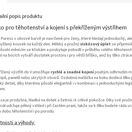
ailní popis produktu
ko pro těhotenství a kojení s překříženým výstřihem
 Puress v olivové barvě je navržené pro ženy, které hledají jednoduchý, al
yšlený kousek na každý den. Měkký a pružný
viskózový úplet
se příjemn
působí měnícím se křivkám a poskytuje pohodlí v průběhu celého těhotenst
í na bocích vytváří dostatek prostoru i pro větší bříško, aniž by tílko ztráce
řížený výstřih do V umožňuje
rychlé a snadné kojení
pouhým odhrnutím ma
zipů, panelů nebo skrytých otvorů. Ozdobná mašlička na boku dodává tílku 
ký detail, díky kterému působí elegantně i v kombinaci s jednoduchými leg
ami.
za je prodyšná, hladká na dotek a šetrná i k citlivé pokožce. Díky své pružn
iál udržuje pěkný vzhled i při častém praní, takže se k tílku budete ráda v
u dobu těhotenství i po porodu.
tnosti a výhody: