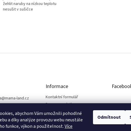
žehlit naruby na nízkou teplotu
nesušit v sušičce
Informace
Faceboo
Kontaktní formulář
a
@
mama-land.cz
Doprava a platba
25 719 759
Obchodní podmínky
ookies, abychom Vám umožnili pohodlné
Odmítnout
Ochrana osobních údajů
ebu a díky analýze provozu webu neustále
eho funkce, výkon a použitelnost.
Více
Reklamace a vrácení zboží