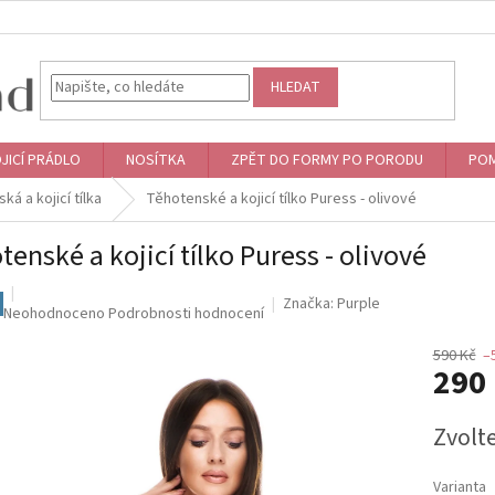
HLEDAT
JICÍ PRÁDLO
NOSÍTKA
ZPĚT DO FORMY PO PORODU
POM
á a kojicí tílka
Těhotenské a kojicí tílko Puress - olivové
tenské a kojicí tílko Puress - olivové
Značka:
Purple
Průměrné
Neohodnoceno
Podrobnosti hodnocení
hodnocení
produktu
590 Kč
–
290
je
0,0
z
Měrná
Zvolt
5
cena:
hvězdiček.
Varianta