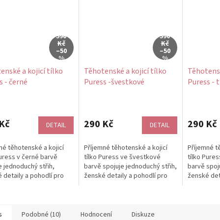
590
590
Kč
Kč
–50
–50
%
%
enské a kojicí tílko
Těhotenské a kojicí tílko
Těhotensk
s - černé
Puress -švestkové
Puress - 
Průměrné
Průměrné
hodnocení
hodnocení
produktu
produktu
Kč
290 Kč
290 Kč
DETAIL
DETAIL
je
je
5,0
5,0
né těhotenské a kojicí
Příjemné těhotenské a kojicí
Příjemné t
z
z
Puress v černé barvě
tílko Puress ve švestkové
tílko Pure
5
5
e jednoduchý střih,
barvě spojuje jednoduchý střih,
barvě spoj
hvězdiček.
hvězdiček.
 detaily a pohodlí pro
ženské detaily a pohodlí pro
ženské det
enní nošení. Měkký
každodenní nošení. Měkký...
každodenní
ový...
s
Podobné (10)
Hodnocení
Diskuze