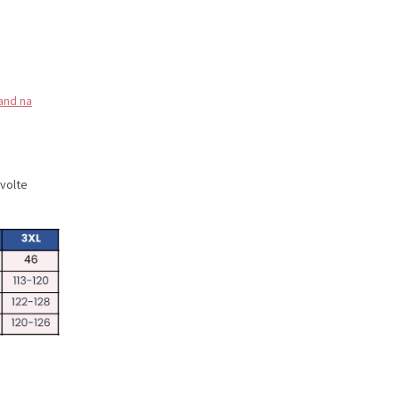
and na
zvolte