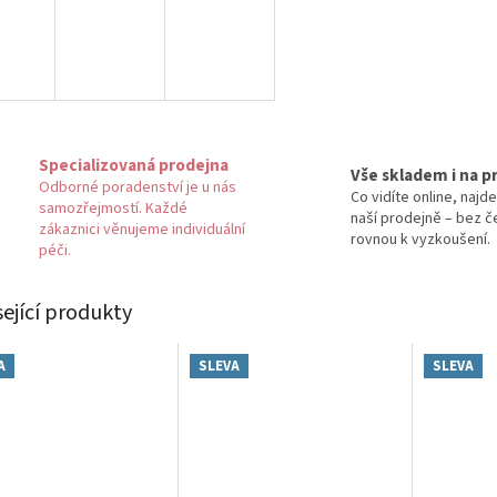
Specializovaná prodejna
Vše skladem i na p
Odborné poradenství je u nás
Co vidíte online, najde
samozřejmostí. Každé
naší prodejně – bez č
zákaznici věnujeme individuální
rovnou k vyzkoušení.
péči.
sející produkty
A
SLEVA
SLEVA