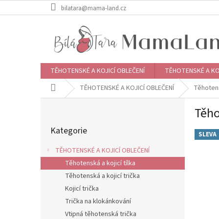
Přejít
bilatara@mama-land.cz
na
obsah
TĚHOTENSKÉ A KOJICÍ OBLEČENÍ
TĚHOTENSKÉ A KO
Domů
TĚHOTENSKÉ A KOJICÍ OBLEČENÍ
Těhotensk
P
Těho
o
Přeskočit
s
Kategorie
kategorie
t
SLEVA
r
TĚHOTENSKÉ A KOJICÍ OBLEČENÍ
a
Těhotenská a kojicí tílka
n
Těhotenská a kojicí trička
n
í
Kojicí trička
p
Trička na klokánkování
a
Vtipná těhotenská trička