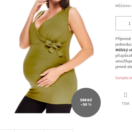
Můžeme d
Příjemné 
jednoduch
Měkký v
přizpůsob
umožňuje
jemně ele
Detailní 
590 Kč
TISK
–50 %