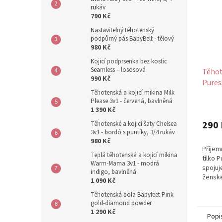
rukáv
790 Kč
Nastavitelný těhotenský
podpůrný pás BabyBelt - tělový
980 Kč
Kojicí podprsenka bez kostic
Seamless – lososová
Těhot
990 Kč
Pures
Těhotenská a kojicí mikina Milk
Please 3v1 - červená, bavlněná
1 390 Kč
290 
Těhotenské a kojicí šaty Chelsea
3v1 - bordó s puntíky, 3/4 rukáv
980 Kč
Příjem
Teplá těhotenská a kojicí mikina
tílko 
Warm-Mama 3v1 - modrá
spojuj
indigo, bavlněná
ženské
1 090 Kč
každod
Těhotenská bola Babyfeet Pink
viskóz
gold-diamond powder
1 290 Kč
Popi