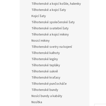
n
Těhotenské a kojicí košile, halenky
e
Těhotenské a kojicí šaty
l
Kojicí šaty
Těhotenské společenské šaty
Těhotenské svatební šaty
Těhotenské a kojicí mikiny
Nosicí mikiny
Těhotenské svetry na kojení
Těhotenské kalhoty
Těhotenské legíny
Těhotenské tepláky
Těhotenské sukně
Těhotenské kraťasy
Těhotenské punčocháče
Těhotenské bundy
Nosící bundy a kabáty
Nosítka