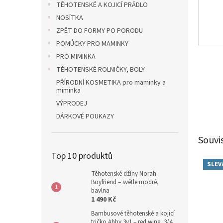
TĚHOTENSKÉ A KOJICÍ PRÁDLO
NOSÍTKA
ZPĚT DO FORMY PO PORODU
POMŮCKY PRO MAMINKY
PRO MIMINKA
TĚHOTENSKÉ ROLNIČKY, BOLY
PŘÍRODNÍ KOSMETIKA pro maminky a
miminka
VÝPRODEJ
DÁRKOVÉ POUKAZY
Souvi
Top 10 produktů
SLEV
Těhotenské džíny Norah
Boyfriend – světle modré,
bavlna
1 490 Kč
Bambusové těhotenské a kojicí
tričko Abby 3v1 – red wine, 3/4