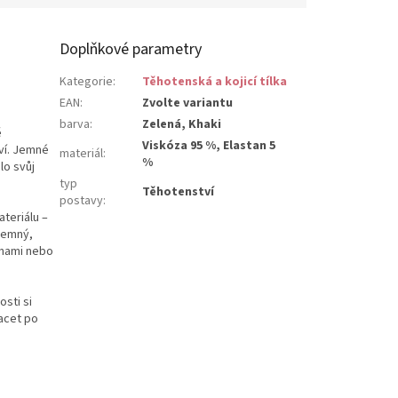
Doplňkové parametry
Kategorie
:
Těhotenská a kojicí tílka
EAN
:
Zvolte variantu
e
barva
:
Zelená, Khaki
ě
Viskóza 95 %, Elastan 5
ví. Jemné
materiál
:
%
lo svůj
typ
Těhotenství
postavy
:
teriálu –
jemný,
ínami nebo
osti si
racet po