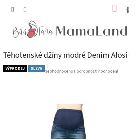
Přejít
NÁKUP
na
obsah
KOŠÍK
Těhotenské džíny modré Denim Alosi
VÝPRODEJ
SLEVA
Průměrné
Neohodnoceno
Podrobnosti hodnocení
hodnocení
produktu
je
0,0
z
5
hvězdiček.