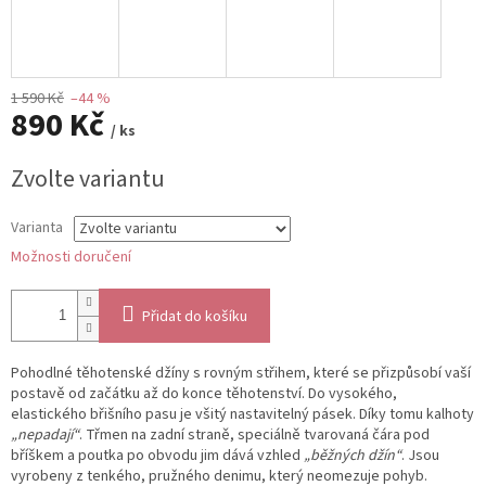
1 590 Kč
–44 %
890 Kč
/ ks
Měrná
Zvolte variantu
cena:
Varianta
Možnosti doručení
Přidat do košíku
Pohodlné těhotenské džíny s rovným střihem, které se přizpůsobí vaší
postavě od začátku až do konce těhotenství. Do vysokého,
elastického břišního pasu je všitý nastavitelný pásek. Díky tomu kalhoty
„nepadají“
. Třmen na zadní straně, speciálně tvarovaná čára pod
bříškem a poutka po obvodu jim dává vzhled
„běžných džín“
. Jsou
vyrobeny z tenkého, pružného denimu, který neomezuje pohyb.