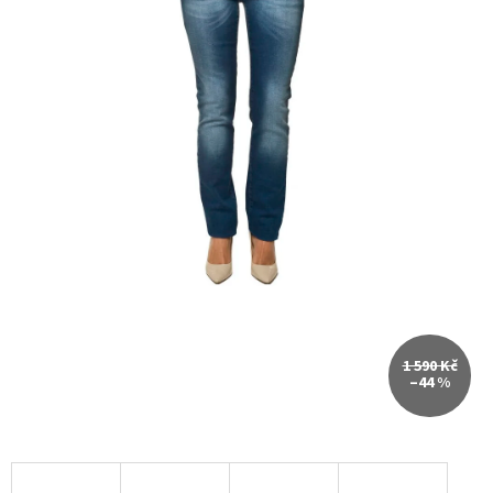
1 590 Kč
–44 %