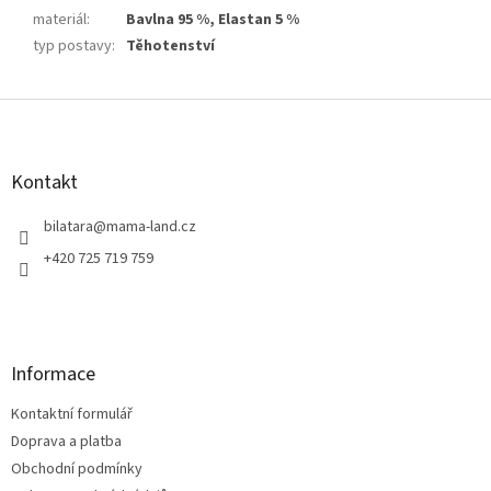
materiál
:
Bavlna 95 %, Elastan 5 %
typ postavy
:
Těhotenství
Z
á
p
a
Kontakt
t
í
bilatara
@
mama-land.cz
+420 725 719 759
Informace
Kontaktní formulář
Doprava a platba
Obchodní podmínky