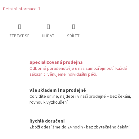
Detailní informace
ZEPTAT SE
HLÍDAT
SDÍLET
Specializovaná prodejna
Odborné poradenství je u nás samozřejmostí. Každé
zákaznici věnujeme individuální péči.
Vše skladem i na prodejně
Co vidíte online, najdete i v naší prodejně – bez čekání,
rovnou k vyzkoušení.
Rychlé doručení
Zboží odesíláme do 24 hodin - bez zbytečného čekání.