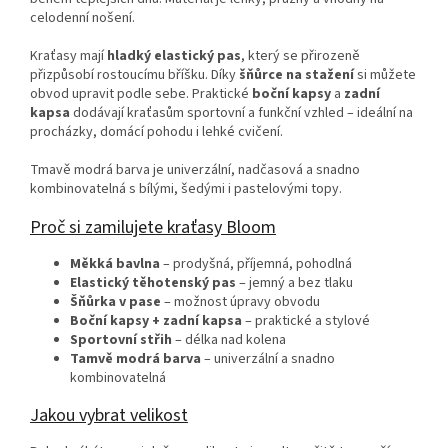
celodenní nošení.
Kraťasy mají
hladký elastický pas
, který se přirozeně
přizpůsobí rostoucímu bříšku. Díky
šňůrce na stažení
si můžete
obvod upravit podle sebe. Praktické
boční kapsy
a
zadní
kapsa
dodávají kraťasům sportovní a funkční vzhled – ideální na
procházky, domácí pohodu i lehké cvičení.
Tmavě modrá barva je univerzální, nadčasová a snadno
kombinovatelná s bílými, šedými i pastelovými topy.
Proč si zamilujete kraťasy Bloom
Měkká bavlna
– prodyšná, příjemná, pohodlná
Elastický těhotenský pas
– jemný a bez tlaku
Šňůrka v pase
– možnost úpravy obvodu
Boční kapsy + zadní kapsa
– praktické a stylové
Sportovní střih
– délka nad kolena
Tamvě modrá barva
– univerzální a snadno
kombinovatelná
Jakou vybrat velikost