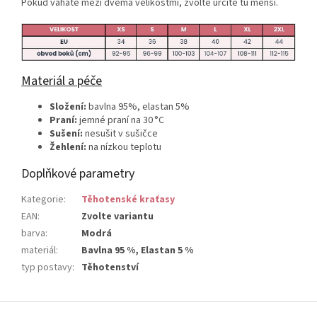
Pokud váháte mezi dvěma velikostmi, zvolte určitě tu menší.
Materiál a péče
Složení:
bavlna 95%, elastan 5%
Praní:
jemné praní na 30 °C
Sušení:
nesušit v sušičce
Žehlení:
na nízkou teplotu
Doplňkové parametry
Kategorie
:
Těhotenské kraťasy
EAN
:
Zvolte variantu
barva
:
Modrá
materiál
:
Bavlna 95 %, Elastan 5 %
typ postavy
:
Těhotenství
Z