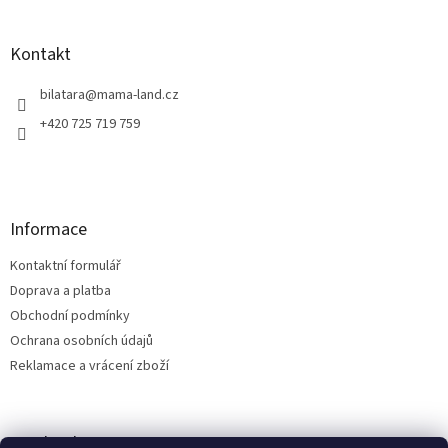
á
p
a
Kontakt
t
í
bilatara
@
mama-land.cz
+420 725 719 759
Informace
Kontaktní formulář
Doprava a platba
Obchodní podmínky
Ochrana osobních údajů
Reklamace a vrácení zboží
Facebook