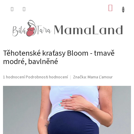
Přejít
NÁKUP
na
obsah
KOŠÍK
Těhotenské kraťasy Bloom - tmavě
modré, bavlněné
Průměrné
1 hodnocení
Podrobnosti hodnocení
Značka:
Mama L'amour
hodnocení
produktu
je
5,0
z
5
hvězdiček.