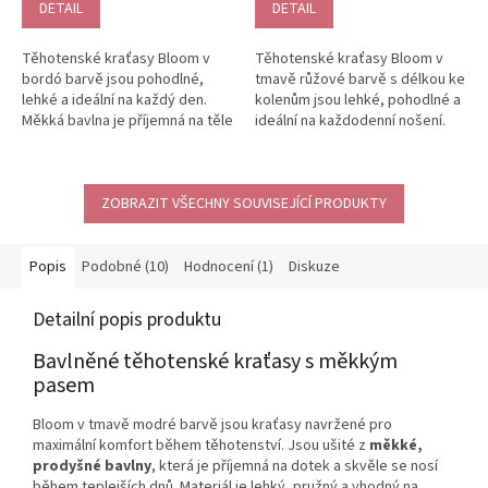
DETAIL
DETAIL
Těhotenské kraťasy Bloom v
Těhotenské kraťasy Bloom v
bordó barvě jsou pohodlné,
tmavě růžové barvě s délkou ke
lehké a ideální na každý den.
kolenům jsou lehké, pohodlné a
Měkká bavlna je příjemná na těle
ideální na každodenní nošení.
a elastický pas z příjemné...
Měkký bavlněný úplet je...
ZOBRAZIT VŠECHNY SOUVISEJÍCÍ PRODUKTY
Popis
Podobné (10)
Hodnocení (1)
Diskuze
Detailní popis produktu
Bavlněné těhotenské kraťasy s měkkým
pasem
Bloom v tmavě modré barvě jsou kraťasy navržené pro
maximální komfort během těhotenství. Jsou ušité z
měkké,
prodyšné bavlny
, která je příjemná na dotek a skvěle se nosí
během teplejších dnů. Materiál je lehký, pružný a vhodný na