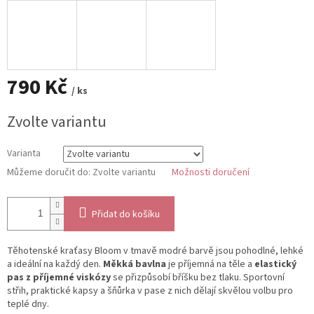
790 Kč
/ ks
Měrná
Zvolte variantu
cena:
Varianta
Můžeme doručit do:
Zvolte variantu
Možnosti doručení
Přidat do košíku
Těhotenské kraťasy Bloom v tmavě modré barvě jsou pohodlné, lehké
a ideální na každý den.
Měkká bavlna
je příjemná na těle a
elastický
pas z příjemné viskózy
se přizpůsobí bříšku bez tlaku. Sportovní
střih, praktické kapsy a šňůrka v pase z nich dělají skvělou volbu pro
teplé dny.