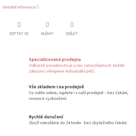
Detailní informace
ZEPTAT SE
HLÍDAT
SDÍLET
Specializovaná prodejna
Odborné poradenství je u nás samozřejmostí. Každé
zákaznici věnujeme individuální péči.
Vše skladem i na prodejně
Co vidíte online, najdete i v naší prodejně – bez čekání,
rovnou k vyzkoušení.
Rychlé doručení
Zboží odesíláme do 24 hodin - bez zbytečného čekání.