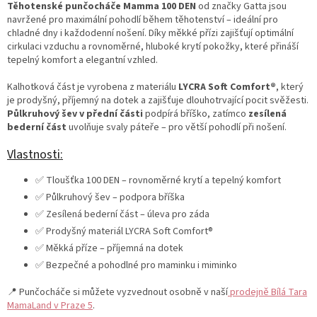
Těhotenské punčocháče Mamma 100 DEN
od značky Gatta jsou
navržené pro maximální pohodlí během těhotenství – ideální pro
chladné dny i každodenní nošení. Díky měkké přízi zajišťují optimální
cirkulaci vzduchu a rovnoměrné, hluboké krytí pokožky, které přináší
tepelný komfort a elegantní vzhled.
Kalhotková část je vyrobena z materiálu
LYCRA Soft Comfort®
, který
je prodyšný, příjemný na dotek a zajišťuje dlouhotrvající pocit svěžesti.
Půlkruhový šev v přední části
podpírá bříško, zatímco
zesílená
bederní část
uvolňuje svaly páteře – pro větší pohodlí při nošení.
Vlastnosti:
✅ Tloušťka 100 DEN – rovnoměrné krytí a tepelný komfort
✅ Půlkruhový šev – podpora bříška
✅ Zesílená bederní část – úleva pro záda
✅ Prodyšný materiál LYCRA Soft Comfort®
✅ Měkká příze – příjemná na dotek
✅ Bezpečné a pohodlné pro maminku i miminko
📍 Punčocháče si můžete vyzvednout osobně v naší
prodejně Bílá Tara
MamaLand v Praze 5
.