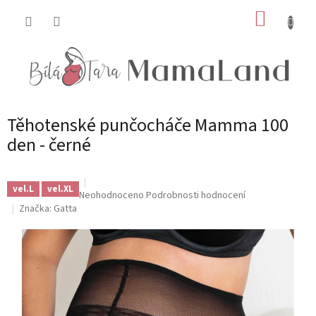
Přejít
NÁKUP
na
obsah
KOŠÍK
Těhotenské punčocháče Mamma 100
den - černé
vel.L
vel.XL
Průměrné
Neohodnoceno
Podrobnosti hodnocení
hodnocení
Značka:
Gatta
produktu
je
0,0
z
5
hvězdiček.