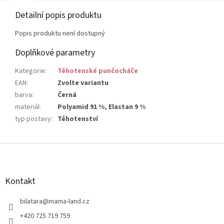
Detailní popis produktu
Popis produktu není dostupný
Doplňkové parametry
Kategorie
:
Těhotenské punčocháče
EAN
:
Zvolte variantu
barva
:
Černá
materiál
:
Polyamid 91 %, Elastan 9 %
typ postavy
:
Těhotenství
Z
á
p
a
Kontakt
t
í
bilatara
@
mama-land.cz
+420 725 719 759