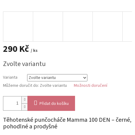
290 Kč
/ ks
Měrná
Zvolte variantu
cena:
Varianta
Můžeme doručit do:
Zvolte variantu
Možnosti doručení
Přidat do košíku
Těhotenské punčocháče Mamma 100 DEN – černé,
pohodlné a prodyšné