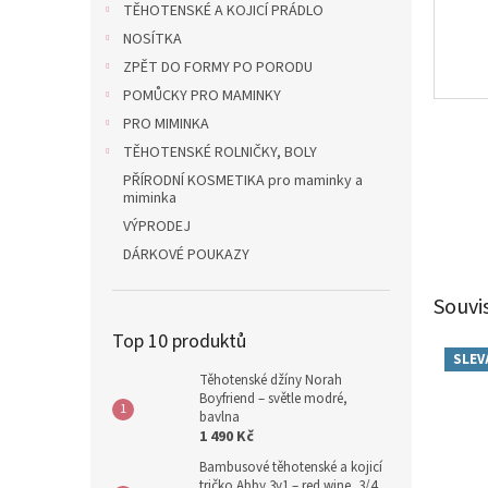
TĚHOTENSKÉ A KOJICÍ PRÁDLO
NOSÍTKA
ZPĚT DO FORMY PO PORODU
POMŮCKY PRO MAMINKY
PRO MIMINKA
TĚHOTENSKÉ ROLNIČKY, BOLY
PŘÍRODNÍ KOSMETIKA pro maminky a
miminka
VÝPRODEJ
DÁRKOVÉ POUKAZY
Souvi
Top 10 produktů
SLEV
Těhotenské džíny Norah
Boyfriend – světle modré,
bavlna
1 490 Kč
Bambusové těhotenské a kojicí
tričko Abby 3v1 – red wine, 3/4