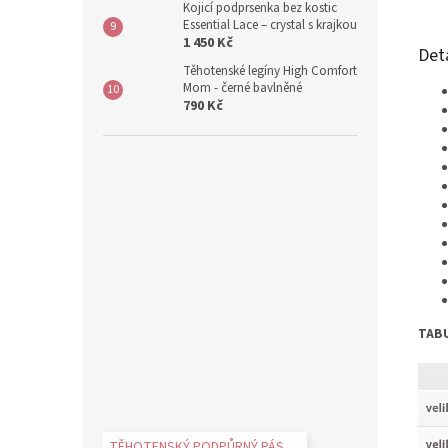
Kojicí podprsenka bez kostic
Essential Lace – crystal s krajkou
1 450 Kč
Det
Těhotenské legíny High Comfort
Mom - černé bavlněné
790 Kč
TABU
TĚHOTENSKÝ PODPŮRNÝ PÁS