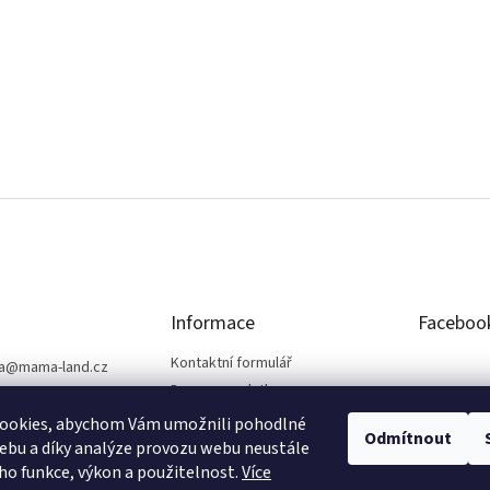
Informace
Faceboo
Kontaktní formulář
a
@
mama-land.cz
Doprava a platba
25 719 759
Obchodní podmínky
ookies, abychom Vám umožnili pohodlné
Odmítnout
Ochrana osobních údajů
ebu a díky analýze provozu webu neustále
eho funkce, výkon a použitelnost.
Více
Reklamace a vrácení zboží