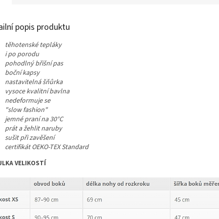
ailní popis produktu
těhotenské tepláky
i po porodu
pohodlný břišní pas
boční kapsy
nastavitelná šňůrka
vysoce kvalitní bavlna
nedeformuje se
"slow fashion"
jemné praní na 30°C
prát a žehlit naruby
sušit při zavěšení
certifikát OEKO-TEX Standard
LKA VELIKOSTÍ