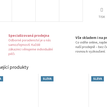
TISK
Specializovaná prodejna
Vše skladem i na p
Odborné poradenství je u nás
Co vidíte online, najde
samozřejmostí. Každé
naší prodejně – bez č
zákaznici věnujeme individuální
rovnou k vyzkoušení.
péči.
sející produkty
A
SLEVA
SLEVA