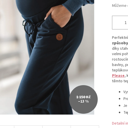
Můžeme d
Perfektní
způsoby
díky stah
velmi poh
rostoucím
bavlny, p
teplákov
Please
, 
těmto te
Vy
1 150 Kč
Pr
–13 %
Je
Te
Detailní 