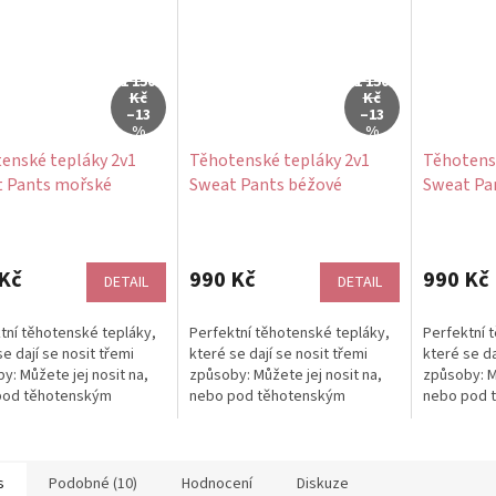
1 150
1 150
Kč
Kč
–13
–13
%
%
enské tepláky 2v1
Těhotenské tepláky 2v1
Těhotens
 Pants mořské
Sweat Pants béžové
Sweat Pa
é bavlněné
bavlněné
bavlněné
rné
Průměrné
Průměrné
cení
hodnocení
hodnocení
ktu
produktu
produktu
Kč
990 Kč
990 Kč
DETAIL
DETAIL
je
je
5,0
5,0
tní těhotenské tepláky,
Perfektní těhotenské tepláky,
Perfektní 
z
z
se dají se nosit třemi
které se dají se nosit třemi
které se da
5
5
y: Můžete jej nosit na,
způsoby: Můžete jej nosit na,
způsoby: Mů
ček.
hvězdiček.
hvězdiček.
pod těhotenským
nebo pod těhotenským
nebo pod 
 a...
bříškem a díky stahovací
bříškem a 
šňůrce...
šňůrce...
s
Podobné (10)
Hodnocení
Diskuze