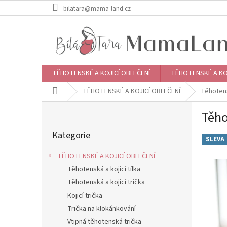
Přejít
bilatara@mama-land.cz
na
obsah
TĚHOTENSKÉ A KOJICÍ OBLEČENÍ
TĚHOTENSKÉ A KO
Domů
TĚHOTENSKÉ A KOJICÍ OBLEČENÍ
Těhoten
P
Těho
o
Přeskočit
s
Kategorie
kategorie
t
SLEVA
r
TĚHOTENSKÉ A KOJICÍ OBLEČENÍ
a
Těhotenská a kojicí tílka
n
Těhotenská a kojicí trička
n
í
Kojicí trička
p
Trička na klokánkování
a
Vtipná těhotenská trička