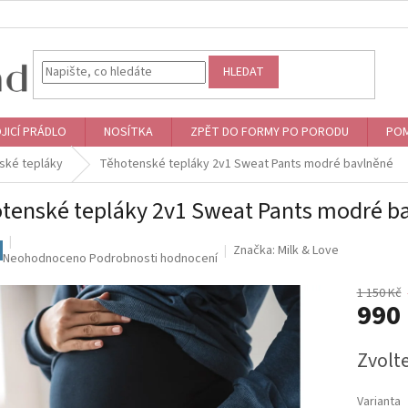
HLEDAT
JICÍ PRÁDLO
NOSÍTKA
ZPĚT DO FORMY PO PORODU
POM
ské tepláky
Těhotenské tepláky 2v1 Sweat Pants modré bavlněné
tenské tepláky 2v1 Sweat Pants modré b
Značka:
Milk & Love
Průměrné
Neohodnoceno
Podrobnosti hodnocení
hodnocení
produktu
1 150 Kč
990
je
0,0
z
Měrná
Zvolt
5
cena:
hvězdiček.
Varianta