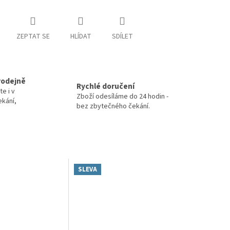
ZEPTAT SE
HLÍDAT
SDÍLET
rodejně
Rychlé doručení
te i v
Zboží odesíláme do 24 hodin -
ekání,
bez zbytečného čekání.
SLEVA