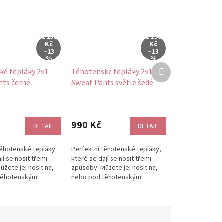
1 150
1 150
Kč
Kč
–13
–13
%
%
Další
ké tepláky 2v1
Těhotenské tepláky 2v1
produkt
nts černé
Sweat Pants světle šedé
bavlněné
990 Kč
DETAIL
DETAIL
těhotenské tepláky,
Perfektní těhotenské tepláky,
jí se nosit třemi
které se dají se nosit třemi
žete jej nosit na,
způsoby: Můžete jej nosit na,
těhotenským
nebo pod těhotenským
díky stahovací
bříškem a díky stahovací
šňůrce...