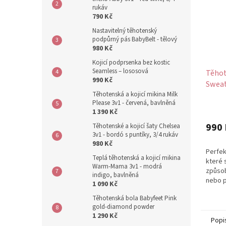
rukáv
790 Kč
Nastavitelný těhotenský
podpůrný pás BabyBelt - tělový
980 Kč
Kojicí podprsenka bez kostic
Seamless – lososová
Těhot
990 Kč
Sweat
Těhotenská a kojicí mikina Milk
zelen
Please 3v1 - červená, bavlněná
Průmě
1 390 Kč
hodno
produ
990 
Těhotenské a kojicí šaty Chelsea
je
3v1 - bordó s puntíky, 3/4 rukáv
980 Kč
5,0
Perfek
z
Teplá těhotenská a kojicí mikina
které 
5
Warm-Mama 3v1 - modrá
způsob
hvězdi
indigo, bavlněná
nebo 
1 090 Kč
bříškem
Těhotenská bola Babyfeet Pink
gold-diamond powder
1 290 Kč
Popi