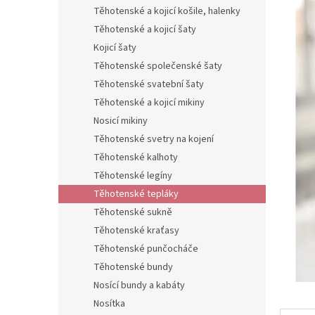
n
Těhotenské a kojicí košile, halenky
e
Těhotenské a kojicí šaty
l
Kojicí šaty
Těhotenské společenské šaty
Těhotenské svatební šaty
Těhotenské a kojicí mikiny
Nosicí mikiny
Těhotenské svetry na kojení
Těhotenské kalhoty
Těhotenské legíny
Těhotenské tepláky
Těhotenské sukně
Těhotenské kraťasy
Těhotenské punčocháče
Těhotenské bundy
Nosící bundy a kabáty
Nosítka