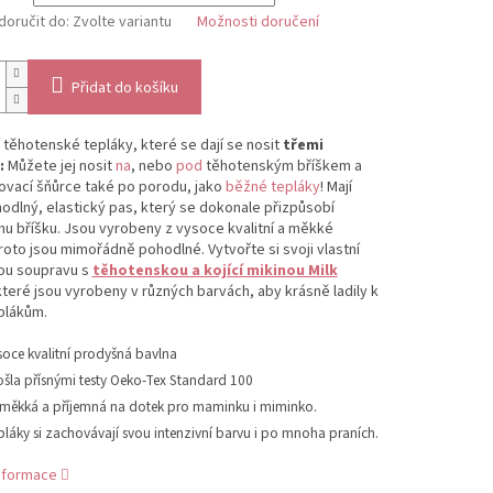
oručit do:
Zvolte variantu
Možnosti doručení
Přidat do košíku
 těhotenské tepláky, které se dají se nosit
třemi
:
Můžete jej nosit
na
, nebo
pod
těhotenským bříškem a
ovací šňůrce také po porodu, jako
běžné tepláky
! Mají
odlný, elastický pas, který se dokonale přizpůsobí
u bříšku. Jsou vyrobeny z vysoce kvalitní a měkké
roto jsou mimořádně pohodlné. Vytvořte si svoji vlastní
ou soupravu s
těhotenskou a kojící mikinou Milk
které jsou vyrobeny v různých barvách, aby krásně ladily k
plákům.
soce kvalitní prodyšná bavlna
ošla přísnými testy Oeko-Tex Standard 100
 měkká a příjemná na dotek pro maminku i miminko.
pláky si zachovávají svou intenzivní barvu i po mnoha praních.
informace