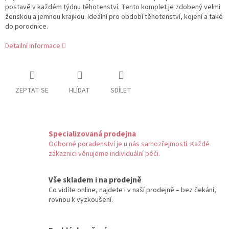
postavě v každém týdnu těhotenství. Tento komplet je zdobený velmi
ženskou a jemnou krajkou. Ideální pro období těhotenství, kojení a také
do porodnice.
Detailní informace
ZEPTAT SE
HLÍDAT
SDÍLET
Specializovaná prodejna
Odborné poradenství je u nás samozřejmostí. Každé
zákaznici věnujeme individuální péči.
Vše skladem i na prodejně
Co vidíte online, najdete i v naší prodejně – bez čekání,
rovnou k vyzkoušení.