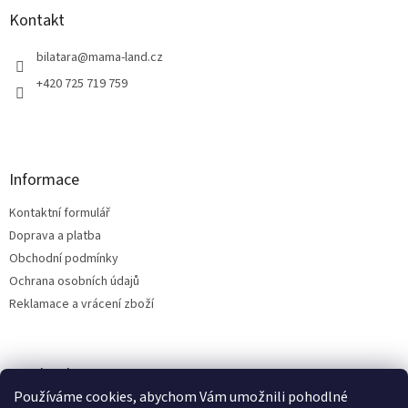
a
Kontakt
t
í
bilatara
@
mama-land.cz
+420 725 719 759
Informace
Kontaktní formulář
Doprava a platba
Obchodní podmínky
Ochrana osobních údajů
Reklamace a vrácení zboží
Facebook
Používáme cookies, abychom Vám umožnili pohodlné