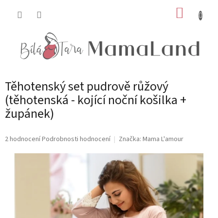
Přejít
NÁKUP
na
obsah
KOŠÍK
Těhotenský set pudrově růžový
(těhotenská - kojící noční košilka +
župánek)
Průměrné
2 hodnocení
Podrobnosti hodnocení
Značka:
Mama L'amour
hodnocení
produktu
je
5,0
z
5
hvězdiček.