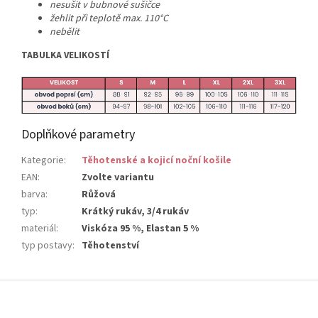
nesušit v bubnové sušičce
žehlit při teplotě max. 110°C
nebělit
TABULKA VELIKOSTÍ
Doplňkové parametry
Kategorie
:
Těhotenské a kojicí noční košile
EAN
:
Zvolte variantu
barva
:
Růžová
typ
:
Krátký rukáv, 3/4 rukáv
materiál
:
Viskóza 95 %, Elastan 5 %
typ postavy
:
Těhotenství
Z
á
p