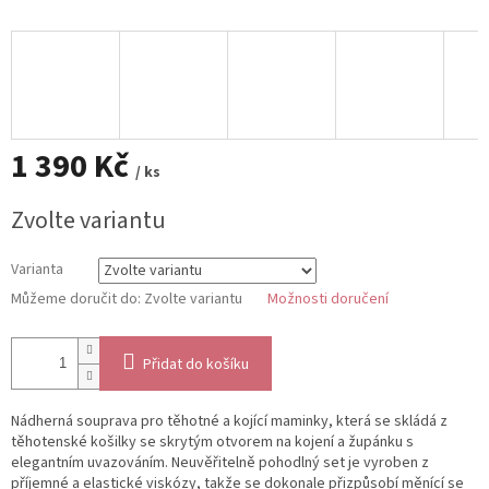
1 390 Kč
/ ks
Měrná
Zvolte variantu
cena:
Varianta
Můžeme doručit do:
Zvolte variantu
Možnosti doručení
Přidat do košíku
Nádherná souprava pro těhotné a kojící maminky, která se skládá z
těhotenské košilky se skrytým otvorem na kojení a župánku s
elegantním uvazováním. Neuvěřitelně pohodlný set je vyroben z
příjemné a elastické viskózy, takže se dokonale přizpůsobí měnící se