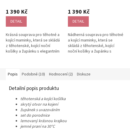
košilka + župánek)
košilka + župánek)
Průměrné
hodnocení
1 390 Kč
1 390 Kč
produktu
je
DETAIL
DETAIL
5,0
z
Krásná souprava pro těhotné a
Nádherná souprava pro těhotné
5
kojící maminky, která se skládá
a kojící maminky, která se
hvězdiček.
z těhotenské, kojící noční
skládá z těhotenské, kojící
košilky a župánku s elegantním
noční košilky a župánku s
uvazováním. Tento velmi...
elegantním uvazováním. Tento
velmi...
Popis
Podobné (10)
Hodnocení (2)
Diskuze
Detailní popis produktu
těhotenská a kojící košilka
skrytý otvor na kojení
župánek s uvazováním
set do porodnice
lemovaný krásnou krajkou
jemné praní na 30°C