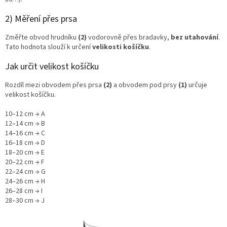
2) Měření přes prsa
Změřte obvod hrudníku
(2)
vodorovně přes bradavky,
bez utahování
.
Tato hodnota slouží k určení
velikosti košíčku
.
Jak určit velikost košíčku
Rozdíl mezi obvodem přes prsa
(2)
a obvodem pod prsy
(1)
určuje
velikost košíčku.
10–12 cm → A
12–14 cm → B
14–16 cm → C
16–18 cm → D
18–20 cm → E
20–22 cm → F
22–24 cm → G
24–26 cm → H
26–28 cm → I
28–30 cm → J