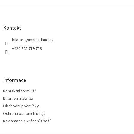
Z
á
p
a
Kontakt
t
í
bilatara
@
mama-land.cz
+420 725 719 759
Informace
Kontaktní formulář
Doprava a platba
Obchodní podmínky
Ochrana osobních údajů
Reklamace a vrácení zboží