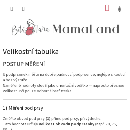
Přejít
NÁKUP
na
obsah
KOŠÍK
Velikostní tabulka
POSTUP MĚŘENÍ
U podprsenek měřte na dobře padnoucí podprsence, nejlépe s kosticí
a bez výztuže.
Naměřené hodnoty slouží jako orientační vodítko — naprosto přesnou
velikost určí pouze odborná brafitterka.
1) Měření pod prsy
Změřte obvod pod prsy
(1)
přímo pod prsy, při výdechu.
Tato hodnota určuje
velikost obvodu podprsenky
(např. 70, 75,
80…).