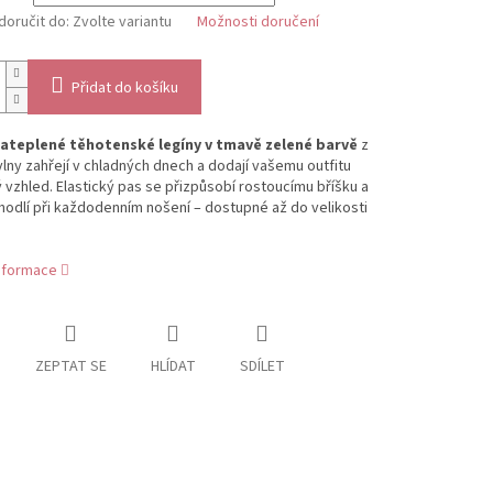
oručit do:
Zvolte variantu
Možnosti doručení
Přidat do košíku
ateplené těhotenské legíny v tmavě zelené barvě
z
lny zahřejí v chladných dnech a dodají vašemu outfitu
 vzhled. Elastický pas se přizpůsobí rostoucímu bříšku a
ohodlí při každodenním nošení – dostupné až do velikosti
informace
ZEPTAT SE
HLÍDAT
SDÍLET