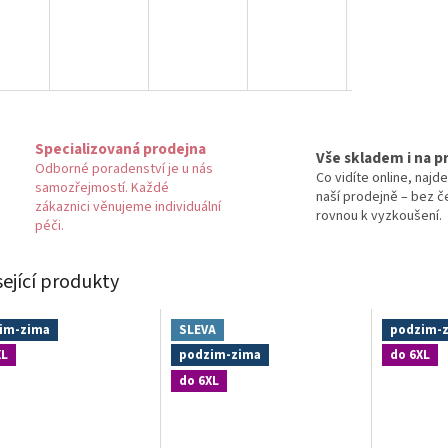
Specializovaná prodejna
Vše skladem i na p
Odborné poradenství je u nás
Co vidíte online, najde
samozřejmostí. Každé
naší prodejně – bez č
zákaznici věnujeme individuální
rovnou k vyzkoušení.
péči.
sející produkty
im-zima
SLEVA
podzim-
XL
podzim-zima
do 6XL
do 6XL