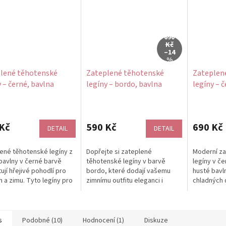
690
Kč
–14
%
lené těhotenské
Zateplené těhotenské
Zateplen
y – černé, bavlna
legíny – bordo, bavlna
legíny – 
bavlna
rné
Průměrné
Průměrné
cení
hodnocení
hodnocení
ktu
produktu
produktu
Kč
590 Kč
690 Kč
DETAIL
DETAIL
je
je
5,0
5,0
ené těhotenské legíny z
Dopřejte si zateplené
Moderní za
z
z
bavlny v černé barvě
těhotenské legíny v barvě
legíny v č
5
5
ují hřejivé pohodlí pro
bordo, které dodají vašemu
husté bavln
ček.
hvězdiček.
hvězdiček.
 a zimu. Tyto legíny pro
zimnímu outfitu eleganci i
chladných 
 mají elastický pas,...
pohodlí. Hřejivá bavlna a pružný
vašemu outf
pas se...
vzhled. Elas
s
Podobné (10)
Hodnocení (1)
Diskuze