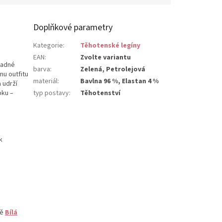
Doplňkové parametry
Kategorie
:
Těhotenské legíny
EAN
:
Zvolte variantu
ladné
barva
:
Zelená, Petrolejová
mu outfitu
materiál
:
Bavlna 96 %, Elastan 4 %
 udrží
oku –
typ postavy
:
Těhotenství
k
ně
Bílá