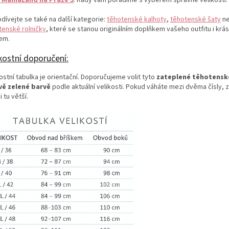
dívejte se také na další kategorie:
těhotenské kalhoty
,
těhotenské šaty
n
tenské rolničky
, které se stanou originálním doplňkem vašeho outfitu i kr
em.
kostní doporučení:
ostní tabulka je orientační. Doporučujeme volit tyto
zateplené těhotenské
ě zelené barvě
podle aktuální velikosti. Pokud váháte mezi dvěma čísly, 
i tu větší.