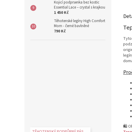
Kojicí podprsenka bez kostic
Essential Lace – crystal s krajkou
1 450 Kč
Det
Těhotenské legíny High Comfort
Mom - černé bavlněné
Tep
790 Kč
Tyt
podz
origi
legí
doma
Proč
🛍️ 
TĚHOTENSKÝ PODPŮRNÝ PÁS
Tara