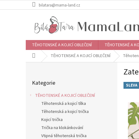
Přejít
bilatara@mama-land.cz
na
obsah
TĚHOTENSKÉ A KOJICÍ OBLEČENÍ
TĚHOTENSKÉ A KO
Domů
TĚHOTENSKÉ A KOJICÍ OBLEČENÍ
Těhoten
P
Zate
o
Přeskočit
s
Kategorie
kategorie
t
SLEVA
r
TĚHOTENSKÉ A KOJICÍ OBLEČENÍ
a
Těhotenská a kojicí tílka
n
Těhotenská a kojicí trička
n
í
Kojicí trička
p
Trička na klokánkování
a
Vtipná těhotenská trička