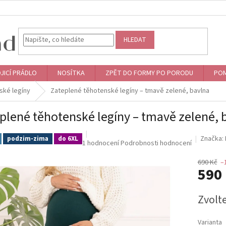
HLEDAT
JICÍ PRÁDLO
NOSÍTKA
ZPĚT DO FORMY PO PORODU
POM
ské legíny
Zateplené těhotenské legíny – tmavě zelené, bavlna
plené těhotenské legíny – tmavě zelené, 
Značka:
podzim-zima
do 6XL
Průměrné
1 hodnocení
Podrobnosti hodnocení
hodnocení
produktu
690 Kč
–
590
je
5,0
z
Měrná
Zvolt
5
cena:
hvězdiček.
Varianta