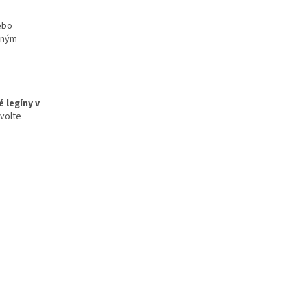
ebo
ásným
 legíny v
zvolte