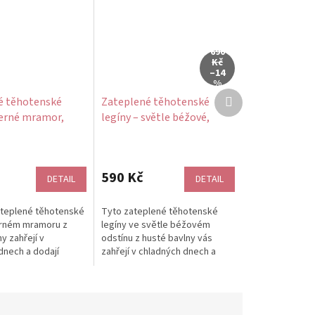
690
Kč
–14
%
Další
é těhotenské
Zateplené těhotenské
produkt
černé mramor,
legíny – světle béžové,
bavlna
590 Kč
DETAIL
DETAIL
teplené těhotenské
Tyto zateplené těhotenské
erném mramoru z
legíny ve světle béžovém
y zahřejí v
odstínu z husté bavlny vás
dnech a dodají
zahřejí v chladných dnech a
itu originální
dodají outfitu jemný,
tický...
univerzální vzhled....