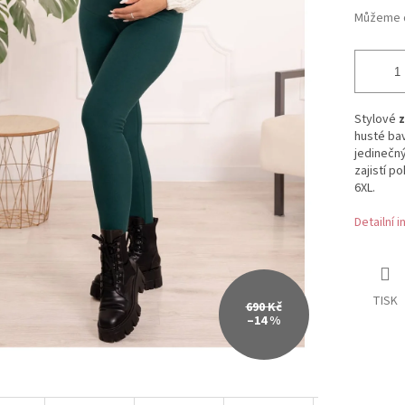
Můžeme d
Stylové
z
husté bav
jedinečný
zajistí p
6XL.
Detailní 
TISK
690 Kč
–14 %