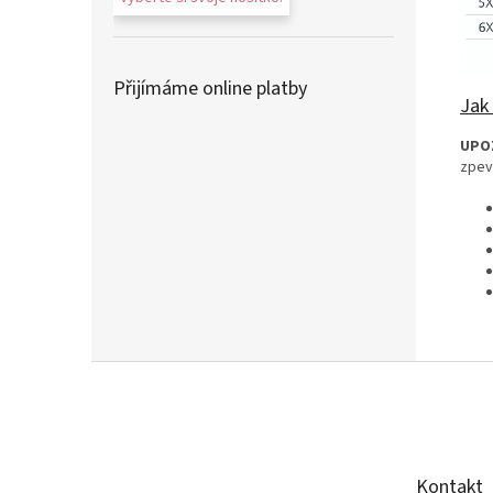
Přijímáme online platby
Jak 
UPO
zpevn
Z
á
p
a
t
Kontakt