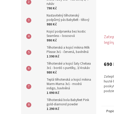
rukáv
790 Kč
Nastavitelný těhotenský
podpůrný pás BabyBelt - tělový
980 Kč
Kojicí podprsenka bez kostic
Seamless – lososová
Zatep
990 Kč
legín
Těhotenská a kojicí mikina Milk
Please 3v1 - červená, bavlněná
Průmě
1 390 Kč
hodno
produ
690 
Těhotenské a kojicí šaty Chelsea
je
3v1 - bordó s puntíky, 3/4 rukáv
980 Kč
5,0
Zatepl
z
Teplá těhotenská a kojicí mikina
husté 
5
Warm-Mama 3v1 - modrá
poskyt
hvězdi
indigo, bavlněná
podzim
1 090 Kč
těhotné
Těhotenská bola Babyfeet Pink
gold-diamond powder
1 290 Kč
Popi