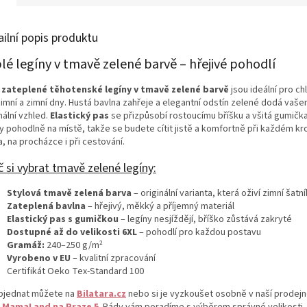
ailní popis produktu
lé legíny v tmavě zelené barvě – hřejivé pohodlí
o
zateplené těhotenské legíny v tmavě zelené barvě
jsou ideální pro ch
imní a zimní dny. Hustá bavlna zahřeje a elegantní odstín zelené dodá vaše
nální vzhled.
Elastický pas
se přizpůsobí rostoucímu bříšku a všitá gumička
ny pohodlně na místě, takže se budete cítit jistě a komfortně při každém kr
, na procházce i při cestování.
 si vybrat tmavě zelené legíny:
Stylová tmavě zelená barva
– originální varianta, která oživí zimní šatní
Zateplená bavlna
– hřejivý, měkký a příjemný materiál
Elastický pas s gumičkou
– legíny nesjíždějí, bříško zůstává zakryté
Dostupné až do velikosti 6XL
– pohodlí pro každou postavu
Gramáž:
240–250 g/m²
Vyrobeno v EU
– kvalitní zpracování
Certifikát Oeko Tex-Standard 100
Objednat můžete na
Bilatara.cz
nebo si je vyzkoušet osobně v naší prodej
 MamaLand na Praze 5
. Rády vám poradíme s výběrem správné velikosti.