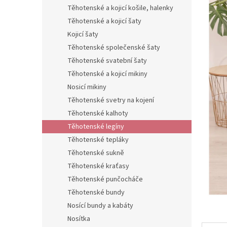
n
Těhotenské a kojicí košile, halenky
e
Těhotenské a kojicí šaty
l
Kojicí šaty
Těhotenské společenské šaty
Těhotenské svatební šaty
Těhotenské a kojicí mikiny
Nosicí mikiny
Těhotenské svetry na kojení
Těhotenské kalhoty
Těhotenské legíny
Těhotenské tepláky
Těhotenské sukně
Těhotenské kraťasy
Těhotenské punčocháče
Těhotenské bundy
Nosící bundy a kabáty
Nosítka