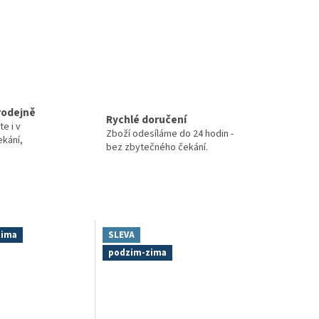
rodejně
Rychlé doručení
te i v
Zboží odesíláme do 24 hodin -
ekání,
bez zbytečného čekání.
zima
SLEVA
podzim-zima