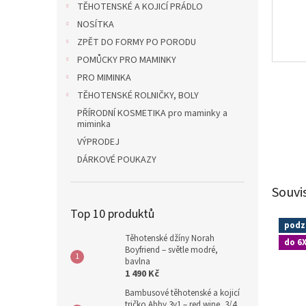
TĚHOTENSKÉ A KOJICÍ PRÁDLO
NOSÍTKA
ZPĚT DO FORMY PO PORODU
POMŮCKY PRO MAMINKY
PRO MIMINKA
TĚHOTENSKÉ ROLNIČKY, BOLY
PŘÍRODNÍ KOSMETIKA pro maminky a
miminka
VÝPRODEJ
DÁRKOVÉ POUKAZY
Souvi
Top 10 produktů
podz
Těhotenské džíny Norah
do 6
Boyfriend – světle modré,
bavlna
1 490 Kč
Bambusové těhotenské a kojicí
tričko Abby 3v1 – red wine, 3/4