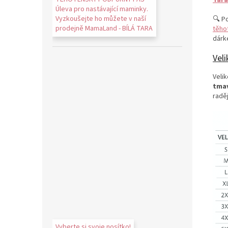
Úleva pro nastávající maminky.
Vyzkoušejte ho můžete v naší
🔍 Po
prodejně MamaLand - BÍLÁ TARA
těho
dárk
Veli
Velik
tmav
raděj
Vyberte si svoje nosítko!