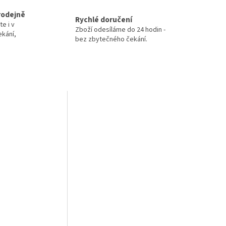
rodejně
Rychlé doručení
te i v
Zboží odesíláme do 24 hodin -
ekání,
bez zbytečného čekání.