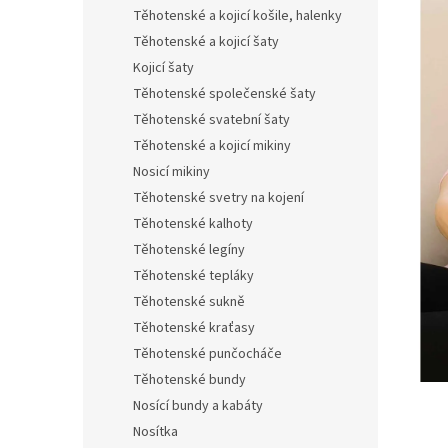
n
Těhotenské a kojicí košile, halenky
e
Těhotenské a kojicí šaty
l
Kojicí šaty
Těhotenské společenské šaty
Těhotenské svatební šaty
Těhotenské a kojicí mikiny
Nosicí mikiny
Těhotenské svetry na kojení
Těhotenské kalhoty
Těhotenské legíny
Těhotenské tepláky
Těhotenské sukně
Těhotenské kraťasy
Těhotenské punčocháče
Těhotenské bundy
Nosící bundy a kabáty
Nosítka