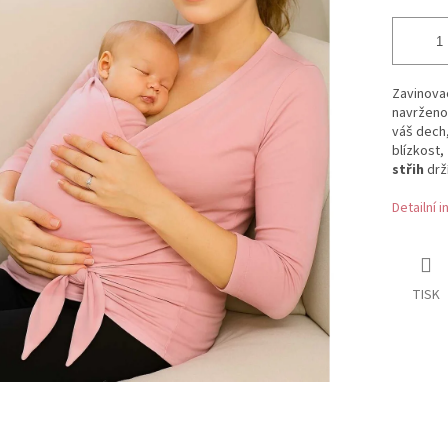
Zavinovac
navrženo
váš dech,
blízkost,
střih
drž
Detailní 
TISK