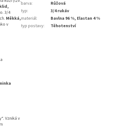
a kůži (tzv.
barva
:
Růžová
klid,
typ
:
3/4 rukáv
o. 3/4
ích.
Měkká,
materiál
:
Bavlna 96 %, Elastan 4 %
ko v
typ postavy
:
Těhotenství
ka
minka
“. Vzniká v
ím