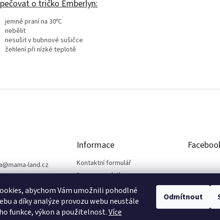
 pečovat o tričko Emberlyn:
jemné praní na 30ºC
nebělit
nesušit v bubnové sušičce
žehlení při nízké teplotě
Informace
Faceboo
Kontaktní formulář
a
@
mama-land.cz
Doprava a platba
25 719 759
Obchodní podmínky
ookies, abychom Vám umožnili pohodlné
Odmítnout
Ochrana osobních údajů
ebu a díky analýze provozu webu neustále
eho funkce, výkon a použitelnost.
Více
Reklamace a vrácení zboží