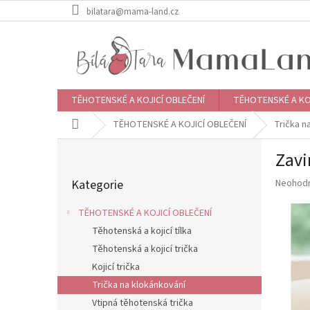
Přejít
bilatara@mama-land.cz
na
obsah
TĚHOTENSKÉ A KOJICÍ OBLEČENÍ
TĚHOTENSKÉ A KO
Domů
TĚHOTENSKÉ A KOJICÍ OBLEČENÍ
Trička n
P
Zavi
o
Přeskočit
s
Průměr
Kategorie
Neohod
kategorie
t
hodnoce
r
produkt
TĚHOTENSKÉ A KOJICÍ OBLEČENÍ
a
je
Těhotenská a kojicí tílka
n
0,0
z
Těhotenská a kojicí trička
n
5
í
Kojicí trička
hvězdič
p
Trička na klokánkování
a
Vtipná těhotenská trička