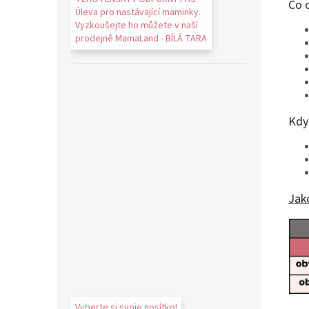
Co 
Úleva pro nastávající maminky.
Vyzkoušejte ho můžete v naší
prodejně MamaLand - BÍLÁ TARA
Kdy 
Jako
Vyberte si svoje nosítko!