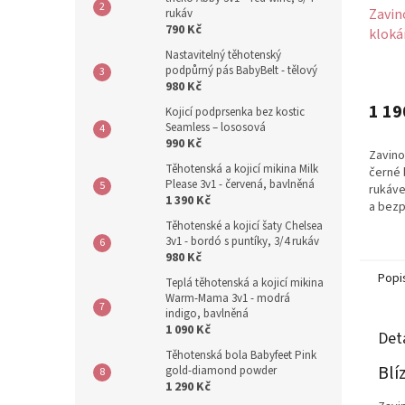
Zavin
rukáv
790 Kč
kloká
černé
Nastavitelný těhotenský
podpůrný pás BabyBelt - tělový
980 Kč
1 19
Kojicí podprsenka bez kostic
Seamless – lososová
990 Kč
Zavino
Těhotenská a kojicí mikina Milk
černé 
Please 3v1 - červená, bavlněná
rukáve
1 390 Kč
a bezp
mimink
Těhotenské a kojicí šaty Chelsea
teplo...
3v1 - bordó s puntíky, 3/4 rukáv
980 Kč
Popi
Teplá těhotenská a kojicí mikina
Warm-Mama 3v1 - modrá
indigo, bavlněná
1 090 Kč
Det
Těhotenská bola Babyfeet Pink
Blí
gold-diamond powder
1 290 Kč