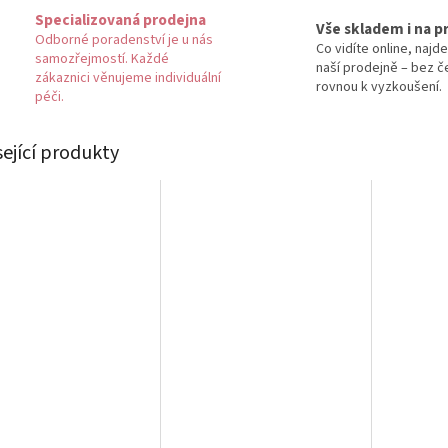
Specializovaná prodejna
Vše skladem i na p
Odborné poradenství je u nás
Co vidíte online, najde
samozřejmostí. Každé
naší prodejně – bez č
zákaznici věnujeme individuální
rovnou k vyzkoušení.
péči.
sející produkty