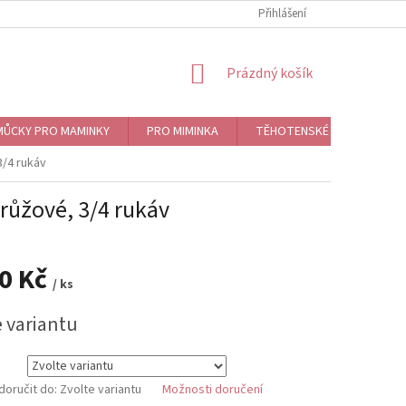
Přihlášení
NÁKUPNÍ
Prázdný košík
KOŠÍK
ŮCKY PRO MAMINKY
PRO MIMINKA
TĚHOTENSKÉ ROLNIČKY, BO
3/4 rukáv
růžové, 3/4 rukáv
90 Kč
/ ks
e variantu
oručit do:
Zvolte variantu
Možnosti doručení