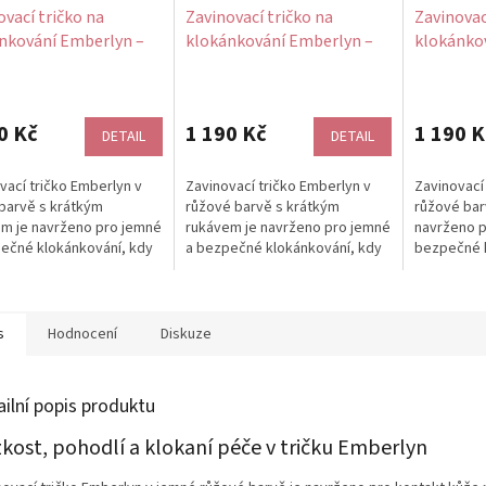
ovací tričko na
Zavinovací tričko na
Zavinovac
nkování Emberlyn –
klokánkování Emberlyn –
klokánko
, krátký rukáv
růžové, krátký rukáv
růžové, b
0 Kč
1 190 Kč
1 190 K
DETAIL
DETAIL
vací tričko Emberlyn v
Zavinovací tričko Emberlyn v
Zavinovací
barvě s krátkým
růžové barvě s krátkým
růžové bar
m je navrženo pro jemné
rukávem je navrženo pro jemné
navrženo p
ečné klokánkování, kdy
a bezpečné klokánkování, kdy
bezpečné k
o cítí váš dech, tep i
miminko cítí váš dech, tep i
miminko cít
.
teplo....
teplo. Konta
s
Hodnocení
Diskuze
ailní popis produktu
zkost, pohodlí a klokaní péče v tričku Emberlyn