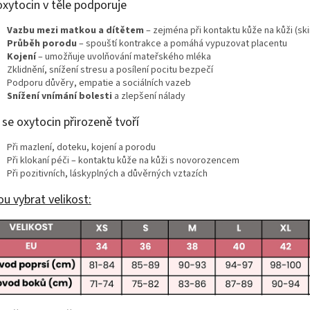
oxytocin v těle podporuje
Vazbu mezi matkou a dítětem
– zejména při kontaktu kůže na kůži (ski
Průběh porodu
– spouští kontrakce a pomáhá vypuzovat placentu
Kojení
– umožňuje uvolňování mateřského mléka
Zklidnění, snížení stresu a posílení pocitu bezpečí
Podporu důvěry, empatie a sociálních vazeb
Snížení vnímání bolesti
a zlepšení nálady
se oxytocin přirozeně tvoří
Při mazlení, doteku, kojení a porodu
Při klokaní péči – kontaktu kůže na kůži s novorozencem
Při pozitivních, láskyplných a důvěrných vztazích
u vybrat velikost: