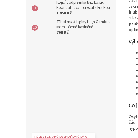
Zavi
Kojicí podprsenka bez kostic
„ski
Essential Lace – crystal s krajkou
hlub
1 450 Kč
ruká
Těhotenské legíny High Comfort
pruž
Mom - černé bavlněné
opti
790 Kč
Výh
Co j
Oxyt
část
hypo
TĚHOTENSKÝ PODPŮRNÝ PÁS