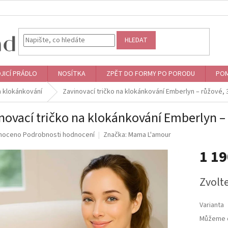
HLEDAT
JICÍ PRÁDLO
NOSÍTKA
ZPĚT DO FORMY PO PORODU
POM
a klokánkování
Zavinovací tričko na klokánkování Emberlyn – růžové, 
novací tričko na klokánkování Emberlyn – 
né
noceno
Podrobnosti hodnocení
Značka:
Mama L'amour
ní
1 1
u
Měrná
Zvolt
cena:
ek.
Varianta
Můžeme d