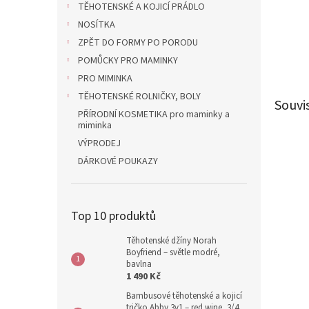
TĚHOTENSKÉ A KOJICÍ PRÁDLO
NOSÍTKA
ZPĚT DO FORMY PO PORODU
POMŮCKY PRO MAMINKY
PRO MIMINKA
TĚHOTENSKÉ ROLNIČKY, BOLY
Souvi
PŘÍRODNÍ KOSMETIKA pro maminky a
miminka
VÝPRODEJ
DÁRKOVÉ POUKAZY
Top 10 produktů
Těhotenské džíny Norah
Boyfriend – světle modré,
bavlna
1 490 Kč
Bambusové těhotenské a kojicí
tričko Abby 3v1 – red wine, 3/4