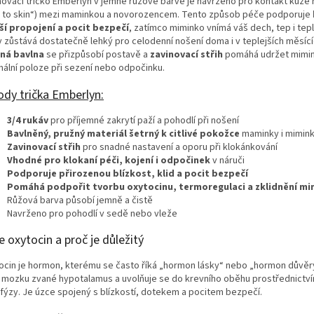
novací tričko Emberlyn v jemné růžové barvě je navrženo pro kontakt kůže n
n to skin“) mezi maminkou a novorozencem. Tento způsob péče podporuje
ší propojení a pocit bezpečí
, zatímco miminko vnímá váš dech, tep i tepl
v zůstává dostatečně lehký pro celodenní nošení doma i v teplejších měsíc
ná bavlna
se přizpůsobí postavě a
zavinovací střih
pomáhá udržet mimin
mální poloze při sezení nebo odpočinku.
ody trička Emberlyn:
3/4 rukáv
pro příjemné zakrytí paží a pohodlí při nošení
Bavlněný, pružný materiál šetrný k citlivé pokožce
maminky i mimin
Zavinovací střih
pro snadné nastavení a oporu při klokánkování
Vhodné pro klokaní péči, kojení i odpočinek
v náruči
Podporuje přirozenou blízkost, klid a pocit bezpečí
Pomáhá podpořit tvorbu oxytocinu, termoregulaci a zklidnění mi
Růžová barva působí jemně a čistě
Navrženo pro pohodlí v sedě nebo vleže
e oxytocin a proč je důležitý
ocin je hormon, kterému se často říká „hormon lásky“ nebo „hormon důvěry
i mozku zvané hypotalamus a uvolňuje se do krevního oběhu prostřednictv
fýzy. Je úzce spojený s blízkostí, dotekem a pocitem bezpečí.