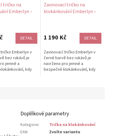
í tričko na
Zavinovací tričko na
vání Emberlyn –
klokánkování Emberlyn –
ez rukávů
černé, bez rukávů
č
1 190 Kč
DETAIL
DETAIL
 tričko Emberlyn v
Zavinovací tričko Emberlyn v
vě bez rukávů je
černé barvě bez rukávů je
ro jemné a
navrženo pro jemné a
lokánkování, kdy
bezpečné klokánkování, kdy
í váš dech, tep i
miminko cítí váš dech, tep i
kt...
teplo. Kontakt...
Doplňkové parametry
Kategorie
:
Trička na klokánkování
EAN
:
Zvolte variantu