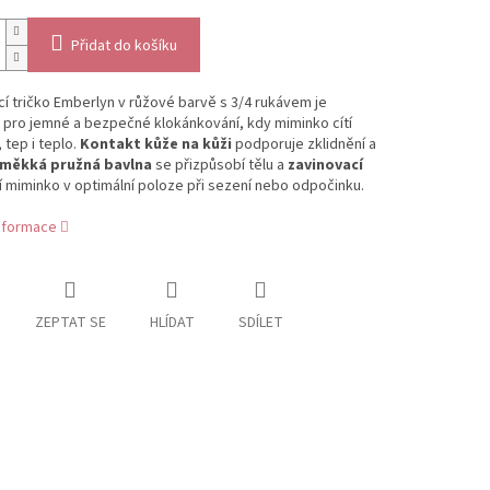
Přidat do košíku
í tričko Emberlyn v růžové barvě s 3/4 rukávem je
 pro jemné a bezpečné klokánkování, kdy miminko cítí
 tep i teplo.
Kontakt kůže na kůži
podporuje zklidnění a
měkká pružná bavlna
se přizpůsobí tělu a
zavinovací
í miminko v optimální poloze při sezení nebo odpočinku.
informace
ZEPTAT SE
HLÍDAT
SDÍLET