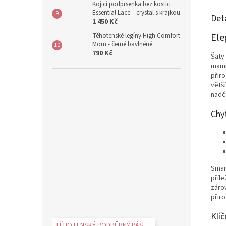
Kojicí podprsenka bez kostic
Essential Lace – crystal s krajkou
Det
1 450 Kč
Ele
Těhotenské legíny High Comfort
Mom - černé bavlněné
790 Kč
Šaty
mamin
přiro
větš
nadč
Chyt
Smar
příle
záro
přir
Klíč
TĚHOTENSKÝ PODPŮRNÝ PÁS