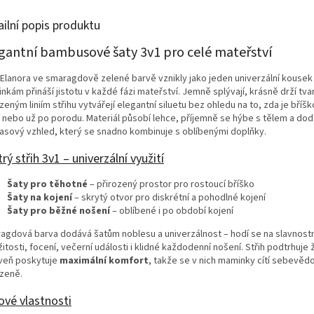
ailní popis produktu
gantní bambusové šaty 3v1 pro celé mateřství
 Elanora ve smaragdově zelené barvě vznikly jako jeden univerzální kousek 
kám přináší jistotu v každé fázi mateřství. Jemně splývají, krásně drží tvar
zeným liniím střihu vytvářejí elegantní siluetu bez ohledu na to, zda je bříš
í nebo už po porodu. Materiál působí lehce, příjemně se hýbe s tělem a do
asový vzhled, který se snadno kombinuje s oblíbenými doplňky.
rý střih 3v1 – univerzální využití
Šaty pro těhotné
– přirozený prostor pro rostoucí bříško
Šaty na kojení
– skrytý otvor pro diskrétní a pohodlné kojení
Šaty pro běžné nošení
– oblíbené i po období kojení
agdová barva dodává šatům noblesu a univerzálnost – hodí se na slavnostn
žitosti, focení, večerní události i klidné každodenní nošení. Střih podtrhuje
veň poskytuje
maximální komfort
, takže se v nich maminky cítí sebevěd
ozeně.
ové vlastnosti