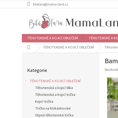
Přejít
bilatara@mama-land.cz
na
obsah
TĚHOTENSKÉ A KOJICÍ OBLEČENÍ
TĚHOTENSKÉ A KO
Domů
TĚHOTENSKÉ A KOJICÍ OBLEČENÍ
Těhotens
P
Bamb
o
Přeskočit
s
Průměr
Kategorie
Neohod
kategorie
t
hodnoce
r
produkt
TĚHOTENSKÉ A KOJICÍ OBLEČENÍ
a
je
Těhotenská a kojicí tílka
n
0,0
z
Těhotenská a kojicí trička
n
5
í
Kojicí trička
hvězdič
p
Trička na klokánkování
a
Vtipná těhotenská trička