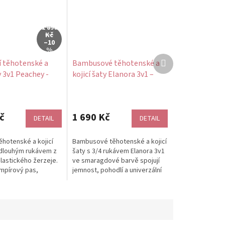
1 890
Kč
–10
%
Další
 těhotenské a
Bambusové těhotenské a
produkt
y 3v1 Peachey -
kojicí šaty Elanora 3v1 –
maragdové, dlouhý
smaragdové, 3/4 rukáv
č
1 690 Kč
DETAIL
DETAIL
ěhotenské a kojicí
Bambusové těhotenské a kojicí
 dlouhým rukávem z
šaty s 3/4 rukávem Elanora 3v1
astického žerzeje.
ve smaragdové barvě spojují
empírový pas,
jemnost, pohodlí a univerzální
řední část a
využití. Hebký bambusový...