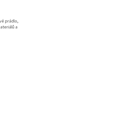
é prádlo,
ateriálů a