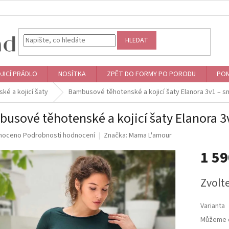
HLEDAT
JICÍ PRÁDLO
NOSÍTKA
ZPĚT DO FORMY PO PORODU
POM
ké a kojicí šaty
Bambusové těhotenské a kojicí šaty Elanora 3v1 – 
usové těhotenské a kojicí šaty Elanora 
né
noceno
Podrobnosti hodnocení
Značka:
Mama L'amour
ní
1 5
u
Měrná
Zvolt
cena:
ek.
Varianta
Můžeme d