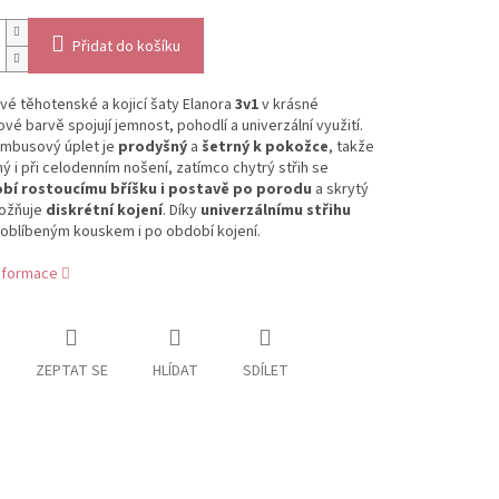
Přidat do košíku
é těhotenské a kojicí šaty Elanora
3v1
v krásné
é barvě spojují jemnost, pohodlí a univerzální využití.
mbusový úplet je
prodyšný
a
šetrný k pokožce
, takže
ný i při celodenním nošení, zatímco chytrý střih se
bí rostoucímu bříšku i postavě po porodu
a skrytý
ožňuje
diskrétní kojení
. Díky
univerzálnímu střihu
 oblíbeným kouskem i po období kojení.
informace
ZEPTAT SE
HLÍDAT
SDÍLET