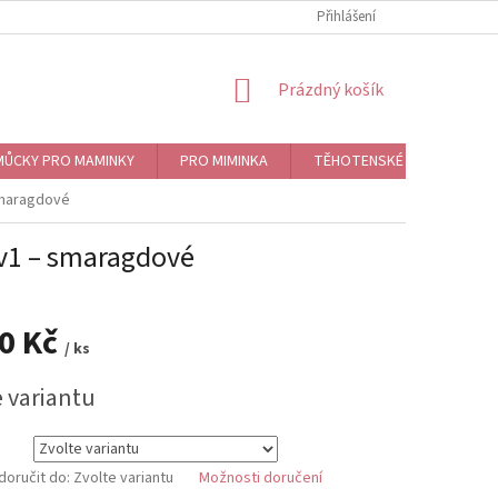
Přihlášení
NÁKUPNÍ
Prázdný košík
KOŠÍK
ŮCKY PRO MAMINKY
PRO MIMINKA
TĚHOTENSKÉ ROLNIČKY, BO
smaragdové
3v1 – smaragdové
90 Kč
/ ks
e variantu
oručit do:
Zvolte variantu
Možnosti doručení