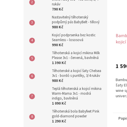
rukáv
790 Kč
Nastavitelný těhotenský
podpůrný pás BabyBelt - tělový
980 Kč
Kojicí podprsenka bez kostic
Bambu
Seamless – lososová
kojicí
990 Kč
wine
Těhotenská a kojicí mikina Milk
Please 3v1 - červená, bavlněná
1 390 Kč
1 59
Těhotenské a kojicí šaty Chelsea
3v1 - bordó s puntíky, 3/4 rukáv
Bambus
980 Kč
šaty E
Teplá těhotenská a kojicí mikina
wine s
Warm-Mama 3v1 - modrá
univer
indigo, bavlněná
bambus
1 090 Kč
Těhotenská bola Babyfeet Pink
gold-diamond powder
Popi
1 290 Kč