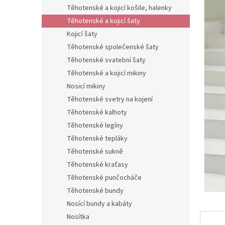
n
Těhotenské a kojicí košile, halenky
e
Těhotenské a kojicí šaty
l
Kojicí šaty
Těhotenské společenské šaty
Těhotenské svatební šaty
Těhotenské a kojicí mikiny
Nosicí mikiny
Těhotenské svetry na kojení
Těhotenské kalhoty
Těhotenské legíny
Těhotenské tepláky
Těhotenské sukně
Těhotenské kraťasy
Těhotenské punčocháče
Těhotenské bundy
Nosící bundy a kabáty
Nosítka