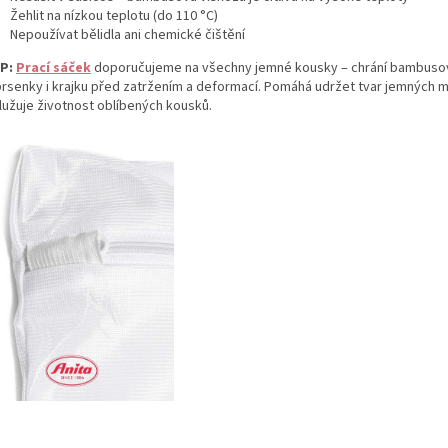
Žehlit na nízkou teplotu (do 110 °C)
Nepoužívat bělidla ani chemické čištění
IP:
Prací sáček
doporučujeme na všechny jemné kousky – chrání bambusov
rsenky i krajku před zatržením a deformací. Pomáhá udržet tvar jemných m
lužuje životnost oblíbených kousků.