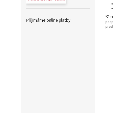
💡 T
Přijímáme online platby
podp
prod