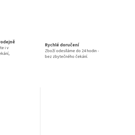
rodejně
Rychlé doručení
te i v
Zboží odesíláme do 24 hodin -
ekání,
bez zbytečného čekání.