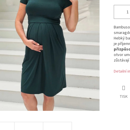
Bambusov
smaragdov
Hebký ba
je příjem
přizpůso
otvor um
zůstávají
Detailní 
TISK