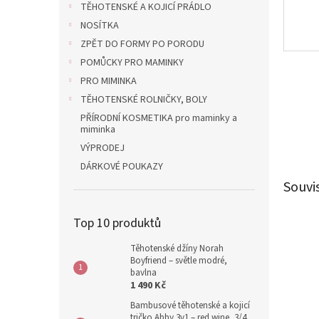
TĚHOTENSKÉ A KOJICÍ PRÁDLO
NOSÍTKA
ZPĚT DO FORMY PO PORODU
POMŮCKY PRO MAMINKY
PRO MIMINKA
TĚHOTENSKÉ ROLNIČKY, BOLY
PŘÍRODNÍ KOSMETIKA pro maminky a
miminka
VÝPRODEJ
DÁRKOVÉ POUKAZY
Souvi
Top 10 produktů
Těhotenské džíny Norah
Boyfriend – světle modré,
bavlna
1 490 Kč
Bambusové těhotenské a kojicí
tričko Abby 3v1 – red wine, 3/4