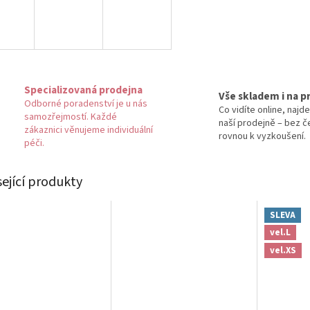
Specializovaná prodejna
Vše skladem i na p
Odborné poradenství je u nás
Co vidíte online, najde
samozřejmostí. Každé
naší prodejně – bez č
zákaznici věnujeme individuální
rovnou k vyzkoušení.
péči.
sející produkty
SLEVA
vel.L
vel.XS