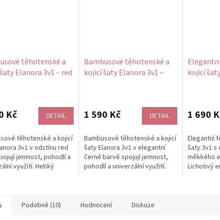
sové těhotenské a
Bambusové těhotenské a
Elegantní
 šaty Elanora 3v1 – red
kojicí šaty Elanora 3v1 –
kojicí šat
černé
zelené s
rukáv
Průměrné
hodnocení
produktu
0 Kč
1 590 Kč
1 690 K
DETAIL
DETAIL
je
5,0
ové těhotenské a kojicí
Bambusové těhotenské a kojicí
Elegantní t
z
lanora 3v1 v odstínu red
šaty Elanora 3v1 v elegantní
šaty 3v1 s
5
pojují jemnost, pohodlí a
černé barvě spojují jemnost,
měkkého el
hvězdiček.
zální využití. Hebký
pohodlí a univerzální využití.
Lichotivý 
ový úplet je prodyšný...
Hebký bambusový úplet je...
zdvojená p
diskrétní...
s
Podobné (10)
Hodnocení
Diskuze