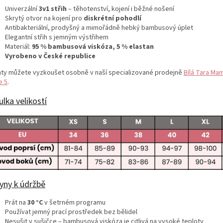
Univerzální
3v1 střih
– těhotenství, kojení i běžné nošení
Skrytý otvor na kojení pro
diskrétní pohodlí
Antibakteriální, prodyšný a mimořádně hebký bambusový úplet
Elegantní střih s jemným výstřihem
Materiál:
95 % bambusová viskóza, 5 % elastan
Vyrobeno v České republice
aty můžete vyzkoušet osobně v naší specializované prodejně
Bílá Tara Ma
e 5
.
lka velikostí
yny k údržbě
Prát na
30 °C
v šetrném programu
Používat jemný prací prostředek bez bělidel
Nesušit v sušičce – bambusová viskóza je citlivá na vysoké teploty