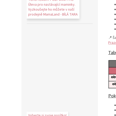
Úleva pro nastávající maminky.
Vyzkoušejte ho můžete v naší
prodejně MamaLand - BÍLÁ TARA
📍 Š
Praz
Tabu
Pok
Vyberte si svoje nosítko!