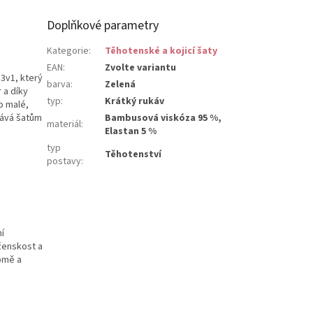
Doplňkové parametry
Kategorie
:
Těhotenské a kojicí šaty
EAN
:
Zvolte variantu
3v1, který
barva
:
Zelená
 a díky
typ
:
Krátký rukáv
ko malé,
dává šatům
Bambusová viskóza 95 %,
materiál
:
Elastan 5 %
typ
Těhotenství
postavy
:
í
 ženskost a
omě a