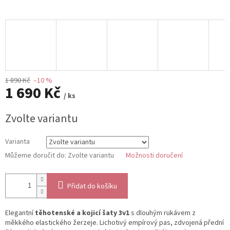
1 890 Kč
–10 %
1 690 Kč
/ ks
Měrná
Zvolte variantu
cena:
Varianta
Můžeme doručit do:
Zvolte variantu
Možnosti doručení
Přidat do košíku
Elegantní
těhotenské a kojicí šaty 3v1
s dlouhým rukávem z
měkkého elastického žerzeje. Lichotivý empírový pas, zdvojená přední