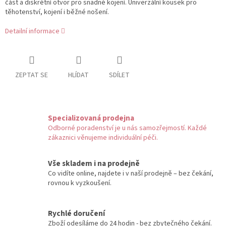
část a diskrétní otvor pro snadné kojení. Univerzální kousek pro
těhotenství, kojení i běžné nošení.
Detailní informace
ZEPTAT SE
HLÍDAT
SDÍLET
Specializovaná prodejna
Odborné poradenství je u nás samozřejmostí. Každé
zákaznici věnujeme individuální péči.
Vše skladem i na prodejně
Co vidíte online, najdete i v naší prodejně – bez čekání,
rovnou k vyzkoušení.
Rychlé doručení
Zboží odesíláme do 24 hodin - bez zbytečného čekání.