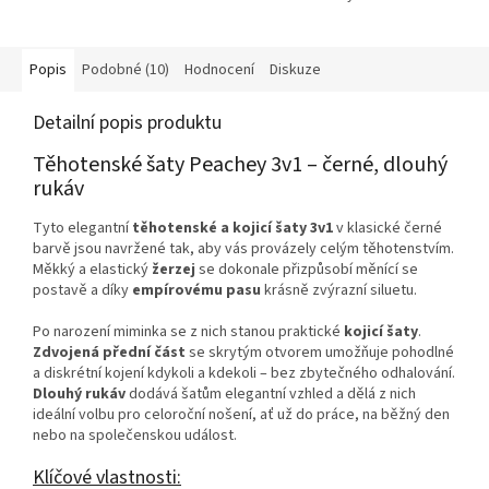
Popis
Podobné (10)
Hodnocení
Diskuze
Detailní popis produktu
Těhotenské šaty Peachey 3v1 – černé, dlouhý
rukáv
Tyto elegantní
těhotenské a kojicí šaty 3v1
v klasické černé
barvě jsou navržené tak, aby vás provázely celým těhotenstvím.
Měkký a elastický
žerzej
se dokonale přizpůsobí měnící se
postavě a díky
empírovému pasu
krásně zvýrazní siluetu.
Po narození miminka se z nich stanou praktické
kojicí šaty
.
Zdvojená přední část
se skrytým otvorem umožňuje pohodlné
a diskrétní kojení kdykoli a kdekoli – bez zbytečného odhalování.
Dlouhý rukáv
dodává šatům elegantní vzhled a dělá z nich
ideální volbu pro celoroční nošení, ať už do práce, na běžný den
nebo na společenskou událost.
Klíčové vlastnosti: