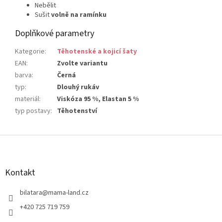
Nebělit
Sušit
volně na ramínku
Doplňkové parametry
Kategorie
:
Těhotenské a kojicí šaty
EAN
:
Zvolte variantu
barva
:
Černá
typ
:
Dlouhý rukáv
materiál
:
Viskóza 95 %, Elastan 5 %
typ postavy
:
Těhotenství
Z
á
p
a
Kontakt
t
í
bilatara
@
mama-land.cz
+420 725 719 759