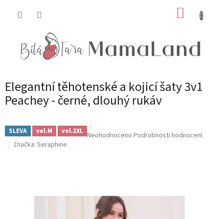
Přejít
NÁKUP
na
obsah
KOŠÍK
Elegantní těhotenské a kojicí šaty 3v1
Peachey - černé, dlouhý rukáv
SLEVA
vel.M
vel.2XL
Průměrné
Neohodnoceno
Podrobnosti hodnocení
hodnocení
Značka:
Seraphine
produktu
je
0,0
z
5
hvězdiček.