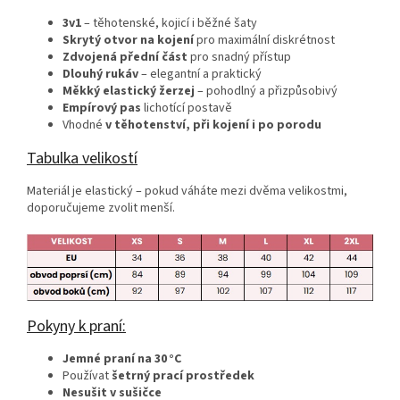
3v1
– těhotenské, kojicí i běžné šaty
Skrytý otvor na kojení
pro maximální diskrétnost
Zdvojená přední část
pro snadný přístup
Dlouhý rukáv
– elegantní a praktický
Měkký elastický žerzej
– pohodlný a přizpůsobivý
Empírový pas
lichotící postavě
Vhodné
v těhotenství, při kojení i po porodu
Tabulka velikostí
Materiál je elastický – pokud váháte mezi dvěma velikostmi,
doporučujeme zvolit menší.
Pokyny k praní:
Jemné praní na 30 °C
Používat
šetrný prací prostředek
Nesušit v sušičce