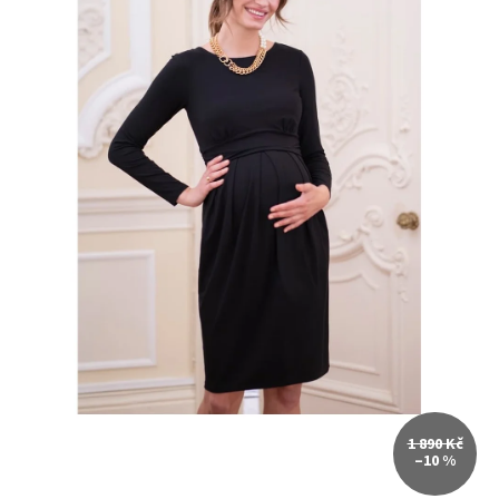
1 890 Kč
–10 %