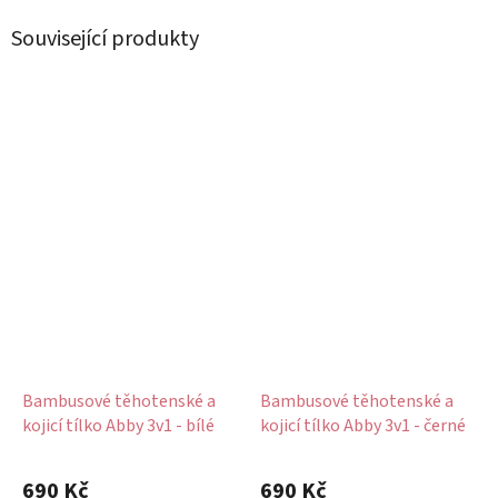
Související produkty
Bambusové těhotenské a
Bambusové těhotenské a
kojicí tílko Abby 3v1 - bílé
kojicí tílko Abby 3v1 - černé
Průměrné
hodnocení
690 Kč
690 Kč