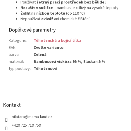
Používat
šetrný prací prostředek bez bělidel
Nesušit v sušičce
– bambus je citlivý na vysoké teploty
Žehlit na
nízkou teplotu
(do 110 °C)
Nepoužívat
aviváž
ani chemické čištění
Doplňkové parametry
Kategorie
:
Těhotenská a kojicí tílka
EAN
:
Zvolte variantu
barva
:
Zelená
materiál
:
Bambusová viskóza 95 %, Elastan 5 %
typ postavy
:
Těhotenství
Z
á
p
a
Kontakt
t
í
bilatara
@
mama-land.cz
+420 725 719 759