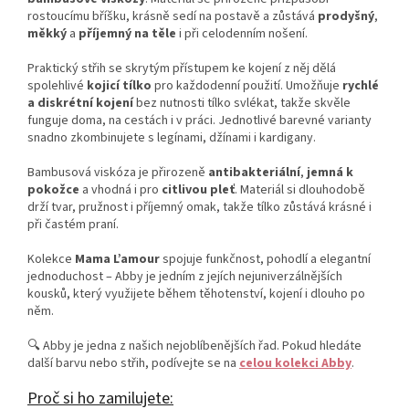
rostoucímu bříšku, krásně sedí na postavě a zůstává
prodyšný
,
měkký
a
příjemný na těle
i při celodenním nošení.
Praktický střih se skrytým přístupem ke kojení z něj dělá
spolehlivé
kojicí tílko
pro každodenní použití. Umožňuje
rychlé
a diskrétní kojení
bez nutnosti tílko svlékat, takže skvěle
funguje doma, na cestách i v práci. Jednotlivé barevné varianty
snadno zkombinujete s legínami, džínami i kardigany.
Bambusová viskóza je přirozeně
antibakteriální
,
jemná k
pokožce
a vhodná i pro
citlivou pleť
. Materiál si dlouhodobě
drží tvar, pružnost i příjemný omak, takže tílko zůstává krásné i
při častém praní.
Kolekce
Mama L’amour
spojuje funkčnost, pohodlí a elegantní
jednoduchost – Abby je jedním z jejích nejuniverzálnějších
kousků, který využijete během těhotenství, kojení i dlouho po
něm.
🔍 Abby je jedna z našich nejoblíbenějších řad. Pokud hledáte
další barvu nebo střih, podívejte se na
celou kolekci Abby
.
Proč si ho zamilujete: