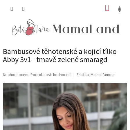
Přejít
NÁKUP
na
obsah
KOŠÍK
Bambusové těhotenské a kojicí tílko
Abby 3v1 - tmavě zelené smaragd
Průměrné
Neohodnoceno
Podrobnosti hodnocení
Značka:
Mama L'amour
hodnocení
produktu
je
0,0
z
5
hvězdiček.