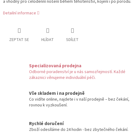
a vhodný pro celodenní nošení během těhotenství, kojení i po porodu.
Detailní informace
ZEPTAT SE
HLÍDAT
SDÍLET
Specializovaná prodejna
Odborné poradenství je u nás samozřejmostí. Každé
zákaznici věnujeme individuální péči.
Vše skladem i na prodejně
Co vidíte online, najdete i v naší prodejně – bez čekání,
rovnou k vyzkoušení.
Rychlé doručení
Zboží odesíláme do 24 hodin - bez zbytečného čekání.