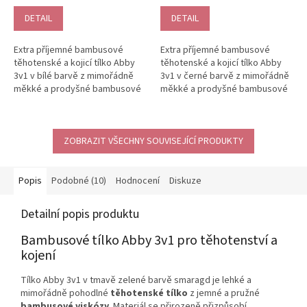
produktu
je
DETAIL
DETAIL
5,0
z
Extra příjemné bambusové
Extra příjemné bambusové
5
těhotenské a kojicí tílko Abby
těhotenské a kojicí tílko Abby
hvězdiček.
3v1 v bílé barvě z mimořádně
3v1 v černé barvě z mimořádně
měkké a prodyšné bambusové
měkké a prodyšné bambusové
viskózy. Díky pružnému střihu
viskózy. Díky pružnému střihu
se...
se...
ZOBRAZIT VŠECHNY SOUVISEJÍCÍ PRODUKTY
Popis
Podobné (10)
Hodnocení
Diskuze
Detailní popis produktu
Bambusové tílko Abby 3v1 pro těhotenství a
kojení
Tílko Abby 3v1 v tmavě zelené barvě smaragd je lehké a
mimořádně pohodlné
těhotenské tílko
z jemné a pružné
bambusové viskózy
. Materiál se přirozeně přizpůsobí