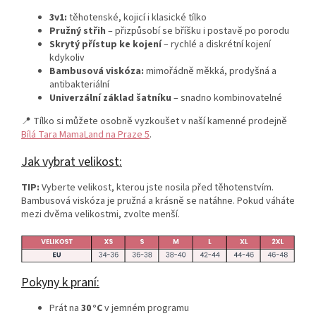
3v1:
těhotenské, kojicí i klasické tílko
Pružný střih
– přizpůsobí se bříšku i postavě po porodu
Skrytý přístup ke kojení
– rychlé a diskrétní kojení
kdykoliv
Bambusová viskóza:
mimořádně měkká, prodyšná a
antibakteriální
Univerzální základ šatníku
– snadno kombinovatelné
📍 Tílko si můžete osobně vyzkoušet v naší kamenné prodejně
Bílá Tara MamaLand na Praze 5
.
Jak vybrat velikost:
TIP:
Vyberte velikost, kterou jste nosila před těhotenstvím.
Bambusová viskóza je pružná a krásně se natáhne. Pokud váháte
mezi dvěma velikostmi, zvolte menší.
Pokyny k praní:
Prát na
30 °C
v jemném programu