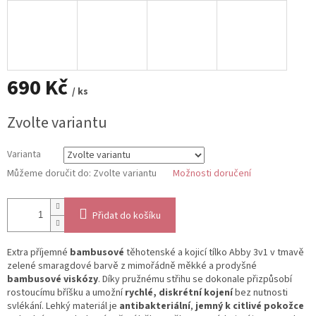
690 Kč
/ ks
Měrná
Zvolte variantu
cena:
Varianta
Můžeme doručit do:
Zvolte variantu
Možnosti doručení
Přidat do košíku
Extra příjemné
bambusové
těhotenské a kojicí tílko Abby 3v1 v tmavě
zelené smaragdové barvě z mimořádně měkké a prodyšné
bambusové viskózy
. Díky pružnému střihu se dokonale přizpůsobí
rostoucímu bříšku a umožní
rychlé, diskrétní kojení
bez nutnosti
svlékání. Lehký materiál je
antibakteriální
,
jemný k citlivé pokožce