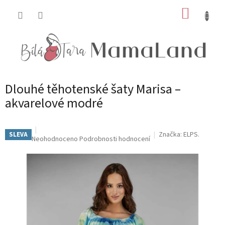
Přejít
NÁKUP
na
obsah
KOŠÍK
Dlouhé těhotenské šaty Marisa –
akvarelové modré
Značka:
ELPS.
SLEVA
Průměrné
Neohodnoceno
Podrobnosti hodnocení
hodnocení
produktu
je
0,0
z
5
hvězdiček.