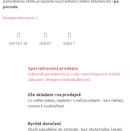
pohodlnému střihu je můžete nosit během celého těhotenství i
po
porodu
.
Detailní informace
ZEPTAT SE
HLÍDAT
SDÍLET
Specializovaná prodejna
Odborné poradenství je u nás samozřejmostí. Každé
zákaznici věnujeme individuální péči.
Vše skladem i na prodejně
Co vidíte online, najdete i v naší prodejně – bez čekání,
rovnou k vyzkoušení.
Rychlé doručení
Zboží odesíláme do 24 hodin - bez zbytečného čekání.