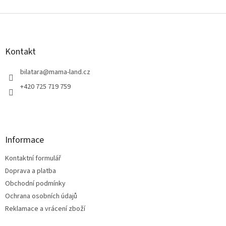
Z
á
p
a
Kontakt
t
í
bilatara
@
mama-land.cz
+420 725 719 759
Informace
Kontaktní formulář
Doprava a platba
Obchodní podmínky
Ochrana osobních údajů
Reklamace a vrácení zboží