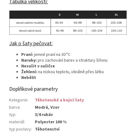
Tabulka velikostí:
Jak o šaty pečovat:
Praní:
jemné praní na 30 °C
Naruby:
pro zachování barev a struktury šifonu
Nesušit v sušičce
Žehlení:
na nízkou teplotu, ideálně přes látku
Nebělit
Doplňkové parametry
Kategorie
:
Těhotenské a kojicí šaty
barva
:
Modrá, Vzor
typ
:
3/4 rukáv
materiál
:
Polyester 100 %
typ postavy
:
Těhotenství