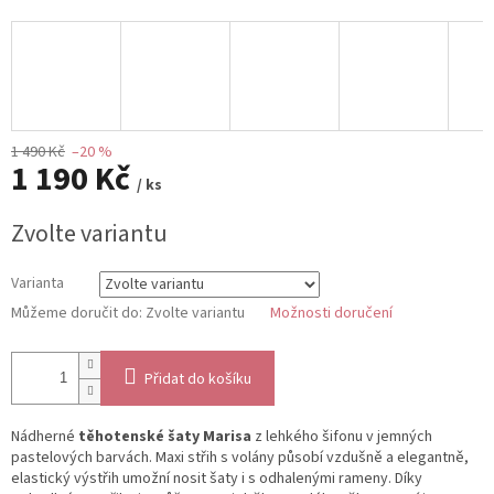
1 490 Kč
–20 %
1 190 Kč
/ ks
Měrná
Zvolte variantu
cena:
Varianta
Můžeme doručit do:
Zvolte variantu
Možnosti doručení
Přidat do košíku
Nádherné
těhotenské šaty Marisa
z lehkého šifonu v jemných
pastelových barvách. Maxi střih s volány působí vzdušně a elegantně,
elastický výstřih umožní nosit šaty i s odhalenými rameny. Díky