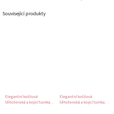
Související produkty
Elegantní košilová
Elegantní košilová
těhotenská a kojicí tunika
těhotenská a kojicí tunika
3v1 Liam - červená s
3v1 Liam - modro bílé
proužky, bavlněná
proužky, bavlněná