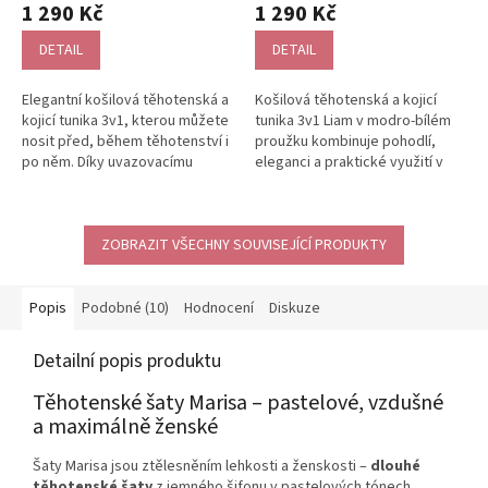
1 290 Kč
1 290 Kč
DETAIL
DETAIL
Elegantní košilová těhotenská a
Košilová těhotenská a kojicí
kojicí tunika 3v1, kterou můžete
tunika 3v1 Liam v modro‑bílém
nosit před, během těhotenství i
proužku kombinuje pohodlí,
po něm. Díky uvazovacímu
eleganci a praktické využití v
pásku si snadno upravíte...
každé fázi mateřství. Díky...
ZOBRAZIT VŠECHNY SOUVISEJÍCÍ PRODUKTY
Popis
Podobné (10)
Hodnocení
Diskuze
Detailní popis produktu
Těhotenské šaty Marisa – pastelové, vzdušné
a maximálně ženské
Šaty Marisa jsou ztělesněním lehkosti a ženskosti –
dlouhé
těhotenské šaty
z jemného šifonu v pastelových tónech