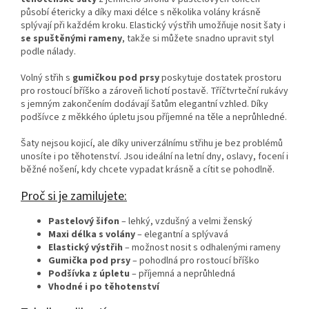
působí étericky a díky maxi délce s několika volány krásně
splývají při každém kroku. Elastický výstřih umožňuje nosit šaty i
se spuštěnými rameny
, takže si můžete snadno upravit styl
podle nálady.
Volný střih s
gumičkou pod prsy
poskytuje dostatek prostoru
pro rostoucí bříško a zároveň lichotí postavě. Tříčtvrteční rukávy
s jemným zakončením dodávají šatům elegantní vzhled. Díky
podšívce z měkkého úpletu jsou příjemné na těle a neprůhledné.
Šaty nejsou kojicí, ale díky univerzálnímu střihu je bez problémů
unosíte i po těhotenství. Jsou ideální na letní dny, oslavy, focení i
běžné nošení, kdy chcete vypadat krásně a cítit se pohodlně.
Proč si je zamilujete:
Pastelový šifon
– lehký, vzdušný a velmi ženský
Maxi délka s volány
– elegantní a splývavá
Elastický výstřih
– možnost nosit s odhalenými rameny
Gumička pod prsy
– pohodlná pro rostoucí bříško
Podšívka z úpletu
– příjemná a neprůhledná
Vhodné i po těhotenství