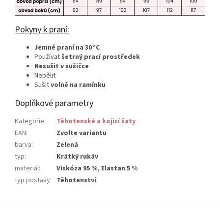
Pokyny k praní:
Jemné praní na 30 °C
Používat
šetrný prací prostředek
Nesušit v sušičce
Nebělit
Sušit
volně na ramínku
Doplňkové parametry
Kategorie
:
Těhotenské a kojicí šaty
EAN
:
Zvolte variantu
barva
:
Zelená
typ
:
Krátký rukáv
materiál
:
Viskóza 95 %, Elastan 5 %
typ postavy
:
Těhotenství
Z
á