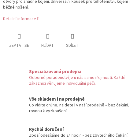
otvory pro snadné kojení. Univerzální kousek pro těhotenství, kojení i
běžné nošení.
Detailní informace
ZEPTAT SE
HLÍDAT
SDÍLET
Specializovaná prodejna
Odborné poradenství je u nás samozřejmostí. Každé
zákaznici věnujeme individuální péči.
Vše skladem i na prodejně
Co vidíte online, najdete i v naší prodejně – bez čekání,
rovnou k vyzkoušení.
Rychlé doručení
Zboží odesíláme do 24 hodin - bez zbytečného čekání.