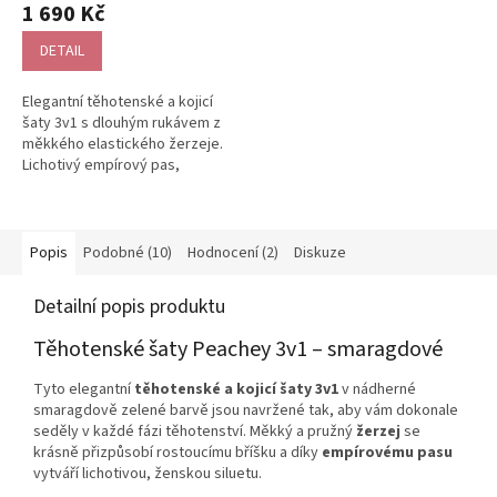
hodnocení
1 690 Kč
produktu
je
DETAIL
5,0
z
Elegantní těhotenské a kojicí
5
šaty 3v1 s dlouhým rukávem z
hvězdiček.
měkkého elastického žerzeje.
Lichotivý empírový pas,
zdvojená přední část a
diskrétní...
Popis
Podobné (10)
Hodnocení (2)
Diskuze
Detailní popis produktu
Těhotenské šaty Peachey 3v1 – smaragdové
Tyto elegantní
těhotenské a kojicí šaty 3v1
v nádherné
smaragdově zelené barvě jsou navržené tak, aby vám dokonale
seděly v každé fázi těhotenství. Měkký a pružný
žerzej
se
krásně přizpůsobí rostoucímu bříšku a díky
empírovému pasu
vytváří lichotivou, ženskou siluetu.