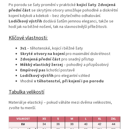
Po porodu se šaty promění v praktické
kojicí šaty
.
Zdvojená
přední část
se skrytými otvory umožňuje pohodlné a diskrétní
kojení kdykoli a kdekoli – bez zbytečného odhalování.
Lodičkový výstřih
dodává šatům jemnou eleganci, takže se
hodí jak na běžné nošení, tak na slavnostnější příležitosti.
Klíčové vlastnosti:
3v1
– těhotenské, kojicí i běžné šaty
Skryté otvory na kojení
pro maximální diskrétnost
Zdvojená přední část
pro snadný přístup
Měkký elastický žerzej
– pohodlný a přizpůsobivý
Empírový pas
lichotící postavě
Lodičkový výstřih
pro elegantní vzhled
Vhodné
v těhotenství, při kojení i po porodu
Tabulka velikostí
Materiál je elastický – pokud váháte mezi dvěma velikostmi,
zvolte tu menší.