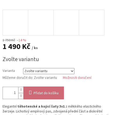
1 750 Kč
–14 %
1 490 Kč
/ ks
Měrná
Zvolte variantu
cena:
Varianta
Můžeme doručit do:
Zvolte variantu
Možnosti doručení
Přidat do košíku
Elegantní
těhotenské a kojicí šaty 3v1
z měkkého elastického
žerzeje. Lichotivý empírový pas, zdvojená přední část a diskrétní