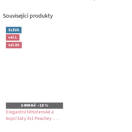
Související produkty
SLEVA
vel.L
vel.XS
1 890 Kč
–10 %
Elegantní těhotenské a
kojicí šaty 3v1 Peachey -
zelené smaragdové, dlouhý
Průměrné
rukáv