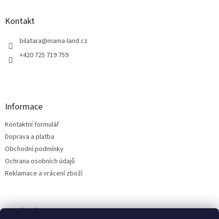
p
a
Kontakt
t
í
bilatara
@
mama-land.cz
+420 725 719 759
Informace
Kontaktní formulář
Doprava a platba
Obchodní podmínky
Ochrana osobních údajů
Reklamace a vrácení zboží
Facebook