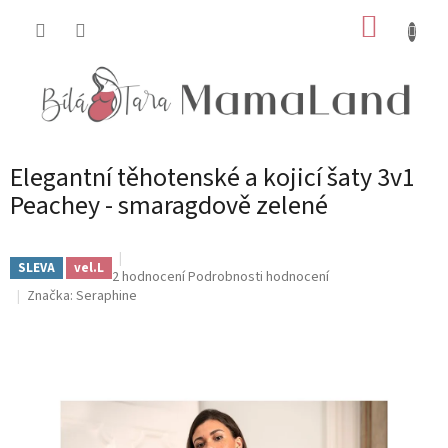
Přejít
NÁKUP
na
obsah
KOŠÍK
Elegantní těhotenské a kojicí šaty 3v1
Peachey - smaragdově zelené
SLEVA
vel.L
Průměrné
2 hodnocení
Podrobnosti hodnocení
hodnocení
Značka:
Seraphine
produktu
je
5,0
z
5
hvězdiček.